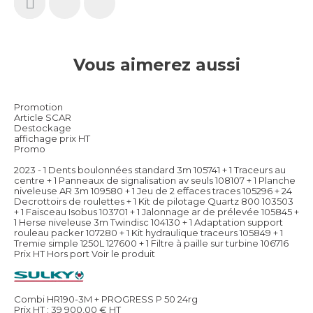
Vous aimerez aussi
Promotion
Article SCAR
Destockage
affichage prix HT
Promo
2023 - 1 Dents boulonnées standard 3m 105741 + 1 Traceurs au
centre + 1 Panneaux de signalisation av seuls 108107 + 1 Planche
niveleuse AR 3m 109580 + 1 Jeu de 2 effaces traces 105296 + 24
Decrottoirs de roulettes + 1 Kit de pilotage Quartz 800 103503
+ 1 Faisceau Isobus 103701 + 1 Jalonnage ar de prélevée 105845 +
1 Herse niveleuse 3m Twindisc 104130 + 1 Adaptation support
rouleau packer 107280 + 1 Kit hydraulique traceurs 105849 + 1
Tremie simple 1250L 127600 + 1 Filtre à paille sur turbine 106716
Prix HT Hors port
Voir le produit
Combi HR190-3M + PROGRESS P 50 24rg
Prix HT :
39 900,00
€
HT