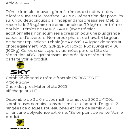
Article SCAR
Trémie frontale pouvant gérer 4 trémies distinctes toutes
piloté via une seule interface ISOBUS. Répartition des produits
sur un ou deux circuits d’air indépendants pressurisés. Débits
records de 26 kg/min en trémie simple ou 70 kg/min en trémie
double. Trémies de 1 400 à 2 400L (avec trémies
additionnelles) non soumises à pression pour une plus grande
capacité d’ouverture. Nombreux phares de travail. 4 largeurs
de herses repliables au choix (de 4 à 6m) + 4 lignes de semis au
choix également : P20 (20kg), P30 (30kg), P50 (50kg) et P100
(100kg). Celles-ci sont approvisionnées par une tête de
répartition ADS II garantissant une précision et répartition
parfaite
Voir le produit
Combiné de semi à trémie frontale PROGRESS TF
Article SCAR
Choix des pros Matériel été 2025
affichage prix HT
Disponible de 3 à 6m avec multi-trémies de 3000 à 4100L.
Nombreuses combinaisons de semis et d’apport d’engrais. 2
rangées de disques, rouleau pneu et ligne de semis P120
offrant une polyvalence extrême. *Selon point de vente.
Voir le
produit