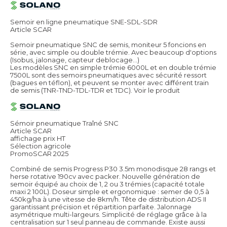
Semoir en ligne pneumatique SNE-SDL-SDR
Article SCAR
Semoir pneumatique SNC de semis, moniteur 5 foncions en
série, avec simple ou double trémie. Avec beaucoup d'options
(Isobus, jalonage, capteur deblocage...)
Les modèles SNC en simple trémie 6000L et en double trémie
7500L sont des semoirs pneumatiques avec sécurité ressort
(bagues en téflon), et peuvent se monter avec différent train
de semis (TNR-TND-TDL-TDR et TDC).
Voir le produit
Sémoir pneumatique Traîné SNC
Article SCAR
affichage prix HT
Sélection agricole
PromoSCAR 2025
Combiné de semis Progress P30 3.5m monodisque 28 rangs et
herse rotative 190cv avec packer. Nouvelle génération de
semoir équipé au choix de 1, 2 ou 3 trémies (capacité totale
maxi 2 100L). Doseur simple et ergonomique : semer de 0,5 à
450kg/ha à une vitesse de 8km/h. Tête de distribution ADS II
garantissant précision et répartition parfaite. Jalonnage
asymétrique multi-largeurs. Simplicité de réglage grâce à la
centralisation sur 1 seul panneau de commande. Existe aussi