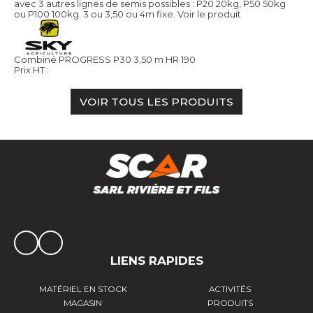
avec 3 autres lignes de semis possibles : P20 20kg, P50 50kg
ou P100 100kg. 3 ou 3,50 ou 4m fixe.
Voir le produit
Combiné PROGRESS P30 3,50 m HR 190
Prix HT :
VOIR TOUS LES PRODUITS
LIENS RAPIDES
MATÉRIEL EN STOCK
ACTIVITÉS
MAGASIN
PRODUITS