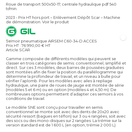
Roue de transport 500x50-17, centrale hydraulique pdf 540
tr/min.
2023 - Prix HT hors port – Enlèvement Dépôt Scar – Machine
de démonstration.
Voir le produit
Semoir pneumatique AIRSEM C60-34-D ACCES
Prix HT :
76 990,00
€
HT
Article SCAR
Gamme composée de différents modèles qui peuvent se
classer en trois catégories de semis: conventionnel, simplifié et
direct. Sur ces 3 modèles, deux barres de poussées graduées
sont montées afin de fixer la position du parallélogramme qui
détermine la profondeur de travail, et un niveau à bulle pour
vérifier l’aplomb. Pour les modèles avec ailes à repliage
hydraulique, une paire de roues de jauge est montée de série
(modèles 5 et 6 m) ou en option (modèles 4 et 4,50 m). De
nombreuses options permettent d’adapter ces semoirs à vos
conditions de travail.
Le modèle SNE sont conçu pour travailler en semis
conventionnel se monte soit avec des dents de 20x20 avec
sécurité ressort (bagues en téflon) sur 3 ou 4 rangées, soit avec
des socs ou des mono-disques sur 2 rangées. La trémie sur la
version standard est de 1 600 L (en option, trémie 2 000 L).