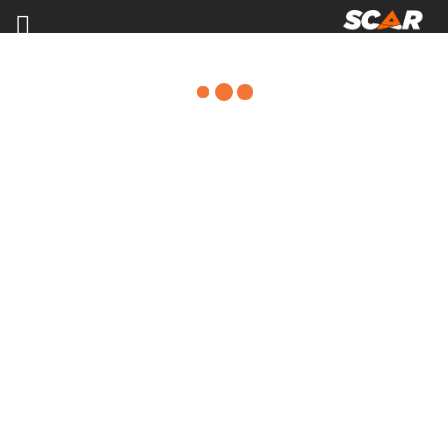
ARRACHEUSES MARAÎCHAGE
Consulter nos catalogues
FILTRER PAR
Nos promotions
Matériel agricole
Tous
Travail du sol