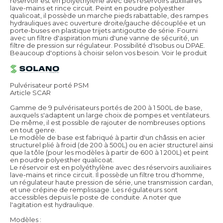
réservoir est en polyéthylène avec des réservoirs auxiliaires
lave-mains et rince circuit. Peint en poudre polyesther
qualicoat, il possède un marche pieds rabattable, des rampes
hydrauliques avec ouverture droite/gauche découplée et un
porte-buses en plastique trijets antigoutte de série. Fourni
avec un filtre d'aspiration muni d'une vanne de sécurité, un
filtre de pression sur régulateur. Possibilité d'Isobus ou DPAE.
Beaucoup d'options à choisir selon vos besoin.
Voir le produit
Pulvérisateur porté PSM
Article SCAR
Gamme de 9 pulvérisateurs portés de 200 à 1 500L de base,
auxquels s'adaptent un large choix de pompes et ventilateurs.
De même, il est possible de rajouter de nombreuses options
en tout genre.
Le modèle de base est fabriqué à partir d'un châssis en acier
structurel plié à froid (de 200 à 500L) ou en acier structurel ainsi
que la tôle (pour les modèles à partir de 600 à 1 200L) et peint
en poudre polyesther qualicoat.
Le réservoir est en polyéthylène avec des réservoirs auxiliaires
lave-mains et rince circuit. Il possède un filtre trou d'homme,
un régulateur haute pression de série, une transmission cardan,
et une crépine de remplissage. Les régulateurs sont
accessibles depuis le poste de conduite. A noter que
l'agitation est hydraulique.
Modèles :