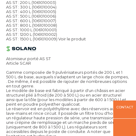
AS ST : 200 L (1061010003)
AS ST : 300 L (1061010004)
AS ST : 400 L (1061010005)
AS ST : 500 L (1061010006)
AS ST : 600 L (1061010007)
AS ST : 800 L (1061010008)
AS ST : 1000 L (1061010001)
AS ST : 1200 L (1061010002)
AS ST : 1500 L (1061010009)
Voir le produit
Atomiseur porté AS ST
Article SCAR
Gamme composée de 9 pulvérisateurs portés de 200 L et 1
500 L de base, auxquels s'adaptent un large choix de pompes,
. De même, il est possible de rajouter de nombreuses options
en tout genre.
Le modèle de base est fabriqué à partir d'un châssis en acier
structurel plié à froid (de 200 à 500 L) ou en acier structurel
ainsi que la tôle (pour les modèles à partir de 600 à 1 500 L) et
peint en poudre polyesther qualicoat.
CONTACT
Le réservoir est en polyéthylène avec des réservoirs auxiliaires
lave-mains et rince circuit. Il possède un filtre trou d'homme,
un régulateur haute pression de série, une transmission cardan,
une crépine de remplissage et un marche pieds de série
(uniquement de 800 à 1 500 L). Les régulateurs sont
accessibles depuis le poste de conduite. A noter que
l'agitation est hydraulique.