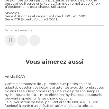
de pompes 50 bars jusqu’à 125 L selon les modèles, 14 ou 16
buses et de 9 pales orientables. Tamis de remplissage. Choix
d’équipements pour chaque utilisateur.
Modèles :
Série ATR vignes et verger : Volume 1 000 L et 1 500 L
Série ATR Expert : Volume 2 000 L
Partager l'annonce
Vous aimerez aussi
Article SCAR
Gamme composée de 2 pulvérisateurs portés de base,
adaptables selon vos besoins et attentes avec de nombreuses
possibilités sur les pompes, régulateurs de pression, rampes
hydrauliques de 12 à 21 m, et élévations hydrauliques, auxquels
peuvent s'ajouter un large choix d'options.
Le pulvérisateur de base, pouvant aller de 1000 à 1200L, est
fabriqué à partir d'un châssis en acier ainsi que la tôle. Le