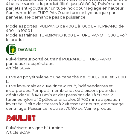
4 bacs le surplus du produit filtré (jusqu'à 80 %). Pulvérisation
par jets anti-goutte sur un tube inox pour réglage en hauteur.
Sur les modèles TURPIPANO une turbine hydraulique par
panneau. Ne demande pas de puissance.
Modèles portés : PULPANO de 400 L à 1000 L – TUPIPANO de
400 L à 1000 L
Modèles trainés : TURBIPANO 1000 L – TURBIPANO + 1500 L
Voir
le produit
Pulvérisateur porté ou trainé PULPANO ET TURBIPANO
panneaux récupérateurs
Article SCAR
Cuve en polyéthylène d'une capacité de 1 500, 2 000 et 3 000
L.
Cuve lave-main et cuve rince-circuit, indépendantes et
incorporées. Pompe à membranes ou à pistons pour des
débits de 90 à 140 L/min et des pressions de 1 à 50 bar. 2
turbines nylon à 10 pâles orientables Ø 760 mm à aspiration
inversée. Boîte de vitesses à 2 vitesses et neutre, embrayage
centrifuge. Puissance requise : 70/90 cv.
Voir le produit
Pulvérisateur vigne bi-turbine
Article SCAR