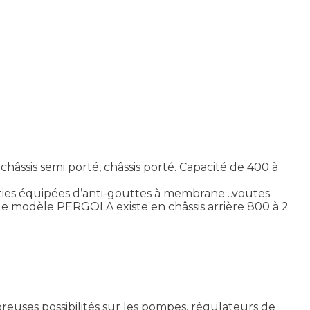
hâssis semi porté, châssis porté. Capacité de 400 à
 sorties équipées d’anti-gouttes à membrane…voutes
 Le modèle PERGOLA existe en châssis arrière 800 à 2
euses possibilités sur les pompes, régulateurs de