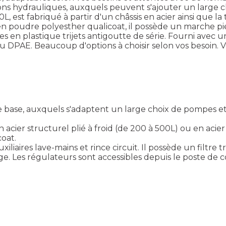
ions hydrauliques, auxquels peuvent s'ajouter un large ch
, est fabriqué à partir d'un châssis en acier ainsi que la
int en poudre polyesther qualicoat, il possède un marche 
n plastique trijets antigoutte de série. Fourni avec un
 ou DPAE. Beaucoup d'options à choisir selon vos besoin.
V
base, auxquels s'adaptent un large choix de pompes et v
 acier structurel plié à froid (de 200 à 500L) ou en acier 
oat.
xiliaires lave-mains et rince circuit. Il possède un filt
e. Les régulateurs sont accessibles depuis le poste de co