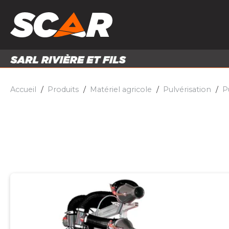
PRODUITS
MATÉRI
MATÉRIEL AGRICOLE
ENTRE
PIÈCES ET ACCESSOIRES
Accueil
Produits
Matériel agricole
Pulvérisation
P