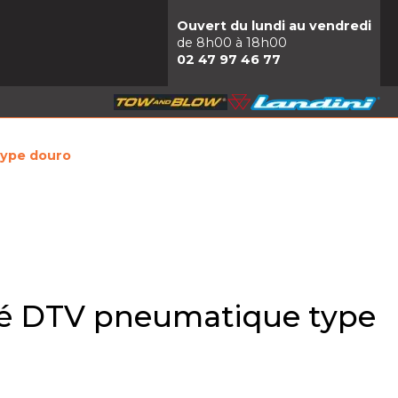
Ouvert du lundi au vendredi
de 8h00 à 18h00
02 47 97 46 77
type douro
né DTV pneumatique type