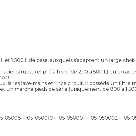
t 1 500 L de base, auxquels s'adaptent un large choix d
 acier structurel plié à froid (de 200 à 500 L) ou en acier
coat.
xiliaires lave-mains et rince circuit. Il possède un filt
et un marche pieds de série (uniquement de 800 à 1 500 
05105008 - 1051050010 - 1051050001 - 1051050002 - 1051