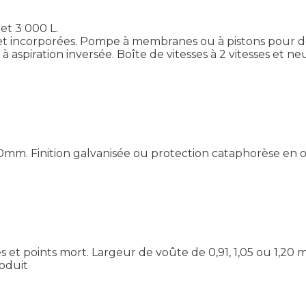
et 3 000 L.
et incorporées. Pompe à membranes ou à pistons pour des 
à aspiration inversée. Boîte de vitesses à 2 vitesses et 
0mm. Finition galvanisée ou protection cataphorèse en op
s et points mort. Largeur de voûte de 0,91, 1,05 ou 1,2
roduit