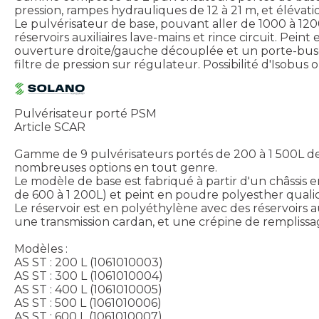
pression, rampes hydrauliques de 12 à 21 m, et élévat
Le pulvérisateur de base, pouvant aller de 1000 à 1200L
réservoirs auxiliaires lave-mains et rince circuit. Pe
ouverture droite/gauche découplée et un porte-buses e
filtre de pression sur régulateur. Possibilité d'Isobus
Pulvérisateur porté PSM
Article SCAR
Gamme de 9 pulvérisateurs portés de 200 à 1 500L de 
nombreuses options en tout genre.
Le modèle de base est fabriqué à partir d'un châssis en
de 600 à 1 200L) et peint en poudre polyesther qualic
Le réservoir est en polyéthylène avec des réservoirs au
une transmission cardan, et une crépine de remplissag
Modèles :
AS ST : 200 L (1061010003)
AS ST : 300 L (1061010004)
AS ST : 400 L (1061010005)
AS ST : 500 L (1061010006)
AS ST : 600 L (1061010007)