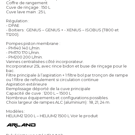
Coffre de rangement
Cuve de rinçage : 150 L
Cuve lave main : 25 L
Régulation :
- DPAE
- Boitiers : GENIUS – GENIUS + - XENIUS – ISOBUS (T800 et
T1200).
Pompes piston membrane :
- PM140 140 L/min.
- PM170 170 L/min.
- PM200 200 L/min.
Vannes centralisées côté incorporateur.
Incorporateur 25L avec rince bidon et buse de rinçage pour le
bac.
Filtre principale à l’aspiration + 1 filtre bol par tronçon de rampe
ou 1 filtre de refoulement si circulation continue
Aspiration extérieure
Remplissage déporté de la cuve principale
Capacité de cuve : 1200 L – 1500 L
Nombreux équipements et configurations possibles.
Choix largeur de rampes ALC (aluminium) : 18, 21, 24 m.
Modèles :
HELIUM2 1200 L – HELIUM2 1500 L
Voir le produit