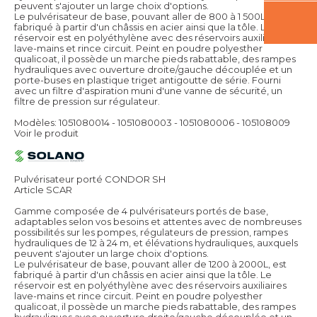
peuvent s'ajouter un large choix d'options.
Le pulvérisateur de base, pouvant aller de 800 à 1 500L, est
fabriqué à partir d'un châssis en acier ainsi que la tôle. Le
réservoir est en polyéthylène avec des réservoirs auxiliaires
lave-mains et rince circuit. Peint en poudre polyesther
qualicoat, il possède un marche pieds rabattable, des rampes
hydrauliques avec ouverture droite/gauche découplée et un
porte-buses en plastique triget antigoutte de série. Fourni
avec un filtre d'aspiration muni d'une vanne de sécurité, un
filtre de pression sur régulateur.
Modèles: 1051080014 - 1051080003 - 1051080006 - 105108009
Voir le produit
Pulvérisateur porté CONDOR SH
Article SCAR
Gamme composée de 4 pulvérisateurs portés de base,
adaptables selon vos besoins et attentes avec de nombreuses
possibilités sur les pompes, régulateurs de pression, rampes
hydrauliques de 12 à 24 m, et élévations hydrauliques, auxquels
peuvent s'ajouter un large choix d'options.
Le pulvérisateur de base, pouvant aller de 1200 à 2000L, est
fabriqué à partir d'un châssis en acier ainsi que la tôle. Le
réservoir est en polyéthylène avec des réservoirs auxiliaires
lave-mains et rince circuit. Peint en poudre polyesther
qualicoat, il possède un marche pieds rabattable, des rampes