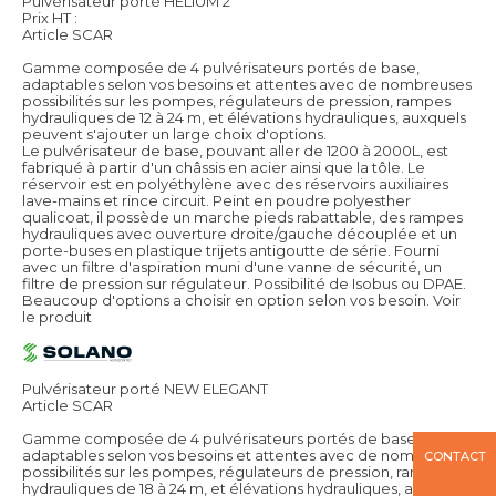
Pulvérisateur porté HELIUM 2
Prix HT :
Article SCAR
Gamme composée de 4 pulvérisateurs portés de base,
adaptables selon vos besoins et attentes avec de nombreuses
possibilités sur les pompes, régulateurs de pression, rampes
hydrauliques de 12 à 24 m, et élévations hydrauliques, auxquels
peuvent s'ajouter un large choix d'options.
Le pulvérisateur de base, pouvant aller de 1200 à 2000L, est
fabriqué à partir d'un châssis en acier ainsi que la tôle. Le
réservoir est en polyéthylène avec des réservoirs auxiliaires
lave-mains et rince circuit. Peint en poudre polyesther
qualicoat, il possède un marche pieds rabattable, des rampes
hydrauliques avec ouverture droite/gauche découplée et un
porte-buses en plastique trijets antigoutte de série. Fourni
avec un filtre d'aspiration muni d'une vanne de sécurité, un
filtre de pression sur régulateur. Possibilité de Isobus ou DPAE.
Beaucoup d'options a choisir en option selon vos besoin.
Voir
le produit
Pulvérisateur porté NEW ELEGANT
Article SCAR
Gamme composée de 4 pulvérisateurs portés de base,
adaptables selon vos besoins et attentes avec de nombreuses
CONTACT
possibilités sur les pompes, régulateurs de pression, rampes
hydrauliques de 18 à 24 m, et élévations hydrauliques, auxquels