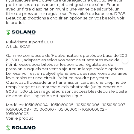
hydrauliques avec ouverture droite/gauche découplée et un
porte-buses en plastique trijets antigoutte de série. Fourni
avec un filtre d'aspiration muni d'une vanne de sécurité, un
filtre de pression sur régulateur. Possibilité de Isobus ou DPAE.
Beaucoup d'options a choisir en option selon vos besoin.
Voir
le produit
Pulvérisateur porté ECO
Article SCAR
Gamme composée de 9 pulvérisateurs portés de base de 200
à 1 500 L, adaptables selon vos besoins et attentes avec de
nombreuses possibilités sur les pompes, régulateurs de
pression auxquels peuvent s'ajouter un large choix d'options.
Le réservoir est en polyéthylène avec des réservoirs auxiliaires
lave-mains et rince circuit. Peint en poudre polyester
Qualicoat. Il possède une transmission cardan, une crépine de
remplissage et un marche pieds rabattable (uniquement de
800 à 1 500 L). Les régulateurs sont accessibles depuis le poste
de conduite. L’agitation est hydraulique.
Modèles: 1051060004 - 1051060005 - 1051060006 - 1051060007 -
1051060008 - 1051060010 - 1051060001 - 1051060002 -
1051060003
Voir le produit