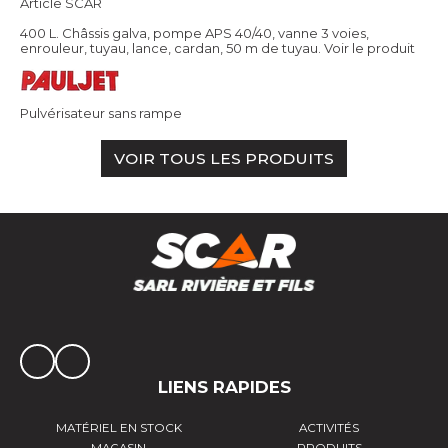
Article SCAR
400 L. Châssis galva, pompe APS 40/40, vanne 3 voies,
enrouleur, tuyau, lance, cardan, 50 m de tuyau.
Voir le produit
Pulvérisateur sans rampe
VOIR TOUS LES PRODUITS
LIENS RAPIDES
MATÉRIEL EN STOCK
ACTIVITÉS