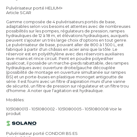
Pulvérisateur porté HELIUM+
Article SCAR
Gamme composée de 4 pulvérisateurs portés de base,
adaptables selon vos besoins et attentes avec de nombreuses
possibilités sur les pompes, régulateurs de pression, rampes
hydrauliques de 12 à 18 m, et élévations hydrauliques, auxquels
peuvent s'ajouter un très large choix d'options en tout genre.
Le pulvérisateur de base, pouvant aller de 800 à 1 500 L, est
fabriqué à partir d'un châssis en acier ainsi que la tôle. Le
réservoir est en polyéthylène avec des réservoirs auxiliaires
lave-mains et rince circuit. Peint en poudre polyesther
qualicoat, il possède un marche-pieds rabattable, des rampes
hydrauliques avec ouverture droite/gauche découplée
(possibilité de montage en ouverture simultanée sur rampes
BS) et un porte-buses en plastique monoget antigoutte de
série. Il est fourni avec un filtre d'aspiration muni d'une vanne
de sécurité, un filtre de pression sur régulateur et un filtre trou
d'homme. A noter que l'agitation est hydraulique.
Modèles:
1051080013 - 1051080002 - 1051080005 - 1051080008
Voir le
produit
Pulvérisateur porté CONDOR BS ES