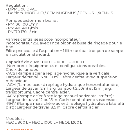
Régulation :
- DPME ou DPAE
- Boitiers : MODULO / GEMINI /GENIUS / GENIUS + /XENIUS.
Pompes piston membrane :
- PM100 100 L/min.
- PM140 140 L/min.
- PM170 170 L/min.
Vannes centralisées côté incorporateur.
Incorporateur 25L avec rince bidon et buse de rinçage pour le
bac.
Filtre principale à l’aspiration + 1 filtre bol par tronçon de rampe
en circulation standard.
Capacité de cuve : 800 L – 1000 L – 2000 L
-Nombreux équipements et configurations possibles.
Choix de rampes :
-ACS (Rampe acier à repliage hydraulique à la verticale) :
Largeur de travail 15 ou 18 m. Cadre central avec suspension
mécanique
-ACH (Rampe acier à repliage hydraulique horizontal arrière) :
Largeur de travail 12m (larg. transport 2.50m) et 15 m (larg.
transport 3m). Cadre central acier.
-ACM (Rampe acier à repliage manuel horizontal arrière) :
Largeur de travail 12 ou 15 m. Cadre central avec suspension.
-RHM (Rampe maraichère acier à repliage hydraulique latéral à
plat) : Largeur de travail 8,5 m. Cadre central acier.
Modèles :
HEOL 800 L – HEOL 1000 L – HEOL 1200 L