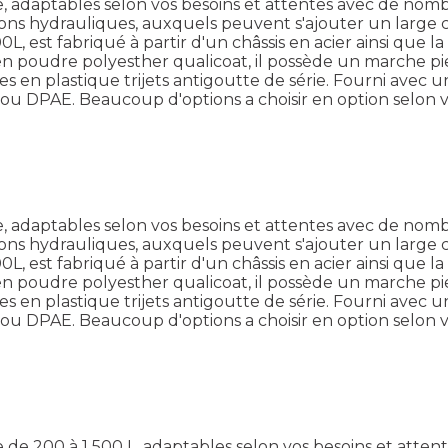
adaptables selon vos besoins et attentes avec de nombr
ions hydrauliques, auxquels peuvent s'ajouter un large c
, est fabriqué à partir d'un châssis en acier ainsi que la
int en poudre polyesther qualicoat, il possède un marche 
n plastique trijets antigoutte de série. Fourni avec un
us ou DPAE. Beaucoup d'options a choisir en option selon v
adaptables selon vos besoins et attentes avec de nombr
ions hydrauliques, auxquels peuvent s'ajouter un large c
, est fabriqué à partir d'un châssis en acier ainsi que la
int en poudre polyesther qualicoat, il possède un marche 
n plastique trijets antigoutte de série. Fourni avec un
us ou DPAE. Beaucoup d'options a choisir en option selon v
 200 à 1 500 L, adaptables selon vos besoins et attent