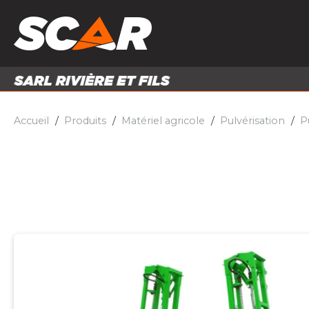
PRODUITS
MATÉRI
MATÉRIEL AGRICOLE
ENTRE
PIÈCES ET ACCESSOIRES
Accueil
Produits
Matériel agricole
Pulvérisation
P