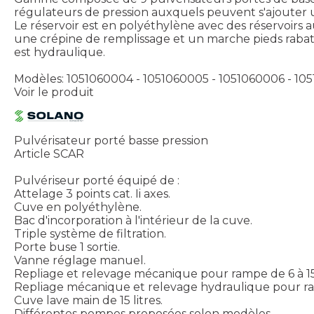
régulateurs de pression auxquels peuvent s'ajouter u
Le réservoir est en polyéthylène avec des réservoirs au
une crépine de remplissage et un marche pieds rabatt
est hydraulique.
Modèles: 1051060004 - 1051060005 - 1051060006 - 10
Voir le produit
Pulvérisateur porté basse pression
Article SCAR
Pulvériseur porté équipé de :
Attelage 3 points cat. Ii axes.
Cuve en polyéthylène.
Bac d'incorporation à l'intérieur de la cuve.
Triple système de filtration.
Porte buse 1 sortie.
Vanne réglage manuel.
Repliage et relevage mécanique pour rampe de 6 à 1
Repliage mécanique et relevage hydraulique pour r
Cuve lave main de 15 litres.
Différentes pompes proposées selon modèles.