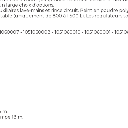
n large choix d'options.
xiliaires lave-mains et rince circuit. Peint en poudre po
able (uniquement de 800 à 1 500 L). Les régulateurs sont
51060007 - 1051060008 - 1051060010 - 1051060001 - 1051
5 m.
ampe 18 m.