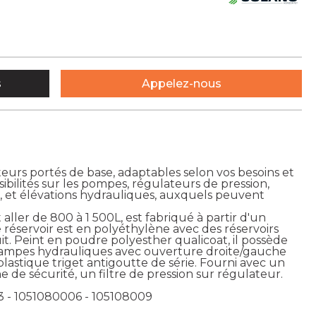
s
Appelez-nous
rs portés de base, adaptables selon vos besoins et
bilités sur les pompes, régulateurs de pression,
, et élévations hydrauliques, auxquels peuvent
aller de 800 à 1 500L, est fabriqué à partir d'un
 Le réservoir est en polyéthylène avec des réservoirs
cuit. Peint en poudre polyesther qualicoat, il possède
rampes hydrauliques avec ouverture droite/gauche
astique triget antigoutte de série. Fourni avec un
e de sécurité, un filtre de pression sur régulateur.
3 - 1051080006 - 105108009