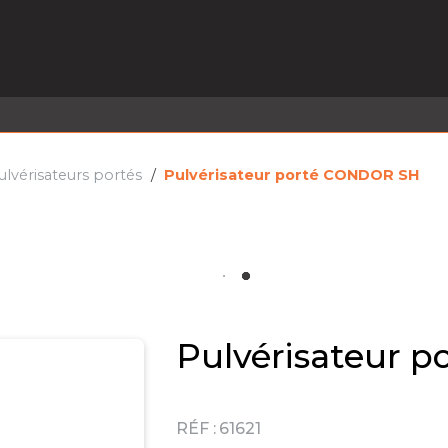
EL EN STOCK
ACTIVITÉS
SERVICES
PRISE
MARQUES
ACTUALITÉS
RECRUTEMENT
ulvérisateurs portés
Pulvérisateur porté CONDOR SH
Pulvérisateur 
RÉF :
61621