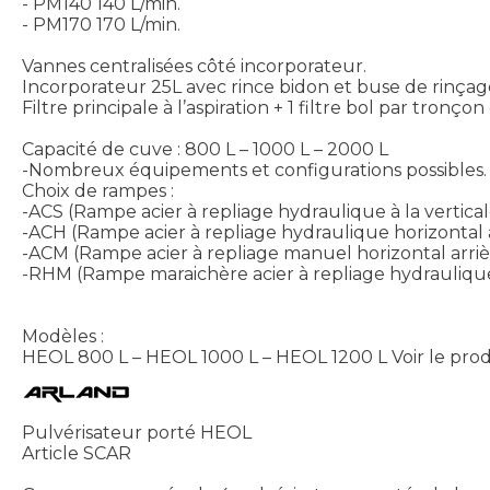
- PM140 140 L/min.
- PM170 170 L/min.
Vannes centralisées côté incorporateur.
Incorporateur 25L avec rince bidon et buse de rinçag
Filtre principale à l’aspiration + 1 filtre bol par tronç
Capacité de cuve : 800 L – 1000 L – 2000 L
-Nombreux équipements et configurations possibles.
Choix de rampes :
-ACS (Rampe acier à repliage hydraulique à la vertica
-ACH (Rampe acier à repliage hydraulique horizontal arr
-ACM (Rampe acier à repliage manuel horizontal arrière
-RHM (Rampe maraichère acier à repliage hydraulique la
Modèles :
HEOL 800 L – HEOL 1000 L – HEOL 1200 L
Voir le pro
Pulvérisateur porté HEOL
Article SCAR