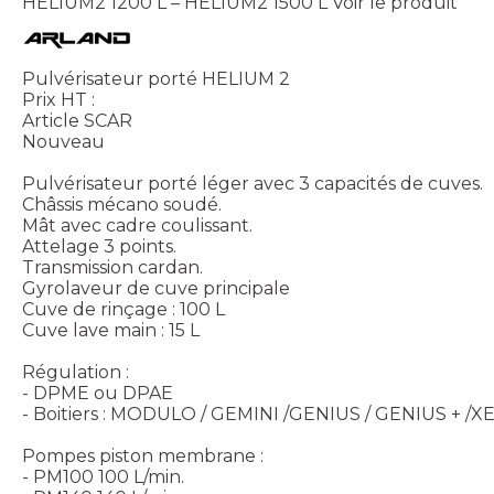
HELIUM2 1200 L – HELIUM2 1500 L
Voir le produit
Pulvérisateur porté HELIUM 2
Prix HT :
Article SCAR
Nouveau
Pulvérisateur porté léger avec 3 capacités de cuves.
Châssis mécano soudé.
Mât avec cadre coulissant.
Attelage 3 points.
Transmission cardan.
Gyrolaveur de cuve principale
Cuve de rinçage : 100 L
Cuve lave main : 15 L
Régulation :
- DPME ou DPAE
- Boitiers : MODULO / GEMINI /GENIUS / GENIUS + /X
Pompes piston membrane :
- PM100 100 L/min.