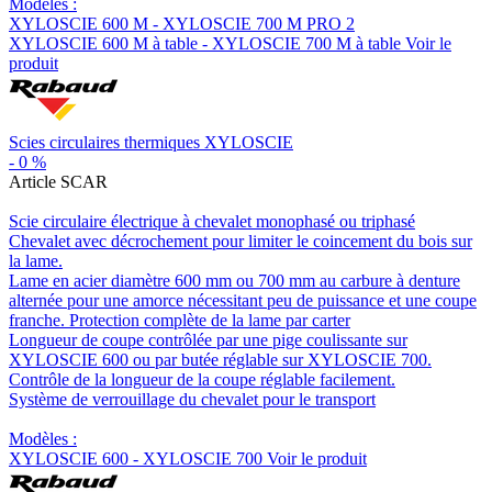
Modèles :
XYLOSCIE 600 M - XYLOSCIE 700 M PRO 2
XYLOSCIE 600 M à table - XYLOSCIE 700 M à table
Voir le
produit
Scies circulaires thermiques XYLOSCIE
-
0
%
Article SCAR
Scie circulaire électrique à chevalet monophasé ou triphasé
Chevalet avec décrochement pour limiter le coincement du bois sur
la lame.
Lame en acier diamètre 600 mm ou 700 mm au carbure à denture
alternée pour une amorce nécessitant peu de puissance et une coupe
franche. Protection complète de la lame par carter
Longueur de coupe contrôlée par une pige coulissante sur
XYLOSCIE 600 ou par butée réglable sur XYLOSCIE 700.
Contrôle de la longueur de la coupe réglable facilement.
Système de verrouillage du chevalet pour le transport
Modèles :
XYLOSCIE 600 - XYLOSCIE 700
Voir le produit