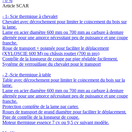
-
0
%
Article SCAR
- 1- Scie thermique à chevalet
Chevalet avec décrochement pour limiter le coincement du bois sur
la lame.
Lame en acier diamètre 600 mm ou 700 mm au carbure à denture
alternée pour une amorce nécessitant peu de puissance et une coupe
franche.
Roue de transport + poignée pour faciliter le déplacement
(XYLOSCIE 600 M) ou châssis routier (700 m pro)
Contrôle de la longueur de coupe par pige réglable facilement.
Système de verrouillage du chevalet pour le transport
- 2 -Scie thermique à table
Table avec décrochement pour limiter le coincement du bois sur la
lame.
Lame en acier diamètre 600 mm ou 700 mm au carbure à denture
alternée pour une amorce nécessitant peu de puissance et une coupe
franche.
Protection complète de la lame par carter.
Roues de transport de grand diamètre pour faciliter le déplacement.
Pige de contrôle de la longueur de coupe.
Moteur thermique essence 7 cv ou 9,5 cv suivant modèle.