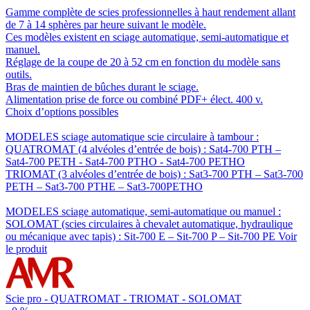
Gamme complète de scies professionnelles à haut rendement allant
de 7 à 14 sphères par heure suivant le modèle.
Ces modèles existent en sciage automatique, semi-automatique et
manuel.
Réglage de la coupe de 20 à 52 cm en fonction du modèle sans
outils.
Bras de maintien de bûches durant le sciage.
Alimentation prise de force ou combiné PDF+ élect. 400 v.
Choix d’options possibles
MODELES sciage automatique scie circulaire à tambour :
QUATROMAT (4 alvéoles d’entrée de bois) : Sat4-700 PTH –
Sat4-700 PETH - Sat4-700 PTHO - Sat4-700 PETHO
TRIOMAT (3 alvéoles d’entrée de bois) : Sat3-700 PTH – Sat3-700
PETH – Sat3-700 PTHE – Sat3-700PETHO
MODELES sciage automatique, semi-automatique ou manuel :
SOLOMAT (scies circulaires à chevalet automatique, hydraulique
ou mécanique avec tapis) : Sit-700 E – Sit-700 P – Sit-700 PE
Voir
le produit
Scie pro - QUATROMAT - TRIOMAT - SOLOMAT