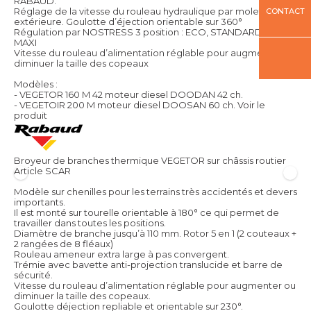
RABAUD.
Réglage de la vitesse du rouleau hydraulique par molette
CONTACT
extérieure. Goulotte d’éjection orientable sur 360°
Régulation par NOSTRESS 3 position : ECO, STANDARD ou
MAXI
Vitesse du rouleau d’alimentation réglable pour augmenter ou
diminuer la taille des copeaux
Modèles :
- VEGETOR 160 M 42 moteur diesel DOODAN 42 ch.
- VEGETOIR 200 M moteur diesel DOOSAN 60 ch.
Voir le
produit
Broyeur de branches thermique VEGETOR sur châssis routier
Article SCAR
Modèle sur chenilles pour les terrains très accidentés et devers
importants.
Il est monté sur tourelle orientable à 180° ce qui permet de
travailler dans toutes les positions.
Diamètre de branche jusqu’à 110 mm. Rotor 5 en 1 (2 couteaux +
2 rangées de 8 fléaux)
Rouleau ameneur extra large à pas convergent.
Trémie avec bavette anti-projection translucide et barre de
sécurité.
Vitesse du rouleau d’alimentation réglable pour augmenter ou
diminuer la taille des copeaux.
Goulotte déjection repliable et orientable sur 230°.