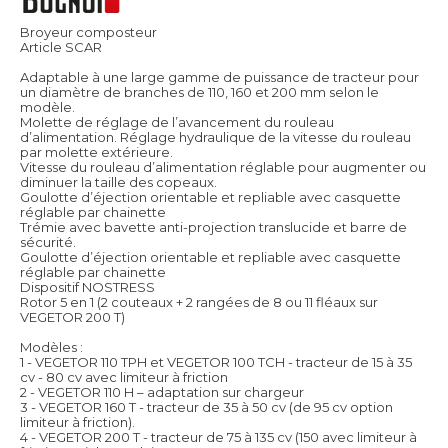
Broyeur composteur
Article SCAR
Adaptable à une large gamme de puissance de tracteur pour
un diamètre de branches de 110, 160 et 200 mm selon le
modèle.
Molette de réglage de l’avancement du rouleau
d’alimentation. Réglage hydraulique de la vitesse du rouleau
par molette extérieure.
Vitesse du rouleau d’alimentation réglable pour augmenter ou
diminuer la taille des copeaux.
Goulotte d’éjection orientable et repliable avec casquette
réglable par chainette
Trémie avec bavette anti-projection translucide et barre de
sécurité.
Goulotte d’éjection orientable et repliable avec casquette
réglable par chainette
Dispositif NOSTRESS
Rotor 5 en 1 (2 couteaux + 2 rangées de 8 ou 11 fléaux sur
VEGETOR 200 T)
Modèles :
1 - VEGETOR 110 TPH et VEGETOR 100 TCH - tracteur de 15 à 35
cv - 80 cv avec limiteur à friction
2 - VEGETOR 110 H – adaptation sur chargeur
3 - VEGETOR 160 T - tracteur de 35 à 50 cv (de 95 cv option
limiteur à friction).
4 - VEGETOR 200 T - tracteur de 75 à 135 cv (150 avec limiteur à