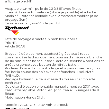
affichage prix HT
Adaptable sur mini pelle de 2.2 à 3.5T avec fixation
intermédiaire autonivelante (blocage possible) et attache
Morin n°1. Rotor hélicoïdale avec 12 marteaux mobiles (ø de
broyage 3cm)
Fabrication française
Voir le produit
Tête de broyage à marteaux mobiles sur pelle
Prix HT :
Article SCAR
Broyeur à déplacement autotracté grâce aux 2 roues
commandées hydrauliquement pour un diamètre de branche
de 110 mm. Machine sécurisée : Barre de sécurité 4 positions et
arrêt d'urgence avec bouton de réinitialisation.
Rouleau d’alimentation extra large et à pas convergent, pour
faciliter la coupe des bois avec des fourches - Exclusivité
RABAUD.
Réglage hydraulique de la vitesse du rouleau par molette
extérieure.
Goulotte d'éjection orientable manuellement sur 230° avec
casquette réglable. Rotor 5en1 (2 couteaux + 2 rangées de 8
fléaux).
Motorisation Honda 21 ch.
Modèle : VEGETOR 110 DA
Voir le produit