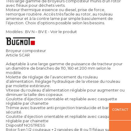
Très large gamme de broyeurs composteur munis d’un rotor
avec fléaux pour déchets verts.
Moteur thermique essence ou diesel, prise de force,
remorque routière. Accès très facile au rotor, au rouleau
ameneur et à la contre lame par simple basculement de
l’éjection. Choix d’options possible selon les besoins.
Modèles : BV N – BV E -
Voir le produit
Broyeur composteur
Article SCAR
Adaptable à une large gamme de puissance de tracteur pour
un diamètre de branches de 110, 160 et 200 mm selon le
modèle.
Molette de réglage de l’avancement du rouleau
d’alimentation. Réglage hydraulique de la vitesse du rouleau
par molette extérieure.
Vitesse du rouleau d’alimentation réglable pour augmenter ou
diminuer la taille des copeaux.
Goulotte d’éjection orientable et repliable avec casquette
réglable par chainette
Trémie avec bavette anti-projection translucide et barre de
CONTACT
sécurité.
Goulotte d’éjection orientable et repliable avec casquette
réglable par chainette
Dispositif NOSTRESS
Rotor 5 en 1 (2 couteaux + 2 rangées de 8 ou 11 fléaux sur