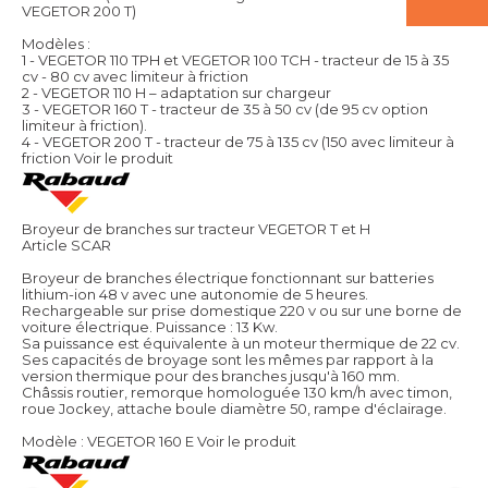
VEGETOR 200 T)
Modèles :
1 - VEGETOR 110 TPH et VEGETOR 100 TCH - tracteur de 15 à 35
cv - 80 cv avec limiteur à friction
2 - VEGETOR 110 H – adaptation sur chargeur
3 - VEGETOR 160 T - tracteur de 35 à 50 cv (de 95 cv option
limiteur à friction).
4 - VEGETOR 200 T - tracteur de 75 à 135 cv (150 avec limiteur à
friction
Voir le produit
Broyeur de branches sur tracteur VEGETOR T et H
Article SCAR
Broyeur de branches électrique fonctionnant sur batteries
lithium-ion 48 v avec une autonomie de 5 heures.
Rechargeable sur prise domestique 220 v ou sur une borne de
voiture électrique. Puissance : 13 Kw.
Sa puissance est équivalente à un moteur thermique de 22 cv.
Ses capacités de broyage sont les mêmes par rapport à la
version thermique pour des branches jusqu'à 160 mm.
Châssis routier, remorque homologuée 130 km/h avec timon,
roue Jockey, attache boule diamètre 50, rampe d'éclairage.
Modèle : VEGETOR 160 E
Voir le produit