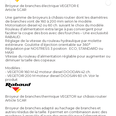
Broyeur de branches électrique VEGETOR E
Article SCAR
Une gamme de broyeurs à châssis routier dont les diamètres
de branches vont de 160 à 200 mm selon le modèle.
Motorisation diesel 42 ou 60 ch. suivant le choix du modèle.
Rouleau d’alimentation extra large à pas convergent pour
faciliter la coupe des bois avec des fourches – Une exclusivité
RABAUD.
Réglage de la vitesse du rouleau hydraulique par molette
extérieure. Goulotte d’éjection orientable sur 360°
Régulation par NOSTRESS 3 position : ECO, STANDARD ou
MAXI
Vitesse du rouleau d’alimentation réglable pour augmenter ou
diminuer la taille des copeaux
Modèles :
- VEGETOR 160 M 42 moteur diesel DOODAN 42 ch.
- VEGETOIR 200 M moteur diesel DOOSAN 60 ch.
Voir le
produit
Broyeur de branches thermique VEGETOR sur châssis routier
Article SCAR
Broyeur de branches adapté au hachage de branches et
autres résidus de la taille. Il permet en combinaison avec des
machines à granulés d’avoir des granulés pour l’alimentation