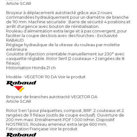
Article SCAR
Broyeur à déplacement autotracté grâce aux 2 roues
commandées hydrauliquement pour un diamètre de branche
de 110 mm. Machine sécurisée : Barre de sécurité 4 positions et
arrêt d'urgence avec bouton de réinitialisation.
Rouleau d’alimentation extra large et à pas convergent, pour
faciliter la coupe des bois avec des fourches - Exclusivité
RABAUD.
Réglage hydraulique de la vitesse du rouleau par molette
extérieure.
Goulotte d'éjection orientable manuellement sur 230° avec
casquette réglable. Rotor 5en1 (2 couteaux + 2 rangées de 8
fléaux).
Motorisation Honda 21 ch.
Modèle : VEGETOR 110 DA
Voir le produit
Broyeur de branches autotracté VEGETOR DA
Article SCAR
Rotor 5 en 1 pour plaquettes, compost, BRF. 2 couteaux et 2
rangées de 11 fléaux (outils de coupe exclusif). Ouverture de
200 mm maxi. Entraînement PDF 1 000 tr/min. Dispositif
NOSTRESS. Rouleau ameneur extra large 600 mm.
Fabrication Française
Voir le produit