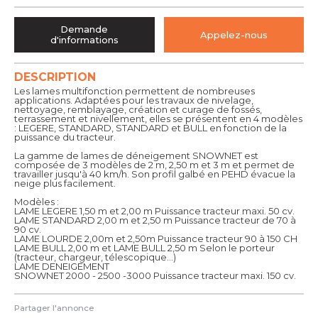
Demande
Appelez-nous
d'informations
DESCRIPTION
Les lames multifonction permettent de nombreuses
applications. Adaptées pour les travaux de nivelage,
nettoyage, remblayage, création et curage de fossés,
terrassement et nivellement, elles se présentent en 4 modèles
: LEGERE, STANDARD, STANDARD et BULL en fonction de la
puissance du tracteur.
La gamme de lames de déneigement SNOWNET est
composée de 3 modèles de 2 m, 2,50 m et 3 m et permet de
travailler jusqu'à 40 km/h. Son profil galbé en PEHD évacue la
neige plus facilement.
Modèles :
LAME LEGERE 1,50 m et 2,00 m Puissance tracteur maxi. 50 cv.
LAME STANDARD 2,00 m et 2,50 m Puissance tracteur de 70 à
90 cv.
LAME LOURDE 2,00m et 2,50m Puissance tracteur 90 à 150 CH
LAME BULL 2,00 m et LAME BULL 2,50 m Selon le porteur
(tracteur, chargeur, télescopique...)
LAME DENEIGEMENT
SNOWNET 2000 - 2500 -3000 Puissance tracteur maxi. 150 cv.
Partager l'annonce