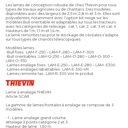
Les lames de conception robuste de chez Thievin pour tous
types de travaux agricoles ou de chantiers. Des modèles
disponibles avec des largeurs de 2,5 m, 2,8 m et 3 m. Elles sont
polyvalentes, notamment avec l’option kit neige sur les
modèles Bull orientable et adaptables sur tous les tracteurs
avec les catégories de relevage : cat. 1, cat. 2, cat. 3 et cat. 4.
Hauteurs de 1 m, 1,1 m et 1,4 m,
La lame remontes tas pour le stockage de céréales s’adapte
sur tous types de chariots télescopiques.
Modèles lames :
-Bull fixes : LAM-F-250 – LAM-F-280 – LAM-F-300
-Bull orientables : LAM-O-250 – LAM-O-280 – LAM-O-300 –
LAM-O-350
-Lames ensilage fixes : LAM-E-250 – LAM-E-280 – LAM- E300
-Lames ensilages rabattables : LAM-E-350-VR
-Lames remonte tas : LAM-R-300
Voir le produit
Lame à ensilage THIEVIN
Article SCAR
La gamme de lames frontales à ensilage se compose de 3
modèles.
- 1 - Lame ensilage grand volume.
Attelage 3 points catégorie 2 et 3.
Hauteur de lame : 1,30 m.