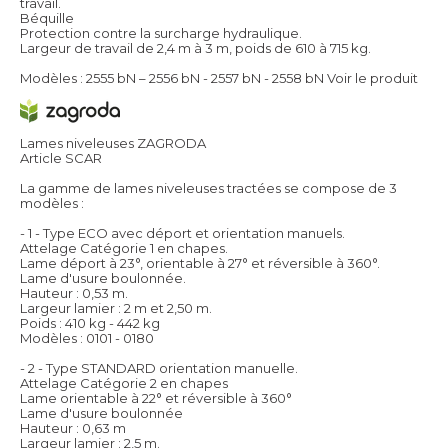
travail.
Béquille
Protection contre la surcharge hydraulique.
Largeur de travail de 2,4 m à 3 m, poids de 610 à 715 kg.
Modèles : 2555 bN – 2556 bN - 2557 bN - 2558 bN
Voir le produit
Lames niveleuses ZAGRODA
Article SCAR
La gamme de lames niveleuses tractées se compose de 3
modèles :
- 1 - Type ECO avec déport et orientation manuels.
Attelage Catégorie 1 en chapes.
Lame déport à 23°, orientable à 27° et réversible à 360°.
Lame d'usure boulonnée.
Hauteur : 0,53 m.
Largeur lamier : 2 m et 2,50 m.
Poids : 410 kg - 442 kg
Modèles : 0101 - 0180
- 2 - Type STANDARD orientation manuelle.
Attelage Catégorie 2 en chapes
Lame orientable à 22° et réversible à 360°
Lame d'usure boulonnée
Hauteur : 0,63 m
Largeur lamier : 2,5 m.