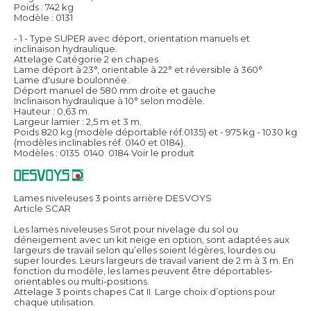
Poids : 742 kg
Modèle : 0131
- 1 - Type SUPER avec déport, orientation manuels et
inclinaison hydraulique.
Attelage Catégorie 2 en chapes
Lame déport à 23°, orientable à 22° et réversible à 360°
Lame d'usure boulonnée.
Déport manuel de 580 mm droite et gauche
Inclinaison hydraulique à 10° selon modèle.
Hauteur : 0,63 m.
Largeur lamier : 2,5 m et 3 m.
Poids 820 kg (modèle déportable réf.0135) et - 975 kg - 1030 kg
(modèles inclinables réf. 0140 et 0184).
Modèles : 0135  0140  0184
Voir le produit
Lames niveleuses 3 points arrière DESVOYS
Article SCAR
Les lames niveleuses Sirot pour nivelage du sol ou
déneigement avec un kit neige en option, sont adaptées aux
largeurs de travail selon qu’elles soient légères, lourdes ou
super lourdes. Leurs largeurs de travail varient de 2 m à 3 m. En
fonction du modèle, les lames peuvent être déportables-
orientables ou multi-positions.
Attelage 3 points chapes Cat II. Large choix d’options pour
chaque utilisation.