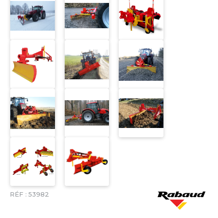
RÉF :
53982