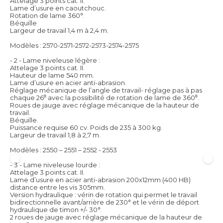
Attelage 3 points cat. II.
Lame d’usure en caoutchouc.
Rotation de lame 360°.
Béquille
Largeur de travail 1,4 m à 2,4 m.
Modèles : 2570-2571-2572-2573-2574-2575
- 2 - Lame niveleuse légère :
Attelage 3 points cat. II.
Hauteur de lame 540 mm.
Lame d’usure en acier anti-abrasion.
Réglage mécanique de l’angle de travail- réglage pas à pas
chaque 26⁰ avec la possibilité de rotation de lame de 360⁰.
Roues de jauge avec réglage mécanique de la hauteur de
travail.
Béquille.
Puissance requise 60 cv. Poids de 235 à 300 kg.
Largeur de travail 1,8 à 2,7 m.
Modèles : 2550 – 2551 – 2552 - 2553
- 3 - Lame niveleuse lourde :
Attelage 3 points cat. II.
Lame d’usure en acier anti-abrasion 200x12mm (400 HB)
distance entre les vis 305mm.
Version hydraulique : vérin de rotation qui permet le travail
bidirectionnelle avant/arrière de 230° et le vérin de déport
hydraulique de timon +/- 30°.
2 roues de jauge avec réglage mécanique de la hauteur de