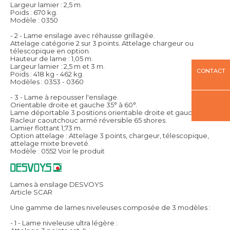
Largeur lamier : 2,5 m.
Poids : 670 kg.
Modèle : 0350
- 2 - Lame ensilage avec réhausse grillagée.
Attelage catégorie 2 sur 3 points. Attelage chargeur ou
télescopique en option.
Hauteur de lame : 1,05 m.
Largeur lamier : 2,5 m et 3 m.
CONTACT
Poids : 418 kg - 462 kg.
Modèles : 0353 - 0360
- 3 - Lame à repousser l'ensilage.
Orientable droite et gauche 35° à 60°.
Lame déportable 3 positions orientable droite et gauche.
Racleur caoutchouc armé réversible 65 shores.
Lamier flottant 1,73 m.
Option attelage : Attelage 3 points, chargeur, télescopique,
attelage mixte breveté.
Modèle : 0552
Voir le produit
Lames à ensilage DESVOYS
Article SCAR
Une gamme de lames niveleuses composée de 3 modèles :
- 1 - Lame niveleuse ultra légère :