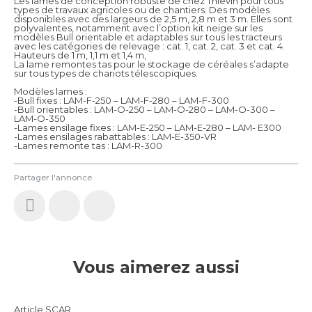
Les lames de conception robuste de chez Thievin pour tous
types de travaux agricoles ou de chantiers. Des modèles
disponibles avec des largeurs de 2,5 m, 2,8 m et 3 m. Elles sont
polyvalentes, notamment avec l’option kit neige sur les
modèles Bull orientable et adaptables sur tous les tracteurs
avec les catégories de relevage : cat. 1, cat. 2, cat. 3 et cat. 4.
Hauteurs de 1 m, 1,1 m et 1,4 m,
La lame remontes tas pour le stockage de céréales s’adapte
sur tous types de chariots télescopiques.
Modèles lames :
-Bull fixes : LAM-F-250 – LAM-F-280 – LAM-F-300
-Bull orientables : LAM-O-250 – LAM-O-280 – LAM-O-300 –
LAM-O-350
-Lames ensilage fixes : LAM-E-250 – LAM-E-280 – LAM- E300
-Lames ensilages rabattables : LAM-E-350-VR
-Lames remonte tas : LAM-R-300
Partager l'annonce
Vous aimerez aussi
Article SCAR