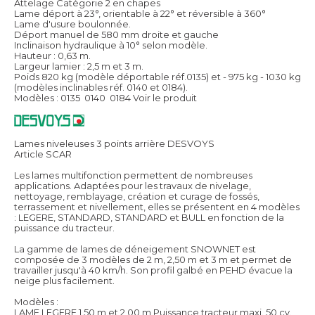
Attelage Catégorie 2 en chapes
Lame déport à 23°, orientable à 22° et réversible à 360°
Lame d'usure boulonnée.
Déport manuel de 580 mm droite et gauche
Inclinaison hydraulique à 10° selon modèle.
Hauteur : 0,63 m.
Largeur lamier : 2,5 m et 3 m.
Poids 820 kg (modèle déportable réf.0135) et - 975 kg - 1030 kg
(modèles inclinables réf. 0140 et 0184).
Modèles : 0135  0140  0184
Voir le produit
Lames niveleuses 3 points arrière DESVOYS
Article SCAR
Les lames multifonction permettent de nombreuses
applications. Adaptées pour les travaux de nivelage,
nettoyage, remblayage, création et curage de fossés,
terrassement et nivellement, elles se présentent en 4 modèles
: LEGERE, STANDARD, STANDARD et BULL en fonction de la
puissance du tracteur.
La gamme de lames de déneigement SNOWNET est
composée de 3 modèles de 2 m, 2,50 m et 3 m et permet de
travailler jusqu'à 40 km/h. Son profil galbé en PEHD évacue la
neige plus facilement.
Modèles :
LAME LEGERE 1,50 m et 2,00 m Puissance tracteur maxi. 50 cv.