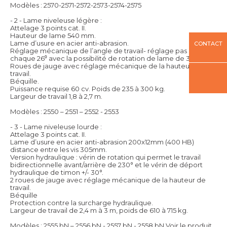
Modèles : 2570-2571-2572-2573-2574-2575
- 2 - Lame niveleuse légère :
Attelage 3 points cat. II.
Hauteur de lame 540 mm.
Lame d’usure en acier anti-abrasion.
CONTACT
Réglage mécanique de l’angle de travail- réglage pas à pas
chaque 26⁰ avec la possibilité de rotation de lame de 360⁰.
Roues de jauge avec réglage mécanique de la hauteur de
travail.
Béquille.
Puissance requise 60 cv. Poids de 235 à 300 kg.
Largeur de travail 1,8 à 2,7 m.
Modèles : 2550 – 2551 – 2552 - 2553
- 3 - Lame niveleuse lourde :
Attelage 3 points cat. II.
Lame d’usure en acier anti-abrasion 200x12mm (400 HB)
distance entre les vis 305mm.
Version hydraulique : vérin de rotation qui permet le travail
bidirectionnelle avant/arrière de 230° et le vérin de déport
hydraulique de timon +/- 30°.
2 roues de jauge avec réglage mécanique de la hauteur de
travail.
Béquille
Protection contre la surcharge hydraulique.
Largeur de travail de 2,4 m à 3 m, poids de 610 à 715 kg.
Modèles : 2555 bN – 2556 bN - 2557 bN - 2558 bN
Voir le produit