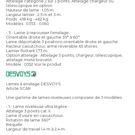
Attelage catégorie 2 sur 3 points. Attelage chargeur ou
télescopique en option.
Hauteur de lame : 1,05 m.
Largeur lamier : 2,5 m et 3 m.
Poids : 418 kg - 462 kg.
Modèles : 0353 - 0360
- 3 - Lame à repousser l'ensilage.
Orientable droite et gauche 35° à 60°.
Lame déportable 3 positions orientable droite et gauche.
Racleur caoutchouc armé réversible 65 shores.
Lamier flottant 1,73 m.
Option attelage : Attelage 3 points, chargeur, télescopique,
attelage mixte breveté.
Modèle : 0552
Voir le produit
Lames à ensilage DESVOYS
Article SCAR
Une gamme de lames niveleuses composée de 3 modèles :
- 1 - Lame niveleuse ultra légère :
Attelage 3 points cat. II.
Lame d’usure en caoutchouc.
Rotation de lame 360°.
Béquille
Largeur de travail 1,4 m à 2,4 m.