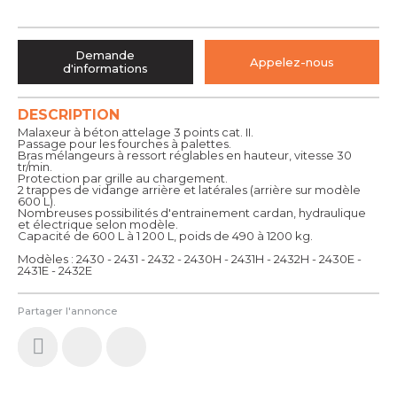
Demande
Appelez-nous
d'informations
DESCRIPTION
Malaxeur à béton attelage 3 points cat. II.
Passage pour les fourches à palettes.
Bras mélangeurs à ressort réglables en hauteur, vitesse 30
tr/min.
Protection par grille au chargement.
2 trappes de vidange arrière et latérales (arrière sur modèle
600 L).
Nombreuses possibilités d'entrainement cardan, hydraulique
et électrique selon modèle.
Capacité de 600 L à 1 200 L, poids de 490 à 1200 kg.
Modèles : 2430 - 2431 - 2432 - 2430H - 2431H - 2432H - 2430E -
2431E - 2432E
Partager l'annonce