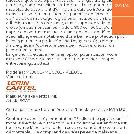
télescopique, idéale pour tous vos mélanges d'engrais,
céréales, compost, minéraux, béton… Elle comprend 3
CONTACT
modèles de base allant d'un volume utile de 800 à 1 200L.
Construits avec un entraînement par prise de force du tracteur,
de 4 pales de malaxage réglables en hauteur, d'un bras anti-
adhésion sur la paroi réglable, d'une trappe de vidange à
droite (uniquement sur les modèle 800 et 1 000L), d'une
trappe d'ouverture manuelle, d'une goulotte de déversement
avec rallonge escamotable et d'une barre de protection pour
le chargement du godet. Son nettoyage est également
simple grâce à l'ouverture des 2 demi-couvercles sur un
pivotement central.
Large choix d'équipements en option pour adapter votre
malaxeur à vos besoins et attentes (commande, trappe,
entretoise, goulotte...)
Modèles : ML800L - ML1000L - ML1200L
Voir le produit
Malaxeur à axe vertical ML
Article SCAR
Cette gamme de bétonnières dite "bricolage" va de 165 à 180
L.
Conforme avec la réglementation CE, elle est équipée d'un
moteur électrique ou thermique. La couronne est en fonte sur
tous les modèles. Le fond de la cuve est soudé et le volant est
démontable. Elle comprend de vraies pâles de malaxage.