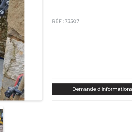
RÉF :
73507
Demande d'information