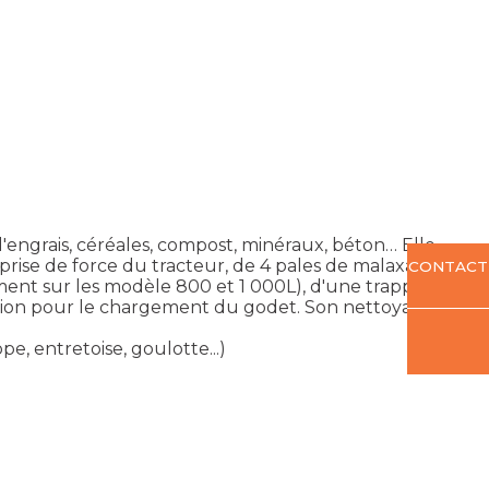
engrais, céréales, compost, minéraux, béton… Elle
rise de force du tracteur, de 4 pales de malaxage
CONTACT
ement sur les modèle 800 et 1 000L), d'une trappe
tion pour le chargement du godet. Son nettoyage est
, entretoise, goulotte...)