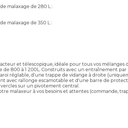
 de malaxage de 280 L :
 de malaxage de 350 L :
teur et télescopique, idéale pour tous vos mélanges d'
 de 800 à 1 200L. Construits avec un entraînement par p
paroi réglable, d'une trappe de vidange à droite (uniqu
t avec rallonge escamotable et d'une barre de protec
vercles sur un pivotement central.
re malaxeur à vos besoins et attentes (commande, trappe