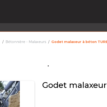
EL EN STOCK
ACTIVITÉS
SERVICES
PRISE
MARQUES
ACTUALITÉS
RECRUTEMENT
e
Bétonnière - Malaxeurs
Godet malaxeur à béton TU
Godet malaxeu