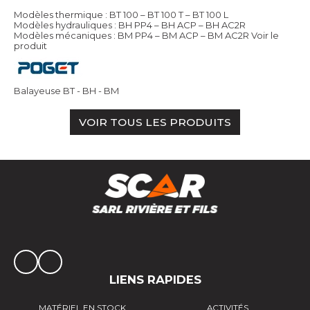
Modèles thermique : BT 100 – BT 100 T – BT 100 L
Modèles hydrauliques : BH PP4 – BH ACP – BH AC2R
Modèles mécaniques : BM PP4 – BM ACP – BM AC2R
Voir le
produit
Balayeuse BT - BH - BM
VOIR TOUS LES PRODUITS
LIENS RAPIDES
MATÉRIEL EN STOCK
ACTIVITÉS