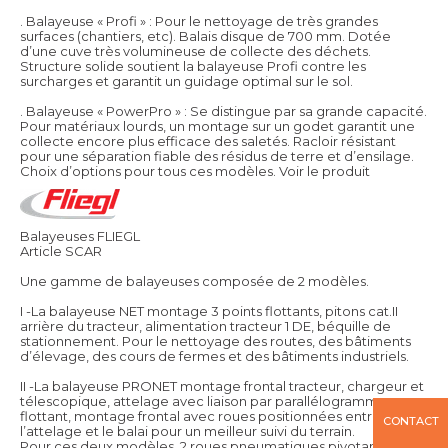
. Balayeuse « Profi » : Pour le nettoyage de très grandes
surfaces (chantiers, etc). Balais disque de 700 mm. Dotée
d’une cuve très volumineuse de collecte des déchets.
Structure solide soutient la balayeuse Profi contre les
surcharges et garantit un guidage optimal sur le sol.
. Balayeuse « PowerPro » : Se distingue par sa grande capacité.
Pour matériaux lourds, un montage sur un godet garantit une
collecte encore plus efficace des saletés. Racloir résistant
pour une séparation fiable des résidus de terre et d’ensilage.
Choix d’options pour tous ces modèles.
Voir le produit
Balayeuses FLIEGL
Article SCAR
Une gamme de balayeuses composée de 2 modèles.
I -La balayeuse NET montage 3 points flottants, pitons cat.II
arrière du tracteur, alimentation tracteur 1 DE, béquille de
stationnement. Pour le nettoyage des routes, des bâtiments
d’élevage, des cours de fermes et des bâtiments industriels.
II -La balayeuse PRONET montage frontal tracteur, chargeur et
télescopique, attelage avec liaison par parallélogramme
flottant, montage frontal avec roues positionnées entre
CONTACT
l’attelage et le balai pour un meilleur suivi du terrain.
Pour ces deux modèles, 2 roues pneumatiques pivotantes