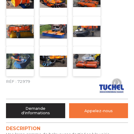
RÉF :
72979
Demande
Appelez-nous
d'informations
DESCRIPTION