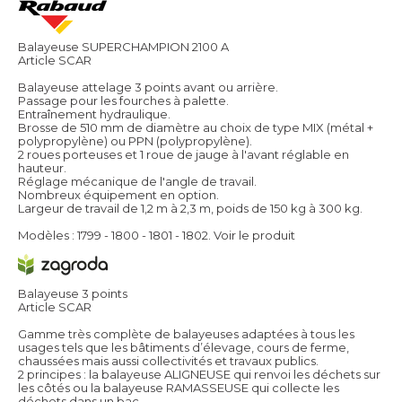
Balayeuse SUPERCHAMPION 2100 A
Article SCAR
Balayeuse attelage 3 points avant ou arrière.
Passage pour les fourches à palette.
Entraînement hydraulique.
Brosse de 510 mm de diamètre au choix de type MIX (métal +
polypropylène) ou PPN (polypropylène).
2 roues porteuses et 1 roue de jauge à l'avant réglable en
hauteur.
Réglage mécanique de l'angle de travail.
Nombreux équipement en option.
Largeur de travail de 1,2 m à 2,3 m, poids de 150 kg à 300 kg.
Modèles : 1799 - 1800 - 1801 - 1802.
Voir le produit
Balayeuse 3 points
Article SCAR
Gamme très complète de balayeuses adaptées à tous les
usages tels que les bâtiments d’élevage, cours de ferme,
chaussées mais aussi collectivités et travaux publics.
2 principes : la balayeuse ALIGNEUSE qui renvoi les déchets sur
les côtés ou la balayeuse RAMASSEUSE qui collecte les
déchets dans un bac.