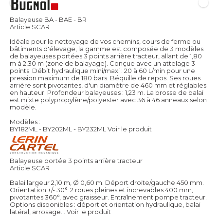
Balayeuse BA - BAE - BR
Article SCAR
Idéale pour le nettoyage de vos chemins, cours de ferme ou
bâtiments d'élevage, la gamme est composée de 3 modèles
de balayeuses portées 3 points arrière tracteur, allant de 1,80
m à 2,30 m (zone de balayage). Conçue avec un attelage 3
points. Débit hydraulique mini/maxi : 20 à 60 L/min pour une
pression maximum de 180 bars. Béquille de repos. Ses roues
arrière sont pivotantes, d'un diamètre de 460 mm et réglables
en hauteur. Profondeur balayeuses : 1,23 m. La brosse de balai
est mixte polypropylène/polyester avec 36 à 46 anneaux selon
modèle.
Modèles :
BY182ML - BY202ML - BY232ML
Voir le produit
Balayeuse portée 3 points arrière tracteur
Article SCAR
Balai largeur 2,10 m, Ø 0,60 m. Déport droite/gauche 450 mm.
Orientation +/- 30°. 2 roues pleines et increvables 400 mm,
pivotantes 360°, avec graisseur. Entraînement pompe tracteur.
Options disponibles : déport et orientation hydraulique, balai
latéral, arrosage...
Voir le produit