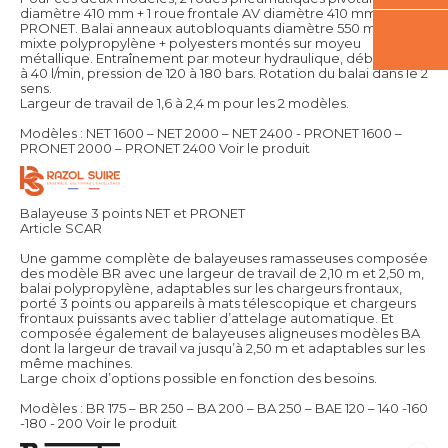
diamètre 410 mm + 1 roue frontale AV diamètre 410 mm sur
PRONET. Balai anneaux autobloquants diamètre 550 mm
mixte polypropylène + polyesters montés sur moyeu
métallique. Entraînement par moteur hydraulique, débit de 20
à 40 l/min, pression de 120 à 180 bars. Rotation du balai dans le 2
sens.
Largeur de travail de 1,6 à 2,4 m pour les 2 modèles.
Modèles : NET 1600 – NET 2000 – NET 2400 - PRONET 1600 –
PRONET 2000 – PRONET 2400
Voir le produit
Balayeuse 3 points NET et PRONET
Article SCAR
Une gamme complète de balayeuses ramasseuses composée
des modèle BR avec une largeur de travail de 2,10 m et 2,50 m,
balai polypropylène, adaptables sur les chargeurs frontaux,
porté 3 points ou appareils à mats télescopique et chargeurs
frontaux puissants avec tablier d’attelage automatique. Et
composée également de balayeuses aligneuses modèles BA
dont la largeur de travail va jusqu’à 2,50 m et adaptables sur les
même machines.
Large choix d’options possible en fonction des besoins.
Modèles : BR 175 – BR 250 – BA 200 – BA 250 – BAE 120 – 140 -160
-180 - 200
Voir le produit