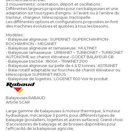
3 mouvements : orientation, déport et oscillations ;
Différentes largeurs proposées pour ces balayeuses et une
adaptation sur tous types d’engins : à l’avant ou à l’arrière du
tracteur, chargeur, télescopique, tractopelle…
Les différentes options et configurations proposées en font
des machines évolutives et ajustées à tous les besoins.
Modèles :
- Balayeuse aligneuse : SUPERNET -SUPERCHAMPION-
ROCHAMPION – MEGANET
- Balayeuse aligneuse et ramasseuse : MULTINET
- Balayeuse ramasseuse : URBANET – TURBONET – TURBONET
AUTONOME sur chariot élévateur -GODET BALAYEUR GB
- Balayeuse tractée : 1800A – TRAKNET 2100
- Balayeuse aligneuse sur pelle de 4 à 12 tonnes : ASTRANET
- Balai rotatif adaptable sur fourches de chariot élévateur ou
télescopique SUPERNET INDUS
- Balayeuse de logettes : LOGENET 1100
Voir le produit
Balayeuses RABAUD
Article SCAR
Large gamme de balayeuses à moteur thermique, à moteur
hydraulique, mécanique 3 points, pour différents types de
balayage (poulaillers, logettes et autres surfaces). Grand choix
d’accessoires de balayage et de brosses disponibles pour
l’efficacité de la balayeuse agricole.