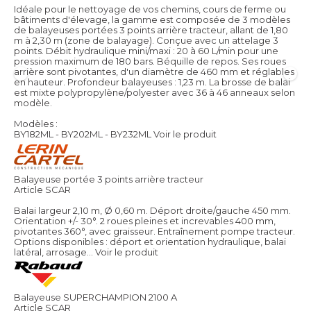
Idéale pour le nettoyage de vos chemins, cours de ferme ou
bâtiments d'élevage, la gamme est composée de 3 modèles
de balayeuses portées 3 points arrière tracteur, allant de 1,80
m à 2,30 m (zone de balayage). Conçue avec un attelage 3
points. Débit hydraulique mini/maxi : 20 à 60 L/min pour une
pression maximum de 180 bars. Béquille de repos. Ses roues
arrière sont pivotantes, d'un diamètre de 460 mm et réglables
en hauteur. Profondeur balayeuses : 1,23 m. La brosse de balai
est mixte polypropylène/polyester avec 36 à 46 anneaux selon
modèle.
Modèles :
BY182ML - BY202ML - BY232ML
Voir le produit
Balayeuse portée 3 points arrière tracteur
Article SCAR
Balai largeur 2,10 m, Ø 0,60 m. Déport droite/gauche 450 mm.
Orientation +/- 30°. 2 roues pleines et increvables 400 mm,
pivotantes 360°, avec graisseur. Entraînement pompe tracteur.
Options disponibles : déport et orientation hydraulique, balai
latéral, arrosage...
Voir le produit
Balayeuse SUPERCHAMPION 2100 A
Article SCAR