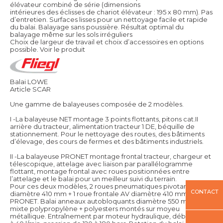
élévateur combiné de série (dimensions
intérieures des éclisses de chariot élévateur : 195 x 80 mm). Pas
d’entretien. Surfaces lisses pour un nettoyage facile et rapide
du balai. Balayage sans poussière. Résultat optimal du
balayage même sur les sols irréguliers
Choix de largeur de travail et choix d’accessoires en options
possible.
Voir le produit
Balai LOWE
Article SCAR
Une gamme de balayeuses composée de 2 modèles.
I -La balayeuse NET montage 3 points flottants, pitons cat.II
arrière du tracteur, alimentation tracteur 1 DE, béquille de
stationnement. Pour le nettoyage des routes, des bâtiments
d’élevage, des cours de fermes et des bâtiments industriels.
II -La balayeuse PRONET montage frontal tracteur, chargeur et
télescopique, attelage avec liaison par parallélogramme
flottant, montage frontal avec roues positionnées entre
l’attelage et le balai pour un meilleur suivi du terrain.
Pour ces deux modèles, 2 roues pneumatiques pivotantes
CONTACT
diamètre 410 mm + 1 roue frontale AV diamètre 410 mm sur
PRONET. Balai anneaux autobloquants diamètre 550 mm
mixte polypropylène + polyesters montés sur moyeu
métallique. Entraînement par moteur hydraulique, débit de 20