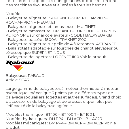
Les différentes options et configurations proposées en font
des machines évolutives et ajustées à tous les besoins.
Modèles :
- Balayeuse aligneuse : SUPERNET -SUPERCHAMPION-
ROCHAMPION – MEGANET
- Balayeuse aligneuse et ramasseuse : MULTINET
- Balayeuse ramasseuse : URBANET – TURBONET – TURBONET
AUTONOME sur chariot élévateur -GODET BALAYEUR GB
- Balayeuse tractée : 1800A – TRAKNET 2100
- Balayeuse aligneuse sur pelle de 4 à 12 tonnes : ASTRANET
- Balai rotatif adaptable sur fourches de chariot élévateur ou
télescopique SUPERNET INDUS
- Balayeuse de logettes : LOGENET 1100
Voir le produit
Balayeuses RABAUD
Article SCAR
Large gamme de balayeuses à moteur thermique, à moteur
hydraulique, mécanique 3 points, pour différents types de
balayage (poulaillers, logettes et autres surfaces). Grand choix
d’accessoires de balayage et de brosses disponibles pour
l’efficacité de la balayeuse agricole.
Modèles thermique : BT 100 – BT 100 T – BT 100 L
Modèles hydrauliques : BH PP4 – BH ACP – BH AC2R
Modèles mécaniques : BM PP4 – BM ACP – BM AC2R
Voir le
produit