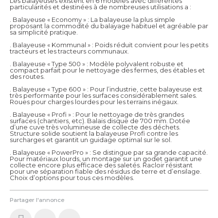
Les balayeuses existent en 6 modèles avec différentes
particularités et destinées à de nombreuses utilisations a :
. Balayeuse « Economy » : La balayeuse la plus simple
proposant la commodité du balayage habituel et agréable par
sa simplicité pratique.
. Balayeuse « Kommunal » : Poids réduit convient pour les petits
tracteurs et les tracteurs communaux.
. Balayeuse « Type 500 » : Modèle polyvalent robuste et
compact parfait pour le nettoyage des fermes, des étables et
des routes.
. Balayeuse « Type 600 » : Pour l’industrie, cette balayeuse est
très performante pour les surfaces considérablement sales.
Roues pour charges lourdes pour les terrains inégaux.
. Balayeuse « Profi » : Pour le nettoyage de très grandes
surfaces (chantiers, etc). Balais disque de 700 mm. Dotée
d’une cuve très volumineuse de collecte des déchets.
Structure solide soutient la balayeuse Profi contre les
surcharges et garantit un guidage optimal sur le sol.
. Balayeuse « PowerPro » : Se distingue par sa grande capacité.
Pour matériaux lourds, un montage sur un godet garantit une
collecte encore plus efficace des saletés. Racloir résistant
pour une séparation fiable des résidus de terre et d’ensilage.
Choix d’options pour tous ces modèles.
Partager l'annonce