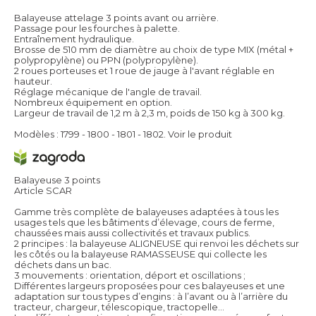
Balayeuse attelage 3 points avant ou arrière.
Passage pour les fourches à palette.
Entraînement hydraulique.
Brosse de 510 mm de diamètre au choix de type MIX (métal +
polypropylène) ou PPN (polypropylène).
2 roues porteuses et 1 roue de jauge à l'avant réglable en
hauteur.
Réglage mécanique de l'angle de travail.
Nombreux équipement en option.
Largeur de travail de 1,2 m à 2,3 m, poids de 150 kg à 300 kg.
Modèles : 1799 - 1800 - 1801 - 1802.
Voir le produit
Balayeuse 3 points
Article SCAR
Gamme très complète de balayeuses adaptées à tous les
usages tels que les bâtiments d’élevage, cours de ferme,
chaussées mais aussi collectivités et travaux publics.
2 principes : la balayeuse ALIGNEUSE qui renvoi les déchets sur
les côtés ou la balayeuse RAMASSEUSE qui collecte les
déchets dans un bac.
3 mouvements : orientation, déport et oscillations ;
Différentes largeurs proposées pour ces balayeuses et une
adaptation sur tous types d’engins : à l’avant ou à l’arrière du
tracteur, chargeur, télescopique, tractopelle…