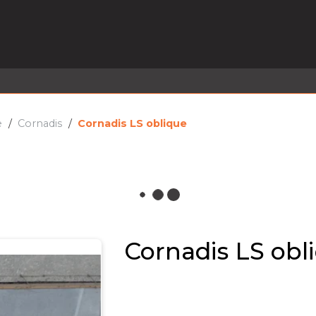
EL EN STOCK
ACTIVITÉS
SERVICES
PRISE
MARQUES
ACTUALITÉS
RECRUTEMENT
e
Cornadis
Cornadis LS oblique
Cornadis LS obl