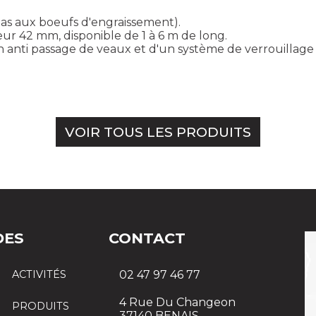
pas aux boeufs d'engraissement).
ur 42 mm, disponible de 1 à 6 m de long.
n anti passage de veaux et d'un système de verrouillage i
VOIR TOUS LES PRODUITS
DES
CONTACT
ACTIVITÉS
02 47 97 46 77
4 Rue Du Changeon
PRODUITS
37140 BENAIS