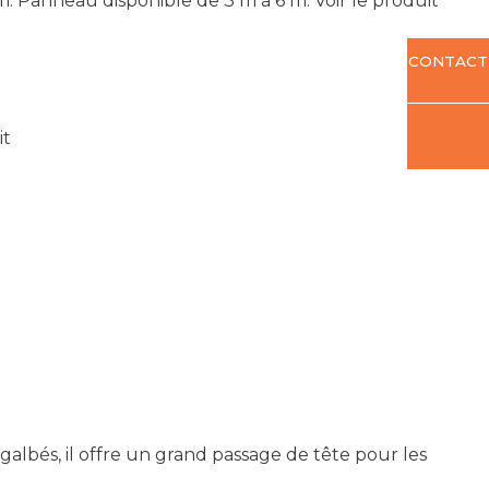
mm. Panneau disponible de 3 m à 6 m.
Voir le produit
CONTACT
it
e galbés, il offre un grand passage de tête pour les