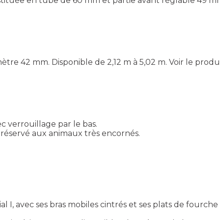
onstituée en tube de 60 mm et partie avant réglable 49 
ètre 42 mm. Disponible de 2,12 m à 5,02 m.
Voir le produ
verrouillage par le bas.
t réservé aux animaux très encornés.
al I, avec ses bras mobiles cintrés et ses plats de fourch