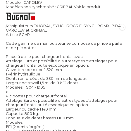
Modèle : CAROLEV
Modèles non synchronisé : GRIFBAL
Voir le produit
Manipulateurs DUOBAL, SYNCHROGRIF, SYNCHROMX, BIBAL,
CAROLEV et GRIFBAL
Article SCAR
Cette gamme de manipulateur se compose de pince à paille
et de pic bottes.
Pince à paille pour chargeur frontal avec :
Attelage Euro et possibilité d'autres types d'attelages pour
chargeur frontal ou télescopique en option.
Ouverture de pince 1 320 mm.
1 vérin hydraulique.
Dents renforcées de 330 mm de longueur.
Largeur de travail 1,5 m, de 8 à 12 dents.
Modèles : 1904 - 1905
et
Pic bottes pour chargeur frontal :
Attelage Euro et possibilité d'autres types d'attelages pour
chargeur frontal ou télescopique en option.
Largeur du cadre 1 140 mm.
Capacité 800 kg.
Longueur de dents basses 1 100 mm.
Modèles :
1911 (2 dents forgées)
1912 (3+1 dents forgées)
Voir le produit