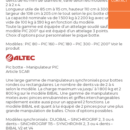
dents de 40 mm de diamètre, varie selon les modèles et va de
CONTACT
2 à 2 x 4.
Longueur utile de 85 cm à 115 cm, hauteur 110 cm à 300 cm et
largeur de 108 cm à 205 cm le tout selon le pic botte choisi.
La capacité nominale va de 1 500 kg à 2 200 kg avec un poids à
vide de 100 kg à 590 kg en fonction du modèle.
Toute la gamme est équipée d’un attelage soudé sauf le
modèle PIC 200² qui est équipé d’un attelage 3 points.
Choix d’options pour personnaliser le pique botte.
Modèles : PIC 80 – PIC 160 – PIC 180 – PIC 300 - PIC 200²
Voir le
produit
Pic botte - Manipulateur PIC
Article SCAR
Une large gamme de manipulateurs synchronisés pour bottes
rondes ou rectangulaires. Le nombre de dents va de 2 à 4
selon le modèle. La charge maximum va jusqu’ à 1 800 kg et 2
800 kg sur le modèle BIBAL. Une gamme de manipulateurs
mixtes avec pinces enrubannées et griffes interchangeables
rapidement existe aussi pour un appareil 2 fonctions. Le
modèle BIBAL est quant à lui équipé de 2 pinces pour une plus
grande manipulation de balles. Choix d’options possibles.
Modèles synchronisés : DUOBAL – SINCHROGRIF 2, 3 ou 4
dents – SINCHROGRIF 115 – SYNCHROMX 2, 3 ou 4 dents –
BIBAL V2 et V4