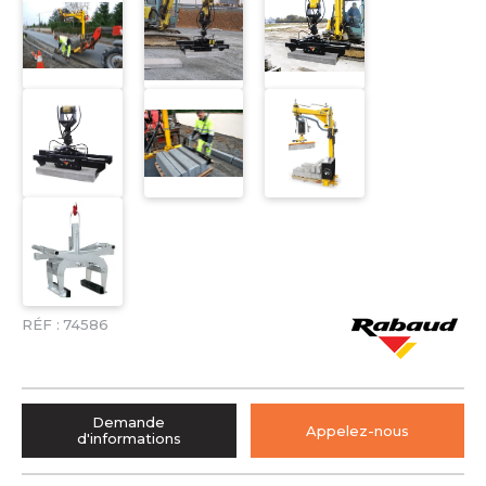
RÉF :
74586
Demande
Appelez-nous
d'informations