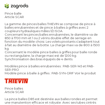
Pince balle
Article SCAR
La gamme de pinces balles THIEVIN se compose de pince à
balles enrubannées et de pince à balles à griffes avec 2
coupleurs hydrauliques mâles 1/2 ISOA.
Concernant les pinces balles enrubannées, le diamètre va de
850 à 1700 mm et 1 ou 2 vérins double effet de serrage en
fonction du modèle choisi. Les volets pivotants s’adaptent tout
à fait au diamètre de la botte. La charge maxi va de 800 à 1500
kg.
Concernant le modèle pince balles à griffes pour balle ronde
ou rectangulaire, la charge maxi est de 1200 kg.
Synchronisation des bras équipés de 4 dents.
Modèles pince à balles enrubannées : PAB-SER-145 et PAB-
SER-PRO
Modèle pince à balle à griffes : PAB-SYN-GRIF
Voir le produit
Pince balles
Article SCAR
La pince balles D85 est destinée aux balles rondes et permet
une manutention efficace et robuste. Avec ses tubes cintrés