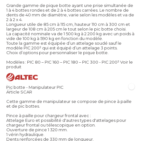
Grande gamme de pique botte ayant une prise simultanée de
1 à 4 bottes rondes et de 2 à 4 bottes carrées. Le nombre de
dents de 40 mm de diamètre, varie selon les modèles et va de
2 à 2 x 4.
Longueur utile de 85 cm à 115 cm, hauteur 110 cm à 300 cm et
largeur de 108 cm à 205 cm le tout selon le pic botte choisi.
La capacité nominale va de 1 500 kg à 2 200 kg avec un poids à
vide de 100 kg à 590 kg en fonction du modèle.
Toute la gamme est équipée d’un attelage soudé sauf le
modèle PIC 200² qui est équipé d’un attelage 3 points.
Choix d’options pour personnaliser le pique botte.
Modèles : PIC 80 – PIC 160 – PIC 180 – PIC 300 - PIC 200²
Voir le
produit
Pic botte - Manipulateur PIC
Article SCAR
Cette gamme de manipulateur se compose de pince à paille
et de pic bottes.
Pince à paille pour chargeur frontal avec :
Attelage Euro et possibilité d'autres types d'attelages pour
chargeur frontal ou télescopique en option.
Ouverture de pince 1 320 mm.
1 vérin hydraulique.
Dents renforcées de 330 mm de longueur.