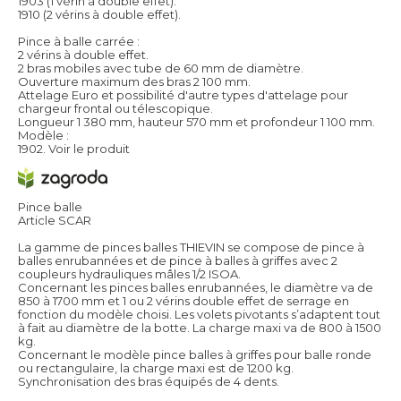
1903 (1 vérin à double effet).
1910 (2 vérins à double effet).
Pince à balle carrée :
2 vérins à double effet.
2 bras mobiles avec tube de 60 mm de diamètre.
Ouverture maximum des bras 2 100 mm.
Attelage Euro et possibilité d'autre types d'attelage pour
chargeur frontal ou télescopique.
Longueur 1 380 mm, hauteur 570 mm et profondeur 1 100 mm.
Modèle :
1902.
Voir le produit
Pince balle
Article SCAR
La gamme de pinces balles THIEVIN se compose de pince à
balles enrubannées et de pince à balles à griffes avec 2
coupleurs hydrauliques mâles 1/2 ISOA.
Concernant les pinces balles enrubannées, le diamètre va de
850 à 1700 mm et 1 ou 2 vérins double effet de serrage en
fonction du modèle choisi. Les volets pivotants s’adaptent tout
à fait au diamètre de la botte. La charge maxi va de 800 à 1500
kg.
Concernant le modèle pince balles à griffes pour balle ronde
ou rectangulaire, la charge maxi est de 1200 kg.
Synchronisation des bras équipés de 4 dents.