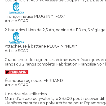
Coupe 10 cm. 450 W. Vitesse de coupe 11 m/s. 2 batteri
Tronçonneuse PLUG IN "TFOX"
Article SCAR
2 batteries Li-ion de 2,5 Ah, bobine de 110 m, 6 réglag
Attacheuse à batterie PLUG-IN "NEXI"
Article SCAR
Grand choix de rogneuses-écimeuses mécaniques en 3 po
rangs ou 2 rangs complets. Fabrication Française
Voir 
Écimeuse rogneuse FERRAND
Article SCAR
Une double utilisation :
Muni d’un axe polyvalent, le SB300 peut recevoir dif
- lanières crantées en polyuréthane pour l’épamprage