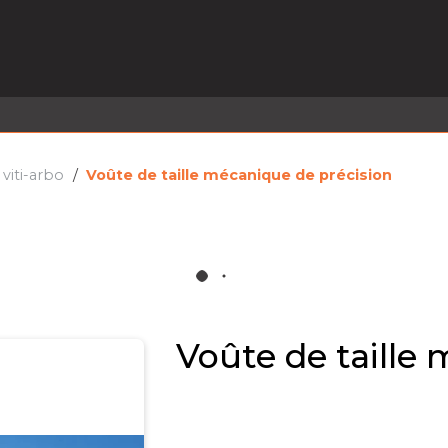
EL EN STOCK
ACTIVITÉS
SERVICES
PRISE
MARQUES
ACTUALITÉS
RECRUTEMENT
e viti-arbo
Voûte de taille mécanique de précision
Voûte de taille