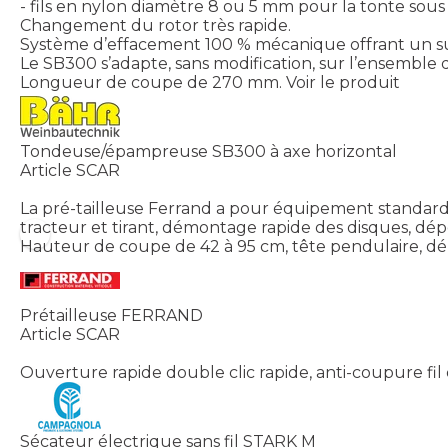
- fils en nylon diamètre 8 ou 5 mm pour la tonte sous
Changement du rotor très rapide.
Système d’effacement 100 % mécanique offrant un sui
Le SB300 s’adapte, sans modification, sur l’ensemble 
Longueur de coupe de 270 mm.
Voir le produit
Tondeuse/épampreuse SB300 à axe horizontal
Article SCAR
La pré-tailleuse Ferrand a pour équipement standard 
tracteur et tirant, démontage rapide des disques, dép
Hauteur de coupe de 42 à 95 cm, tête pendulaire, dém
Prétailleuse FERRAND
Article SCAR
Ouverture rapide double clic rapide, anti-coupure fil d
Sécateur électrique sans fil STARK M