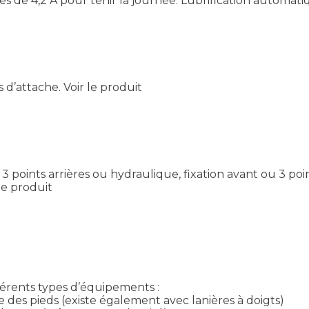
es de 4,2 A pour tenir la journée. Lubrification automati
es d’attache.
Voir le produit
ints arrières ou hydraulique, fixation avant ou 3 point
le produit
férents types d’équipements :
 des pieds (existe également avec lanières à doigts)