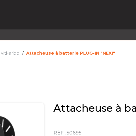
EL EN STOCK
ACTIVITÉS
SERVICES
PRISE
MARQUES
ACTUALITÉS
RECRUTEMENT
e viti-arbo
Attacheuse à batterie PLUG-IN "NEXI"
Attacheuse à ba
RÉF :
50695