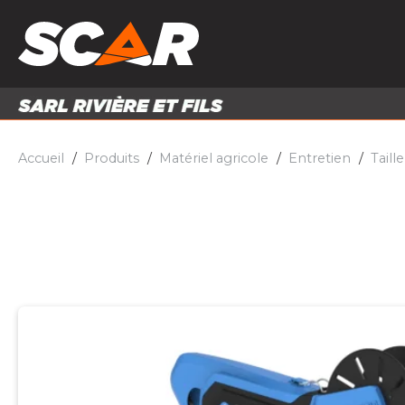
PRODUITS
MATÉRI
MATÉRIEL AGRICOLE
ENTRE
PIÈCES ET ACCESSOIRES
Accueil
Produits
Matériel agricole
Entretien
Taill