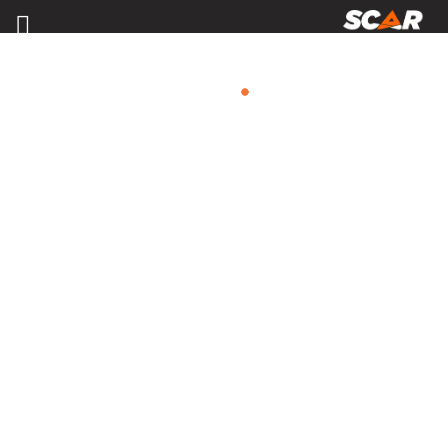
LAME À NEIGE, SALEUSE
Consulter nos catalogues
FILTRER PAR
Nos promotions
Matériel agricole
Tous
Travail du sol