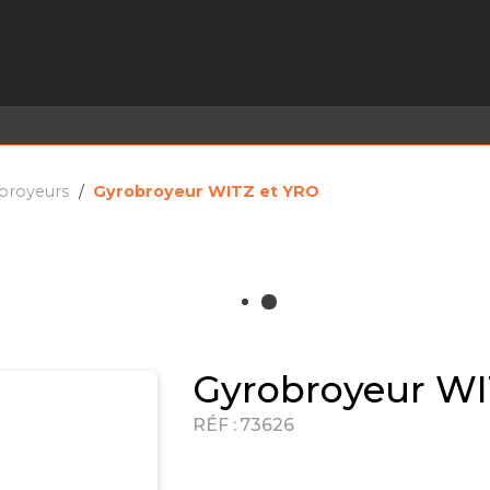
EL EN STOCK
ACTIVITÉS
SERVICES
PRISE
MARQUES
ACTUALITÉS
RECRUTEMENT
broyeurs
Gyrobroyeur WITZ et YRO
Gyrobroyeur WI
RÉF :
73626