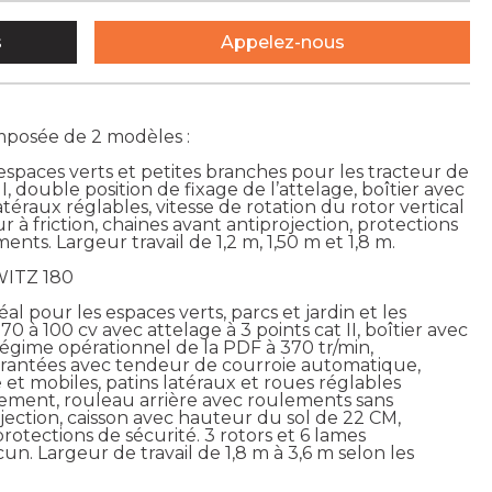
s
Appelez-nous
posée de 2 modèles :
spaces verts et petites branches pour les tracteur de
II, double position de fixage de l’attelage, boîtier avec
atéraux réglables, vitesse de rotation du rotor vertical
r à friction, chaines avant antiprojection, protections
ents. Largeur travail de 1,2 m, 1,50 m et 1,8 m.
WITZ 180
 pour les espaces verts, parcs et jardin et les
70 à 100 cv avec attelage à 3 points cat II, boîtier avec
régime opérationnel de la PDF à 370 tr/min,
 crantées avec tendeur de courroie automatique,
 et mobiles, patins latéraux et roues réglables
rement, rouleau arrière avec roulements sans
jection, caisson avec hauteur du sol de 22 CM,
otections de sécurité. 3 rotors et 6 lames
. Largeur de travail de 1,8 m à 3,6 m selon les