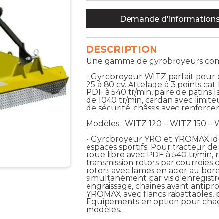
Demande d'information
DESCRIPTION
Une gamme de gyrobroyeurs com
- Gyrobroyeur WITZ parfait pour e
25 à 80 cv. Attelage à 3 points cat 
PDF à 540 tr/min, paire de patins l
de 1040 tr/min, cardan avec limiteu
de sécurité, châssis avec renforcem
Modèles : WITZ 120 – WITZ 150 – 
- Gyrobroyeur YRO et YROMAX idéal
espaces sportifs. Pour tracteur de 
roue libre avec PDF à 540 tr/min, 
transmission rotors par courroies
rotors avec lames en acier au bore
simultanément par vis d'enregist
engraissage, chaines avant antipro
YROMAX avec flancs rabattables, pr
Equipements en option pour chacun
modèles.