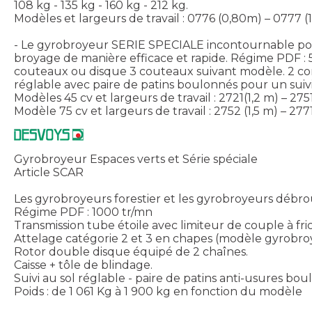
108 kg - 135 kg - 160 kg - 212 kg.
Modèles et largeurs de travail : 0776 (0,80m) – 0777 (1
- Le gyrobroyeur SERIE SPECIALE incontournable pour 
broyage de manière efficace et rapide. Régime PDF : 5
couteaux ou disque 3 couteaux suivant modèle. 2 contr
réglable avec paire de patins boulonnés pour un suivi 
Modèles 45 cv et largeurs de travail : 2721(1,2 m) – 275
Modèle 75 cv et largeurs de travail : 2752 (1,5 m) – 2771
Gyrobroyeur Espaces verts et Série spéciale
Article SCAR
Les gyrobroyeurs forestier et les gyrobroyeurs débrouss
Régime PDF : 1000 tr/mn
Transmission tube étoile avec limiteur de couple à fri
Attelage catégorie 2 et 3 en chapes (modèle gyrobroy
Rotor double disque équipé de 2 chaînes.
Caisse + tôle de blindage.
Suivi au sol réglable - paire de patins anti-usures
Poids : de 1 061 Kg à 1 900 kg en fonction du modèle