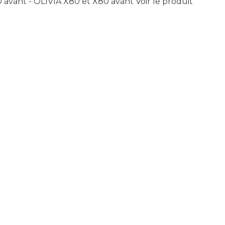
0 avant - OLIVIA X80 et X80 avant
Voir le produit