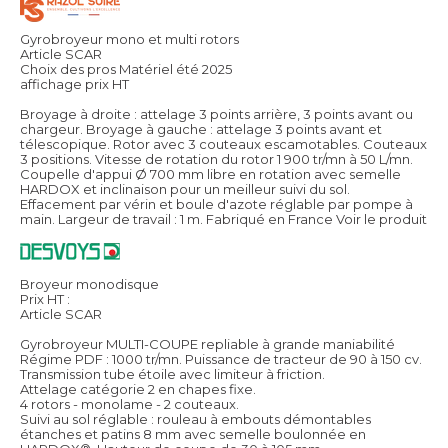
Gyrobroyeur mono et multi rotors
Article SCAR
Choix des pros Matériel été 2025
affichage prix HT
Broyage à droite : attelage 3 points arrière, 3 points avant ou
chargeur. Broyage à gauche : attelage 3 points avant et
télescopique. Rotor avec 3 couteaux escamotables. Couteaux
3 positions. Vitesse de rotation du rotor 1 900 tr/mn à 50 L/mn.
Coupelle d'appui Ø 700 mm libre en rotation avec semelle
HARDOX et inclinaison pour un meilleur suivi du sol.
Effacement par vérin et boule d'azote réglable par pompe à
main. Largeur de travail : 1 m. Fabriqué en France
Voir le produit
Broyeur monodisque
Prix HT :
Article SCAR
Gyrobroyeur MULTI-COUPE repliable à grande maniabilité
Régime PDF : 1000 tr/mn. Puissance de tracteur de 90 à 150 cv.
Transmission tube étoile avec limiteur à friction.
Attelage catégorie 2 en chapes fixe.
4 rotors - monolame - 2 couteaux.
Suivi au sol réglable : rouleau à embouts démontables
étanches et patins 8 mm avec semelle boulonnée en