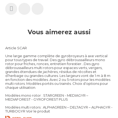
Vous aimerez aussi
Article SCAR
Une large gamme complète de gyrobroyeurs à axe vertical
pour tous types de travail. Des gyro débroussailleurs mono
rotor pour friches, ronces, entretien forestier…Des gyro
débroussailleurs multi rotors pour espaces verts, vergers,
grandes étendues de jachères, résidus de récoltes et
d’herbage ou grandes cultures. Les largeurs vont de 1 m à 8 m
en fonction des modèles. Avec 2 ou 5 rotors pour les modèles
multi rotors. Modèles portés ou trainés. Choix d’options pour
chaque utilisation.
Modèles mono rotor : STARGREEN - MEDIAGYR –
MEDIAFOREST - GYROFOREST PLUS
Modèles multi rotors : ALPHAGREEN – DELTAGYR – ALPHAGYR -
TURBOGYR
Voir le produit