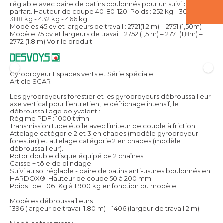
réglable avec paire de patins boulonnés pour un suivi du sol
parfait. Hauteur de coupe 40-80-120. Poids : 252 kg - 308 kg -
388 kg - 432 kg - 466 kg.
Modèles 45 cv et largeurs de travail : 2721(1,2 m) – 2751 (1,50m)
Modèle 75 cv et largeurs de travail : 2752 (1,5 m) – 2771 (1,8m) –
2772 (1,8 m)
Voir le produit
Gyrobroyeur Espaces verts et Série spéciale
Article SCAR
Les gyrobroyeurs forestier et les gyrobroyeurs débroussailleur
axe vertical pour l’entretien, le défrichage intensif, le
débroussaillage polyvalent :
Régime PDF : 1000 tr/mn
Transmission tube étoile avec limiteur de couple à friction
Attelage catégorie 2 et 3 en chapes (modèle gyrobroyeur
forestier) et attelage catégorie 2 en chapes (modèle
débroussailleur).
Rotor double disque équipé de 2 chaînes.
Caisse + tôle de blindage.
Suivi au sol réglable - paire de patins anti-usures boulonnés en
HARDOX®. Hauteur de coupe 50 à 200 mm.
Poids : de 1 061 Kg à 1 900 kg en fonction du modèle
Modèles débroussailleurs :
1396 (largeur de travail 1,80 m) – 1406 (largeur de travail 2 m)
Modèles forestiers :