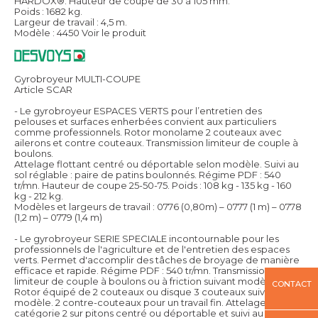
HARDOX®. Hauteur de coupe de 30 à 105 mm.
Poids : 1682 kg.
Largeur de travail : 4,5 m.
Modèle : 4450
Voir le produit
Gyrobroyeur MULTI-COUPE
Article SCAR
- Le gyrobroyeur ESPACES VERTS pour l’entretien des
pelouses et surfaces enherbées convient aux particuliers
comme professionnels. Rotor monolame 2 couteaux avec
ailerons et contre couteaux. Transmission limiteur de couple à
boulons.
Attelage flottant centré ou déportable selon modèle. Suivi au
sol réglable : paire de patins boulonnés. Régime PDF : 540
tr/mn. Hauteur de coupe 25-50-75. Poids : 108 kg - 135 kg - 160
kg - 212 kg.
Modèles et largeurs de travail : 0776 (0,80m) – 0777 (1 m) – 0778
(1,2 m) – 0779 (1,4 m)
- Le gyrobroyeur SERIE SPECIALE incontournable pour les
professionnels de l'agriculture et de l'entretien des espaces
verts. Permet d'accomplir des tâches de broyage de manière
efficace et rapide. Régime PDF : 540 tr/mn. Transmission
limiteur de couple à boulons ou à friction suivant modèle.
CONTACT
Rotor équipé de 2 couteaux ou disque 3 couteaux suivant
modèle. 2 contre-couteaux pour un travail fin. Attelage flottant
catégorie 2 sur pitons centré ou déportable et suivi au sol