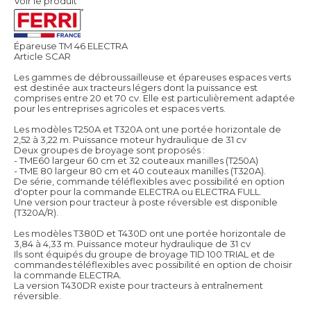
Voir le produit
Épareuse TM 46 ELECTRA
Article SCAR
Les gammes de débroussailleuse et épareuses espaces verts
est destinée aux tracteurs légers dont la puissance est
comprises entre 20 et 70 cv. Elle est particulièrement adaptée
pour les entreprises agricoles et espaces verts.
Les modèles T250A et T320A ont une portée horizontale de
2,52 à 3,22 m. Puissance moteur hydraulique de 31 cv
Deux groupes de broyage sont proposés :
- TME60 largeur 60 cm et 32 couteaux manilles (T250A)
- TME 80 largeur 80 cm et 40 couteaux manilles (T320A).
De série, commande téléflexibles avec possibilité en option
d'opter pour la commande ELECTRA ou ELECTRA FULL.
Une version pour tracteur à poste réversible est disponible
(T320A/R).
Les modèles T380D et T430D ont une portée horizontale de
3,84 à 4,33 m. Puissance moteur hydraulique de 31 cv
Ils sont équipés du groupe de broyage TID 100 TRIAL et de
commandes téléflexibles avec possibilité en option de choisir
la commande ELECTRA.
La version T430DR existe pour tracteurs à entraînement
réversible.