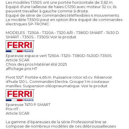
Les modèles T350S ont une portée horizontale de 3,62 m.
Equipé d'une tailleuse de haies CS150 avec moteur 32 cv, ils
peuvent travailler à gauche comme à droite.
Equipé de série de commandes téléflexibles 4 mouvements.
Le modèle T350SI peut en option être équipé de commandes
électriques SP-TRONIC.
MODELES : T250A - T320A - T320 A/R - T380D SMART - T430 D
SMART - T350S - T350SI
Voir le produit
Epareuse espace vert T250A -T320- T380D-T430D-T350S
Article SCAR
Choix des pros Matériel été 2025
affichage prix HT
Pivot 102°. Portée 4,65 m. Puissance rotor 45 cv. Réservoir
d'huile 120 L. Commandes Electra. Groupe 1 m couteaux
manilles. Suspension oléopneumatique.
Voir le produit
Epareuse T470 P SMART
Prix HT :
Article SCAR
La gamme d’épareuses de la série Professional line se
compose de nombreux modèles de ces débroussailleuses