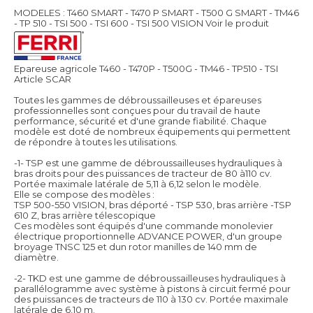
MODELES : T460 SMART - T470 P SMART - T500 G SMART - TM46
- TP 510 - TSI 500 - TSI 600 - TSI 500 VISION
Voir le produit
Epareuse agricole T460 - T470P - T500G - TM46 - TP510 - TSI
Article SCAR
Toutes les gammes de débroussailleuses et épareuses
professionnelles sont conçues pour du travail de haute
performance, sécurité et d'une grande fiabilité. Chaque
modèle est doté de nombreux équipements qui permettent
de répondre à toutes les utilisations.
-1- TSP est une gamme de débroussailleuses hydrauliques à
bras droits pour des puissances de tracteur de 80 à110 cv.
Portée maximale latérale de 5,11 à 6,12 selon le modèle.
Elle se compose des modèles :
TSP 500-550 VISION, bras déporté - TSP 530, bras arrière -TSP
610 Z, bras arrière télescopique
Ces modèles sont équipés d'une commande monolevier
électrique proportionnelle ADVANCE POWER, d'un groupe
broyage TNSC 125 et dun rotor manilles de 140 mm de
diamètre.
-2- TKD est une gamme de débroussailleuses hydrauliques à
parallélogramme avec système à pistons à circuit fermé pour
des puissances de tracteurs de 110 à 130 cv. Portée maximale
latérale de 6,10 m.