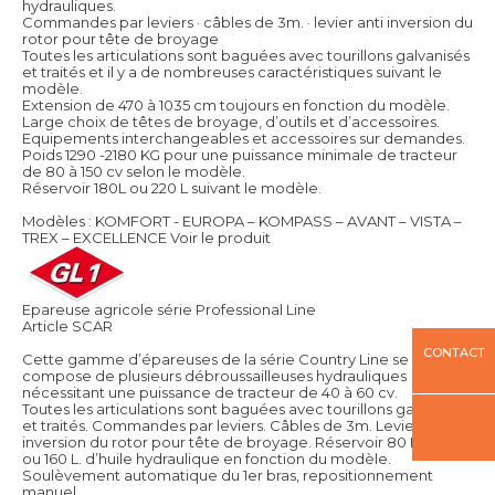
hydrauliques.
Commandes par leviers · câbles de 3m. · levier anti inversion du
rotor pour tête de broyage
Toutes les articulations sont baguées avec tourillons galvanisés
et traités et il y a de nombreuses caractéristiques suivant le
modèle.
Extension de 470 à 1035 cm toujours en fonction du modèle.
Large choix de têtes de broyage, d’outils et d’accessoires.
Equipements interchangeables et accessoires sur demandes.
Poids 1290 -2180 KG pour une puissance minimale de tracteur
de 80 à 150 cv selon le modèle.
Réservoir 180L ou 220 L suivant le modèle.
Modèles : KOMFORT - EUROPA – KOMPASS – AVANT – VISTA –
TREX – EXCELLENCE
Voir le produit
Epareuse agricole série Professional Line
Article SCAR
CONTACT
Cette gamme d’épareuses de la série Country Line se
compose de plusieurs débroussailleuses hydrauliques
nécessitant une puissance de tracteur de 40 à 60 cv.
Toutes les articulations sont baguées avec tourillons galvanisés
et traités. Commandes par leviers. Câbles de 3m. Levier anti
inversion du rotor pour tête de broyage. Réservoir 80 L, 120 L
ou 160 L. d’huile hydraulique en fonction du modèle.
Soulèvement automatique du 1er bras, repositionnement
manuel.