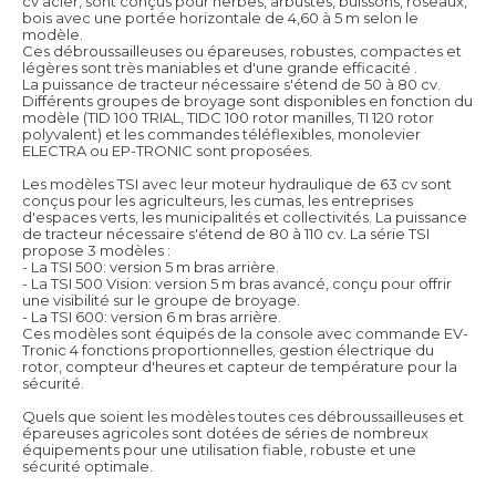
cv acier, sont conçus pour herbes, arbustes, buissons, roseaux,
bois avec une portée horizontale de 4,60 à 5 m selon le
modèle.
Ces débroussailleuses ou épareuses, robustes, compactes et
légères sont très maniables et d'une grande efficacité .
La puissance de tracteur nécessaire s'étend de 50 à 80 cv.
Différents groupes de broyage sont disponibles en fonction du
modèle (TID 100 TRIAL, TIDC 100 rotor manilles, TI 120 rotor
polyvalent) et les commandes téléflexibles, monolevier
ELECTRA ou EP-TRONIC sont proposées.
Les modèles TSI avec leur moteur hydraulique de 63 cv sont
conçus pour les agriculteurs, les cumas, les entreprises
d'espaces verts, les municipalités et collectivités. La puissance
de tracteur nécessaire s'étend de 80 à 110 cv. La série TSI
propose 3 modèles :
- La TSI 500: version 5 m bras arrière.
- La TSI 500 Vision: version 5 m bras avancé, conçu pour offrir
une visibilité sur le groupe de broyage.
- La TSI 600: version 6 m bras arrière.
Ces modèles sont équipés de la console avec commande EV-
Tronic 4 fonctions proportionnelles, gestion électrique du
rotor, compteur d'heures et capteur de température pour la
sécurité.
Quels que soient les modèles toutes ces débroussailleuses et
épareuses agricoles sont dotées de séries de nombreux
équipements pour une utilisation fiable, robuste et une
sécurité optimale.