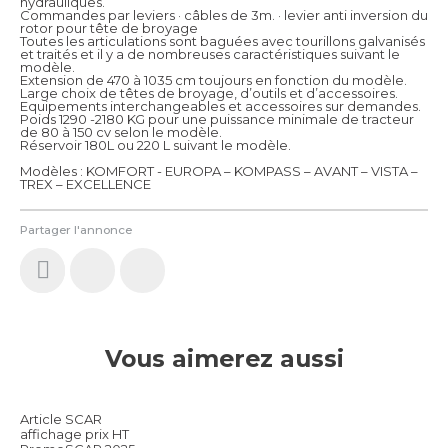
hydrauliques.
Commandes par leviers · câbles de 3m. · levier anti inversion du
rotor pour tête de broyage
Toutes les articulations sont baguées avec tourillons galvanisés
et traités et il y a de nombreuses caractéristiques suivant le
modèle.
Extension de 470 à 1035 cm toujours en fonction du modèle.
Large choix de têtes de broyage, d’outils et d’accessoires.
Equipements interchangeables et accessoires sur demandes.
Poids 1290 -2180 KG pour une puissance minimale de tracteur
de 80 à 150 cv selon le modèle.
Réservoir 180L ou 220 L suivant le modèle.
Modèles : KOMFORT - EUROPA – KOMPASS – AVANT – VISTA –
TREX – EXCELLENCE
Partager l'annonce
Vous aimerez aussi
Article SCAR
affichage prix HT