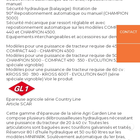
manuel.
Sécurité hydraulique (balayage)· Rotation de
90°·Repositionnement automatique ou manuel (CHAMPION
5000)
Sécurité mécanique par ressort réglable et avec
repositionnement automatique sur les modèles COMPACT
440 et CHAMPION 4500.
CONTACT
Equipements interchangeables et accessoires sur demandes.
Modèles pour une puissance de tracteur requise de 45 cv :
COMPACT 440 - CHAMPION 4500
Modèles pour une puissance de tracteur requise de 50 cv :
CHAMPION 5000 - COMPACT 490 · 550 - EVOLUTION 530 (série
spéciale vignoble)
Modèles pour une puissance de tracteur requise de 60 cv :
KROSS 510 · 590 - KROSS 600T - EVOLUTION 640T (série
spéciale vignoble)
Voir le produit
Epareuse agricole série Country Line
Article SCAR
Cette gamme d'épareuse de la série Agri Garden Line se
compose plusieurs débroussailleuses hydrauliques nécessitant
une puissance du tracteur de 20 à 40 cv. Toutes les
articulations sont baguées avec tourillons galvanisés et traités.
Réservoir 80 l d’huile hydraulique et 50 ou 60 litres sur les
modèles MINIPARK. Soulèvement automatique du 1er bras,