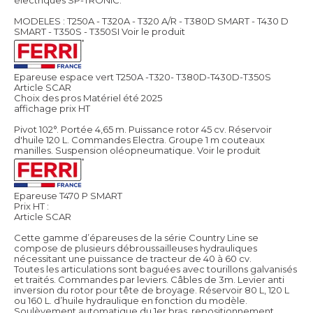
MODELES : T250A - T320A - T320 A/R - T380D SMART - T430 D
SMART - T350S - T350SI
Voir le produit
Epareuse espace vert T250A -T320- T380D-T430D-T350S
Article SCAR
Choix des pros Matériel été 2025
affichage prix HT
Pivot 102°. Portée 4,65 m. Puissance rotor 45 cv. Réservoir
d'huile 120 L. Commandes Electra. Groupe 1 m couteaux
manilles. Suspension oléopneumatique.
Voir le produit
Epareuse T470 P SMART
Prix HT :
Article SCAR
Cette gamme d’épareuses de la série Country Line se
compose de plusieurs débroussailleuses hydrauliques
nécessitant une puissance de tracteur de 40 à 60 cv.
Toutes les articulations sont baguées avec tourillons galvanisés
et traités. Commandes par leviers. Câbles de 3m. Levier anti
inversion du rotor pour tête de broyage. Réservoir 80 L, 120 L
ou 160 L. d’huile hydraulique en fonction du modèle.
Soulèvement automatique du 1er bras, repositionnement