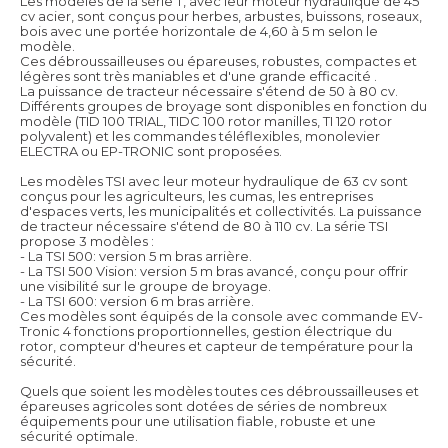
Les modèles de la série T, avec leur moteur hydraulique de 45
cv acier, sont conçus pour herbes, arbustes, buissons, roseaux,
bois avec une portée horizontale de 4,60 à 5 m selon le
modèle.
Ces débroussailleuses ou épareuses, robustes, compactes et
légères sont très maniables et d'une grande efficacité .
La puissance de tracteur nécessaire s'étend de 50 à 80 cv.
Différents groupes de broyage sont disponibles en fonction du
modèle (TID 100 TRIAL, TIDC 100 rotor manilles, TI 120 rotor
polyvalent) et les commandes téléflexibles, monolevier
ELECTRA ou EP-TRONIC sont proposées.
Les modèles TSI avec leur moteur hydraulique de 63 cv sont
conçus pour les agriculteurs, les cumas, les entreprises
d'espaces verts, les municipalités et collectivités. La puissance
de tracteur nécessaire s'étend de 80 à 110 cv. La série TSI
propose 3 modèles :
- La TSI 500: version 5 m bras arrière.
- La TSI 500 Vision: version 5 m bras avancé, conçu pour offrir
une visibilité sur le groupe de broyage.
- La TSI 600: version 6 m bras arrière.
Ces modèles sont équipés de la console avec commande EV-
Tronic 4 fonctions proportionnelles, gestion électrique du
rotor, compteur d'heures et capteur de température pour la
sécurité.
Quels que soient les modèles toutes ces débroussailleuses et
épareuses agricoles sont dotées de séries de nombreux
équipements pour une utilisation fiable, robuste et une
sécurité optimale.