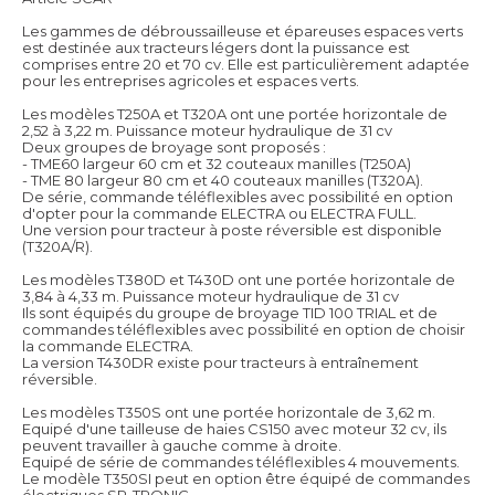
Les gammes de débroussailleuse et épareuses espaces verts
est destinée aux tracteurs légers dont la puissance est
comprises entre 20 et 70 cv. Elle est particulièrement adaptée
pour les entreprises agricoles et espaces verts.
Les modèles T250A et T320A ont une portée horizontale de
2,52 à 3,22 m. Puissance moteur hydraulique de 31 cv
Deux groupes de broyage sont proposés :
- TME60 largeur 60 cm et 32 couteaux manilles (T250A)
- TME 80 largeur 80 cm et 40 couteaux manilles (T320A).
De série, commande téléflexibles avec possibilité en option
d'opter pour la commande ELECTRA ou ELECTRA FULL.
Une version pour tracteur à poste réversible est disponible
(T320A/R).
Les modèles T380D et T430D ont une portée horizontale de
3,84 à 4,33 m. Puissance moteur hydraulique de 31 cv
Ils sont équipés du groupe de broyage TID 100 TRIAL et de
commandes téléflexibles avec possibilité en option de choisir
la commande ELECTRA.
La version T430DR existe pour tracteurs à entraînement
réversible.
Les modèles T350S ont une portée horizontale de 3,62 m.
Equipé d'une tailleuse de haies CS150 avec moteur 32 cv, ils
peuvent travailler à gauche comme à droite.
Equipé de série de commandes téléflexibles 4 mouvements.
Le modèle T350SI peut en option être équipé de commandes
électriques SP-TRONIC.