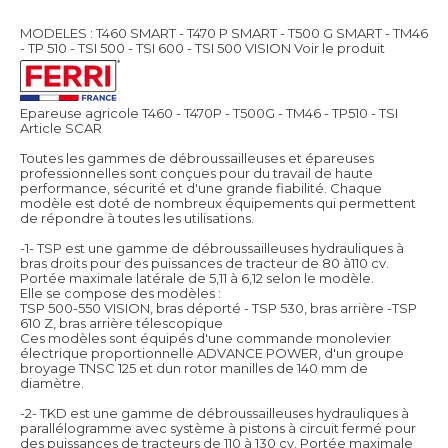
MODELES : T460 SMART - T470 P SMART - T500 G SMART - TM46
- TP 510 - TSI 500 - TSI 600 - TSI 500 VISION
Voir le produit
Epareuse agricole T460 - T470P - T500G - TM46 - TP510 - TSI
Article SCAR
Toutes les gammes de débroussailleuses et épareuses
professionnelles sont conçues pour du travail de haute
performance, sécurité et d'une grande fiabilité. Chaque
modèle est doté de nombreux équipements qui permettent
de répondre à toutes les utilisations.
-1- TSP est une gamme de débroussailleuses hydrauliques à
bras droits pour des puissances de tracteur de 80 à110 cv.
Portée maximale latérale de 5,11 à 6,12 selon le modèle.
Elle se compose des modèles :
TSP 500-550 VISION, bras déporté - TSP 530, bras arrière -TSP
610 Z, bras arrière télescopique
Ces modèles sont équipés d'une commande monolevier
électrique proportionnelle ADVANCE POWER, d'un groupe
broyage TNSC 125 et dun rotor manilles de 140 mm de
diamètre.
-2- TKD est une gamme de débroussailleuses hydrauliques à
parallélogramme avec système à pistons à circuit fermé pour
des puissances de tracteurs de 110 à 130 cv. Portée maximale