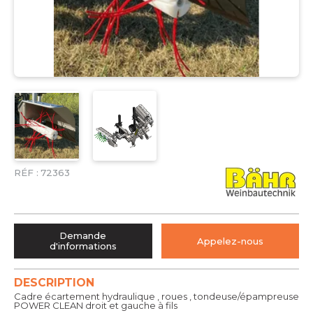
RÉF :
72363
Demande
Appelez-nous
d'informations
DESCRIPTION
Cadre écartement hydraulique , roues , tondeuse/épampreuse
POWER CLEAN droit et gauche à fils