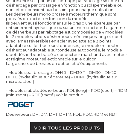
se présente soit par un désherbage par rabotage soit par un
désherbage par brossage en fonction du sol (perméable ou
non) et qui convient aux besoins pour chaque utilisation.
Les désherbeurs mono brosse à moteurs thermique sont
poussés ou tractés en fonction du modèle.
Ils peuvent aussi fonctionner sur le bras d’une épareuse par
entrainement hydraulique ou sur un microtracteur. La gamme
de désherbeurs par rabotage est composées de 4 modèles :
les 2 modèles rabots désherbeurs mécaniques long et court
avec lames réversibles en acier avec attelage 3 points
adaptable sur les tracteurs tondeuses, le modèle mini rabot
désherbeur adaptable sur tondeuse autoportée, le modèle
rabot désherbeur tracté à conducteur marchand avec moteur
et régime moteur sélectionnable sur le guidon.
Large choix de brosses en option et d’équipements.
- Modèles par brossage : DH40 – DM30 T – DM30 – DM20 –
DHT E (hydraulique sur épareuse) – DHMT (hydraulique sur
microtracteur)
- Modèles rabots désherbeurs : RDL (long) – RDC (court) – RDM
(mini rabot) – RDT (tracté)
Voir le produit
Désherbeurs DH, DM, DHT, DHTM, RDL, RDC, RDM et RDT
VOIR TOUS LES PRODUITS