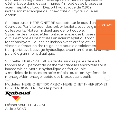
désherbage dans les communes. 4 modèles de brosses en
acier méplat ou toron. Déport hydraulique de 0.90 m,
inclinaison mécanique gauche-droite ou hydraulique en
option.
Sur épareuse : HERBIONET BE s'adapte sur le bras d'une
CONTACT
épareuse. Parfaite pour désherber les ilots, sous les glissières
ou les ponts. Moteur hydraulique de fort couple.
Système de montage/démontage rapide des brosses sans
outils. 4 modèles de brosses en acier méplat ou toron. 4
fonctions hydrauliques : inclinaison avant-arrière et variateur de
vitesse, orientation droite-gauche pour le déploiement
transport/travail, cavage hydraulique avant-arrière de la brosse,
parallélogramme hydraulique.
Sur pelle : HERBIONET PE s'adapte sur des pelles de 4 à 12
tonnes se qui permet de désherber dans les endroits les plus
inaccessibles. Moteur hydraulique de fort couple.
4 modèles de brosses en acier méplat ou toron. Système de
montage/démontage rapide des brosses sans outils.
Modèles : HERBIONET 1100 ARBO - HERBIONET T -HERBIONET
BE - HERBIONET PE.
Voir le produit
Désherbeur - HERBIONET
Article SCAR