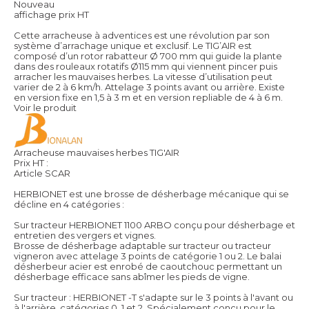
Nouveau
affichage prix HT
Cette arracheuse à adventices est une révolution par son
système d’arrachage unique et exclusif. Le TIG’AIR est
composé d’un rotor rabatteur Ø 700 mm qui guide la plante
dans des rouleaux rotatifs Ø115 mm qui viennent pincer puis
arracher les mauvaises herbes. La vitesse d’utilisation peut
varier de 2 à 6 km/h. Attelage 3 points avant ou arrière. Existe
en version fixe en 1,5 à 3 m et en version repliable de 4 à 6 m.
Voir le produit
Arracheuse mauvaises herbes TIG'AIR
Prix HT :
Article SCAR
HERBIONET est une brosse de désherbage mécanique qui se
décline en 4 catégories :
Sur tracteur HERBIONET 1100 ARBO conçu pour désherbage et
entretien des vergers et vignes.
Brosse de désherbage adaptable sur tracteur ou tracteur
vigneron avec attelage 3 points de catégorie 1 ou 2. Le balai
désherbeur acier est enrobé de caoutchouc permettant un
désherbage efficace sans abîmer les pieds de vigne.
Sur tracteur : HERBIONET -T s'adapte sur le 3 points à l'avant ou
à l'arrière, catégories 0, 1 et 2. Spécialement conçu pour le