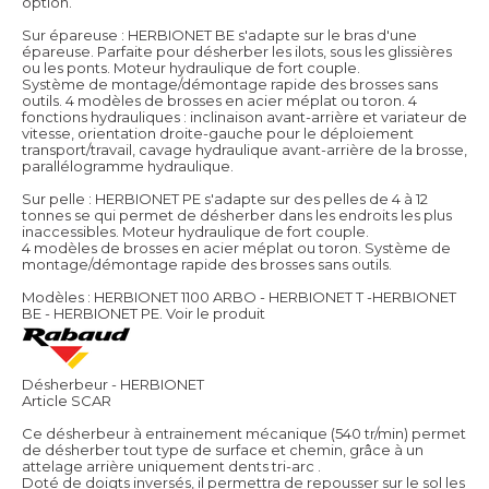
option.
Sur épareuse : HERBIONET BE s'adapte sur le bras d'une
épareuse. Parfaite pour désherber les ilots, sous les glissières
ou les ponts. Moteur hydraulique de fort couple.
Système de montage/démontage rapide des brosses sans
outils. 4 modèles de brosses en acier méplat ou toron. 4
fonctions hydrauliques : inclinaison avant-arrière et variateur de
vitesse, orientation droite-gauche pour le déploiement
transport/travail, cavage hydraulique avant-arrière de la brosse,
parallélogramme hydraulique.
Sur pelle : HERBIONET PE s'adapte sur des pelles de 4 à 12
tonnes se qui permet de désherber dans les endroits les plus
inaccessibles. Moteur hydraulique de fort couple.
4 modèles de brosses en acier méplat ou toron. Système de
montage/démontage rapide des brosses sans outils.
Modèles : HERBIONET 1100 ARBO - HERBIONET T -HERBIONET
BE - HERBIONET PE.
Voir le produit
Désherbeur - HERBIONET
Article SCAR
Ce désherbeur à entrainement mécanique (540 tr/min) permet
de désherber tout type de surface et chemin, grâce à un
attelage arrière uniquement dents tri-arc .
Doté de doigts inversés, il permettra de repousser sur le sol les