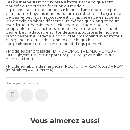
Les désherbeurs mono brosse à moteurs thermique sont
poussés ou tractés en fonction du modèle.
Ils peuvent aussi fonctionner sur le bras d’une épareuse par
entrainement hydraulique ou sur un microtracteur. La gamme
de désherbeurs par rabotage est composées de 4 modèles :
les 2 modèles rabots désherbeurs mécaniques long et court
avec lames réversibles en acier avec attelage 3 points
adaptable sur les tracteurs tondeuses, le modèle mini rabot
désherbeur adaptable sur tondeuse autoportée, le modèle
rabot désherbeur tracté à conducteur marchand avec moteur
et régime moteur sélectionnable sur le guidon.
Large choix de brosses en option et d’équipements.
- Modèles par brossage : DH40 – DM30 T – DM30 – DM20 –
DHT E (hydraulique sur épareuse) – DHMT (hydraulique sur
microtracteur)
- Modèles rabots désherbeurs : RDL (long) – RDC (court) – RDM
(mini rabot) – RDT (tracté)
Partager l'annonce
Vous aimerez aussi