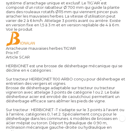
système d’arrachage unique et exclusif. Le TIG’AIR est
composé d’un rotor rabatteur Ø 700 mm qui guide la plante
dans des rouleaux rotatifs Ø115 mm qui viennent pincer puis
arracher les mauvaises herbes. La vitesse d’utilisation peut
varier de 2 à 6 km/h. Attelage 3 points avant ou arrière. Existe
en version fixe en 1,5 à 3 m et en version repliable de 4 à 6 m.
Voir le produit
Arracheuse mauvaises herbes TIG'AIR
Prix HT :
Article SCAR
HERBIONET est une brosse de désherbage mécanique qui se
décline en 4 catégories :
Sur tracteur HERBIONET 1100 ARBO conçu pour désherbage et
entretien des vergers et vignes.
Brosse de désherbage adaptable sur tracteur ou tracteur
vigneron avec attelage 3 points de catégorie 1 ou 2. Le balai
désherbeur acier est enrobé de caoutchouc permettant un
désherbage efficace sans abîmer les pieds de vigne.
Sur tracteur : HERBIONET -T s'adapte sur le 3 points à l'avant ou
à l'arrière, catégories 0, 1 et 2. Spécialement conçu pour le
désherbage dans les communes. 4 modèles de brosses en
acier méplat ou toron. Déport hydraulique de 0.90 m,
inclinaison mécanique gauche-droite ou hydraulique en