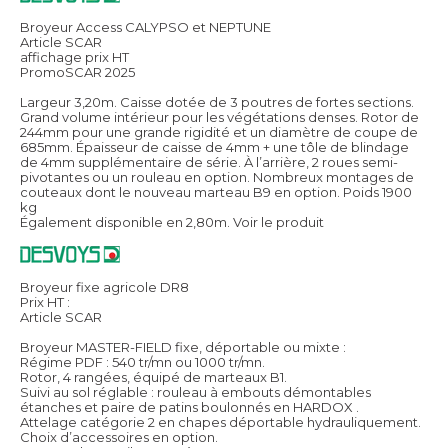
Broyeur Access CALYPSO et NEPTUNE
Article SCAR
affichage prix HT
PromoSCAR 2025
Largeur 3,20m. Caisse dotée de 3 poutres de fortes sections.
Grand volume intérieur pour les végétations denses. Rotor de
244mm pour une grande rigidité et un diamètre de coupe de
685mm. Épaisseur de caisse de 4mm + une tôle de blindage
de 4mm supplémentaire de série. À l’arrière, 2 roues semi-
pivotantes ou un rouleau en option. Nombreux montages de
couteaux dont le nouveau marteau B9 en option. Poids 1900
kg
Également disponible en 2,80m.
Voir le produit
Broyeur fixe agricole DR8
Prix HT :
Article SCAR
Broyeur MASTER-FIELD fixe, déportable ou mixte :
Régime PDF : 540 tr/mn ou 1000 tr/mn.
Rotor, 4 rangées, équipé de marteaux B1.
Suivi au sol réglable : rouleau à embouts démontables
étanches et paire de patins boulonnés en HARDOX .
Attelage catégorie 2 en chapes déportable hydrauliquement.
Choix d’accessoires en option.