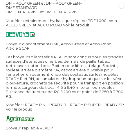
DMF POLY GREEN et DMF POLY GREEN+
DMF STANDARD
DMF ENTREPRISE et DMF+ ENTREPRISE
Modèles entraînement hydraulique régime PDF 1 000 tr/mn :
ACCO GREEN et ACCO ROAD
Voir le produit
Broyeur d'accotement DMF, Acco-Green et Acco-Road.
Article SCAR
Les broyeurs pliants série READY sont conçus pour les grandes
surfaces d’étendues d’herbes, de maïs, de paille, tabac,
betteraves, coton, bois…Boitier roue libre, attelage 3 points,
rouleau arrière diamètre 194, capot arrière ouvrable pour
l’entretien uniquement, choix des couteaux sur les modèles
READY R et RN, accumulateur hydropneumatique sur les vérins
d’ouverture, crochets de sécurité pour le transport en position
fermée. Largeurs de travail 4,6 à 6,40 m selon les modèles.
Puissance de tracteur de 120 à 200 cv et poids de 2 250 à 3 700
Kg.
Modèles : READY R N – READY R – READY P SUPER – READY SP
Voir le produit
Broyeur repliable READY