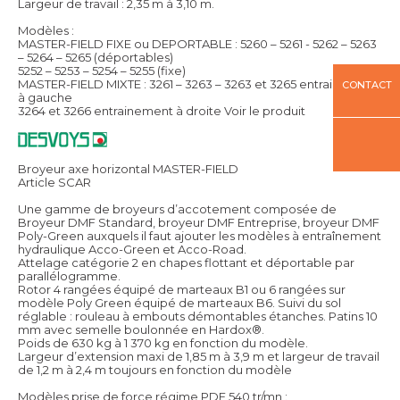
Largeur de travail : 2,35 m à 3,10 m.
Modèles :
MASTER-FIELD FIXE ou DEPORTABLE : 5260 – 5261 - 5262 – 5263
– 5264 – 5265 (déportables)
5252 – 5253 – 5254 – 5255 (fixe)
MASTER-FIELD MIXTE : 3261 – 3263 – 3263 et 3265 entrainement
CONTACT
à gauche
3264 et 3266 entrainement à droite
Voir le produit
Broyeur axe horizontal MASTER-FIELD
Article SCAR
Une gamme de broyeurs d’accotement composée de
Broyeur DMF Standard, broyeur DMF Entreprise, broyeur DMF
Poly-Green auxquels il faut ajouter les modèles à entraînement
hydraulique Acco-Green et Acco-Road.
Attelage catégorie 2 en chapes flottant et déportable par
parallélogramme.
Rotor 4 rangées équipé de marteaux B1 ou 6 rangées sur
modèle Poly Green équipé de marteaux B6. Suivi du sol
réglable : rouleau à embouts démontables étanches. Patins 10
mm avec semelle boulonnée en Hardox®.
Poids de 630 kg à 1 370 kg en fonction du modèle.
Largeur d’extension maxi de 1,85 m à 3,9 m et largeur de travail
de 1,2 m à 2,4 m toujours en fonction du modèle
Modèles prise de force régime PDF 540 tr/mn :