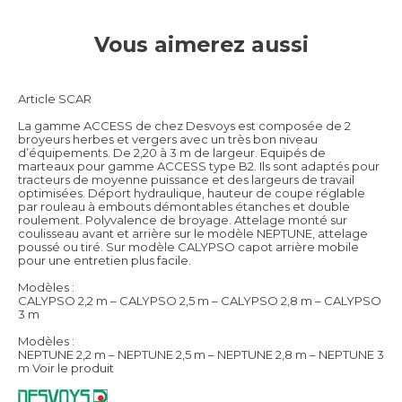
Vous aimerez aussi
Article SCAR
La gamme ACCESS de chez Desvoys est composée de 2
broyeurs herbes et vergers avec un très bon niveau
d’équipements. De 2,20 à 3 m de largeur. Equipés de
marteaux pour gamme ACCESS type B2. Ils sont adaptés pour
tracteurs de moyenne puissance et des largeurs de travail
optimisées. Déport hydraulique, hauteur de coupe réglable
par rouleau à embouts démontables étanches et double
roulement. Polyvalence de broyage. Attelage monté sur
coulisseau avant et arrière sur le modèle NEPTUNE, attelage
poussé ou tiré. Sur modèle CALYPSO capot arrière mobile
pour une entretien plus facile.
Modèles :
CALYPSO 2,2 m – CALYPSO 2,5 m – CALYPSO 2,8 m – CALYPSO
3 m
Modèles :
NEPTUNE 2,2 m – NEPTUNE 2,5 m – NEPTUNE 2,8 m – NEPTUNE 3
m
Voir le produit