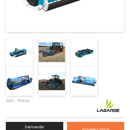
RÉF :
70634
Demande
Appelez-nous