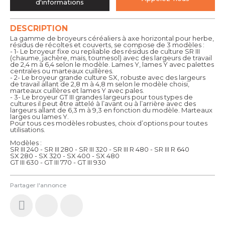
d'informations
DESCRIPTION
La gamme de broyeurs céréaliers à axe horizontal pour herbe,
résidus de récoltes et couverts, se compose de 3 modèles :
- 1- Le broyeur fixe ou repliable des résidus de culture SR III
(chaume, jachère, maïs, tournesol) avec des largeurs de travail
de 2,4 m à 6,4 selon le modèle. Lames Y, lames Y avec palettes
centrales ou marteaux cuillères.
- 2- Le broyeur grande culture SX, robuste avec des largeurs
de travail allant de 2,8 m à 4,8 m selon le modèle choisi,
marteaux cuillères et lames Y avec pales.
- 3- Le broyeur GT III grandes largeurs pour tous types de
cultures il peut être attelé à l’avant ou à l’arrière avec des
largeurs allant de 6,3 m à 9,3 en fonction du modèle. Marteaux
larges ou lames Y.
Pour tous ces modèles robustes, choix d’options pour toutes
utilisations.
Modèles :
SR III 240 - SR III 280 - SR III 320 - SR III R 480 - SR III R 640
SX 280 - SX 320 - SX 400 - SX 480
GT III 630 - GT III 770 - GT III 930
Partager l'annonce