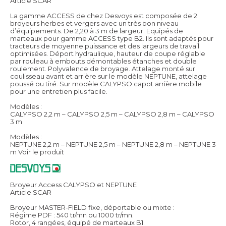
Article SCAR
La gamme ACCESS de chez Desvoys est composée de 2
broyeurs herbes et vergers avec un très bon niveau
d’équipements. De 2,20 à 3 m de largeur. Equipés de
marteaux pour gamme ACCESS type B2. Ils sont adaptés pour
tracteurs de moyenne puissance et des largeurs de travail
optimisées. Déport hydraulique, hauteur de coupe réglable
par rouleau à embouts démontables étanches et double
roulement. Polyvalence de broyage. Attelage monté sur
coulisseau avant et arrière sur le modèle NEPTUNE, attelage
poussé ou tiré. Sur modèle CALYPSO capot arrière mobile
pour une entretien plus facile.
Modèles :
CALYPSO 2,2 m – CALYPSO 2,5 m – CALYPSO 2,8 m – CALYPSO
3 m
Modèles :
NEPTUNE 2,2 m – NEPTUNE 2,5 m – NEPTUNE 2,8 m – NEPTUNE 3
m
Voir le produit
Broyeur Access CALYPSO et NEPTUNE
Article SCAR
Broyeur MASTER-FIELD fixe, déportable ou mixte :
Régime PDF : 540 tr/mn ou 1000 tr/mn.
Rotor, 4 rangées, équipé de marteaux B1.