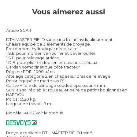
Vous aimerez aussi
Article SCAR
DTH MASTER-FIELD sur essieu freiné hydrauliquement.
Châssis équipé de 3 éléments de broyage.
Equipement hydraulique nécessaire :
1 S.E. pour monter, verrouiller et déverrouiller.
1 S.E. pour relevage arrière.
1 D.E. pour plier et déplier les caissons latéraux.
Cardan homocinétique côté tracteur.
Régime PDF : 1000 tr/mn
Attelage catégorie 2 en chapes sur bras de relevage.
Rotor équipé de marteaux B1
Caisse + Tôle de blindage soudée épaisseur 4 mm.
Suivi au sol réglable : rouleau et paire de patins boulonnés en
HARDOX.
Poids : 5520 kg.
Largeur de travail : 8 m.
Modèle : 4802
Voir le produit
Broyeur repliable DTH MASTER FIELD trainé