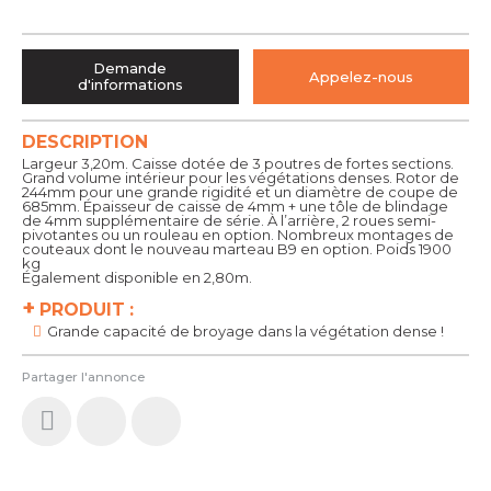
Demande
Appelez-nous
d'informations
DESCRIPTION
Largeur 3,20m. Caisse dotée de 3 poutres de fortes sections.
Grand volume intérieur pour les végétations denses. Rotor de
244mm pour une grande rigidité et un diamètre de coupe de
685mm. Épaisseur de caisse de 4mm + une tôle de blindage
de 4mm supplémentaire de série. À l’arrière, 2 roues semi-
pivotantes ou un rouleau en option. Nombreux montages de
couteaux dont le nouveau marteau B9 en option. Poids 1900
kg
Également disponible en 2,80m.
+
PRODUIT :
Grande capacité de broyage dans la végétation dense !
Partager l'annonce