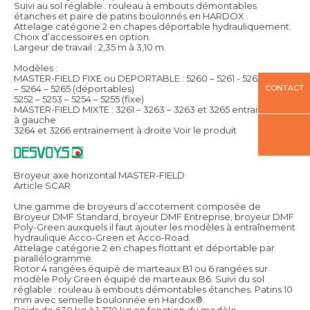
Suivi au sol réglable : rouleau à embouts démontables
étanches et paire de patins boulonnés en HARDOX .
Attelage catégorie 2 en chapes déportable hydrauliquement.
Choix d’accessoires en option.
Largeur de travail : 2,35 m à 3,10 m.
Modèles :
MASTER-FIELD FIXE ou DEPORTABLE : 5260 – 5261 - 5262 – 5263
CONTACT
– 5264 – 5265 (déportables)
5252 – 5253 – 5254 – 5255 (fixe)
MASTER-FIELD MIXTE : 3261 – 3263 – 3263 et 3265 entrainement
à gauche
3264 et 3266 entrainement à droite
Voir le produit
Broyeur axe horizontal MASTER-FIELD
Article SCAR
Une gamme de broyeurs d’accotement composée de
Broyeur DMF Standard, broyeur DMF Entreprise, broyeur DMF
Poly-Green auxquels il faut ajouter les modèles à entraînement
hydraulique Acco-Green et Acco-Road.
Attelage catégorie 2 en chapes flottant et déportable par
parallélogramme.
Rotor 4 rangées équipé de marteaux B1 ou 6 rangées sur
modèle Poly Green équipé de marteaux B6. Suivi du sol
réglable : rouleau à embouts démontables étanches. Patins 10
mm avec semelle boulonnée en Hardox®.