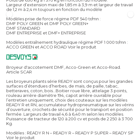
Poids de 630 kg à 1 370 kg en fonction du modèle.
Largeur d’extension maxi de 1,85 m à 3,9 m et largeur de travail
de 1,2 m à 2,4 m toujours en fonction du modèle
Modèles prise de force régime PDF 540 tr/mn :
DMF POLY GREEN et DMF POLY GREEN+
DMF STANDARD
DMF ENTREPRISE et DMF+ ENTREPRISE
Modèles entraînement hydraulique régime PDF 1 000 tr/mn :
ACCO GREEN et ACCO ROAD
Voir le produit
Broyeur d'accotement DMF, Acco-Green et Acco-Road.
Article SCAR
Les broyeurs pliants série READY sont conçus pour les grandes
surfaces d’étendues d’herbes, de maïs, de paille, tabac,
betteraves, coton, bois…Boitier roue libre, attelage 3 points,
rouleau arrière diamètre 194, capot arrière ouvrable pour
l’entretien uniquement, choix des couteaux sur les modèles
READY R et RN, accumulateur hydropneumatique sur les vérins
d’ouverture, crochets de sécurité pour le transport en position
fermée. Largeurs de travail 4,6 à 6,40 m selon les modèles.
Puissance de tracteur de 120 à 200 cv et poids de 2 250 à 3 700
Kg.
Modèles : READY R N – READY R – READY P SUPER – READY SP
Voir le produit