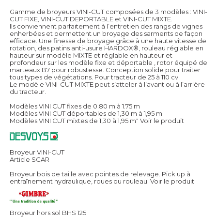
Gamme de broyeurs VINI-CUT composées de 3 modèles : VINI-
CUT FIXE, VINI-CUT DEPORTABLE et VINI-CUT MIXTE.
Ils conviennent parfaitement à l’entretien des rangs de vignes
enherbées et permettent un broyage des sarments de façon
efficace. Une finesse de broyage grâce à une haute vitesse de
rotation, des patins anti-usure HARDOX®, rouleau réglable en
hauteur sur modèle MIXTE et réglable en hauteur et
profondeur sur les modèle fixe et déportable , rotor équipé de
marteaux B7 pour robustesse. Conception solide pour traiter
tous types de végétations. Pour tracteur de 25 à 110 cv.
Le modèle VINI-CUT MIXTE peut s’atteler à l’avant ou à l’arrière
du tracteur.
Modèles VINI CUT fixes de 0.80 m à 1.75 m
Modèles VINI CUT déportables de 1,30 m à 1,95 m
Modèles VINI CUT mixtes de 1,30 à 1,95 m"
Voir le produit
Broyeur VINI-CUT
Article SCAR
Broyeur bois de taille avec pointes de relevage. Pick up à
entraînement hydraulique, roues ou rouleau.
Voir le produit
Broyeur hors sol BHS 125