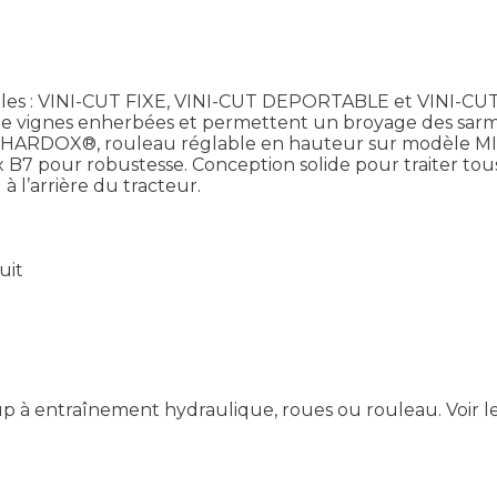
es : VINI-CUT FIXE, VINI-CUT DEPORTABLE et VINI-CU
s de vignes enherbées et permettent un broyage des sarm
ure HARDOX®, rouleau réglable en hauteur sur modèle MI
B7 pour robustesse. Conception solide pour traiter tous 
 l’arrière du tracteur.
uit
k up à entraînement hydraulique, roues ou rouleau.
Voir l