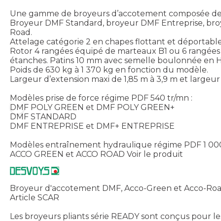
Une gamme de broyeurs d’accotement composée d
Broyeur DMF Standard, broyeur DMF Entreprise, broy
Road.
Attelage catégorie 2 en chapes flottant et déportabl
Rotor 4 rangées équipé de marteaux B1 ou 6 rangées
étanches. Patins 10 mm avec semelle boulonnée en 
Poids de 630 kg à 1 370 kg en fonction du modèle.
Largeur d’extension maxi de 1,85 m à 3,9 m et largeur
Modèles prise de force régime PDF 540 tr/mn :
DMF POLY GREEN et DMF POLY GREEN+
DMF STANDARD
DMF ENTREPRISE et DMF+ ENTREPRISE
Modèles entraînement hydraulique régime PDF 1 000
ACCO GREEN et ACCO ROAD
Voir le produit
Broyeur d'accotement DMF, Acco-Green et Acco-Roa
Article SCAR
Les broyeurs pliants série READY sont conçus pour les 