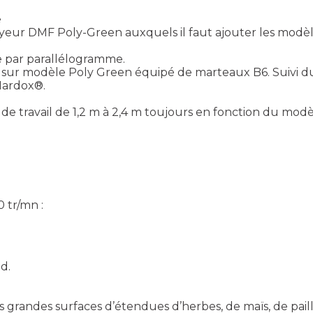
e
eur DMF Poly-Green auxquels il faut ajouter les modè
e par parallélogramme.
 sur modèle Poly Green équipé de marteaux B6. Suivi d
Hardox®.
 de travail de 1,2 m à 2,4 m toujours en fonction du mod
 tr/mn :
d.
grandes surfaces d’étendues d’herbes, de maïs, de paille,