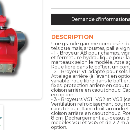
Demande d'information
DESCRIPTION
Une grande gamme composée de br
tels que maïs, arbustes, paille vig
- 1 - Broyeur AB pour champs, vig
et fermeture hydraulique pour la c
marteaux selon le modèle. Attelage
Roue libre dans le boîtier, un cont
- 2 - Broyeur VL adapté pour sol
Attelage arrière (à l’avant en opt
variable, roue libre dans le boîti
fixes, protection arrière en caou
cloison arrière en caoutchouc. C
en option.
- 3 - Broyeurs VG1 , VG2 et VG3 
Ventilation refroidissement courroi
caoutchouc, flanc droit arrondi et 
cloison arrière en caoutchouc. Ro
8 cm. Déchargement au-dessus du r
modèles VG1 et VGS et de 2,2 m à
option.