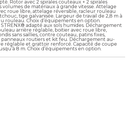
é. Rotor avec 2 spirales couteaux + 2 spirales
 volumes de matériaux à grande vitesse. Attelage
vec roue libre, attelage réversible, racleur rouleau
tchouc, tige galvanisée. Largeur de travail de 2,8 m à
u rouleau. Choix d’équipements en option.
 en STRENX® adapté aux sols humides. Déchargement
leau arrière réglable, boitier avec roue libre,
is sans saillies, contre couteau, patins fixes,
, panneaux routiers et kit feu. Déchargement au-
e réglable et grattoir renforcé. Capacité de coupe
 jusqu’à 8 m. Choix d’équipements en option.