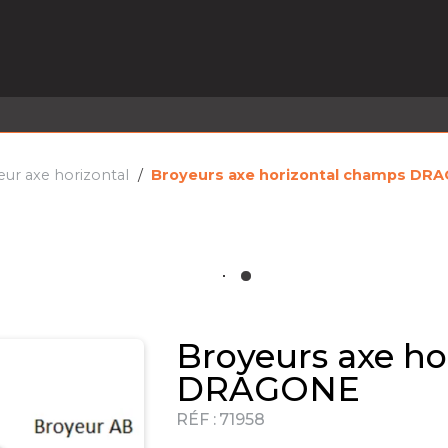
EL EN STOCK
ACTIVITÉS
SERVICES
PRISE
MARQUES
ACTUALITÉS
RECRUTEMENT
ur axe horizontal
Broyeurs axe horizontal champs DR
Broyeurs axe ho
DRAGONE
RÉF :
71958