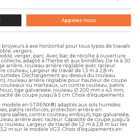
s
Appelez-nous
oyeurs à axe horizontal pour tous types de travails
noble, vergers…
noble, verger, parc. Avec bac de récolte à ouverture
ollecte, adapté à l’herbe et aux brindilles. De 14 à 30
 arrière, rouleau arrière réglable avec racleur.
re couteau, Largeur de travail de 1,3 m à 2,8 m.
s humides. Déchargement au-dessus du rouleau.
ion), rouleau arrière réglable pour hauteur de coupe
er, couteaux ou marteaux, un contre couteau, patins
tchouc, tige galvanisée, rouleau ∅ 200 mm x 4,5 mm,
apacité de coupe jusqu’à 5 cm. Choix d’équipements
(ce modèle en STRENX®) adaptés aux sols humides.
es, patins renforcés, protection arrière en
sans saillies, contre couteau embouti, tige galvanisée,
uleau arrière avec racleur. Capacité de coupe jusqu’à
ouleau. Largeur de travail de 1,2 m à 2,8 m sur les
 3,2 m sur le modèle VG3. Choix d’équipements en