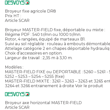
Broyeur fixe agricole DR8
Prix HT :
Article SCAR
Broyeur MASTER-FIELD fixe, déportable ou mixte :
Régime PDF : 540 tr/mn ou 1000 tr/mn.
Rotor, 4 rangées, équipé de marteaux B1.
Suivi au sol réglable : rouleau à embouts démontabl
Attelage catégorie 2 en chapes déportable hydrauli
Choix d’accessoires en option.
Largeur de travail : 2,35 m à 3,10 m.
Modèles :
MASTER-FIELD FIXE ou DEPORTABLE : 5260 – 5261 - 52
5252 – 5253 – 5254 – 5255 (fixe)
MASTER-FIELD MIXTE : 3261 – 3263 – 3263 et 3265 e
3264 et 3266 entrainement à droite
Voir le produit
Broyeur axe horizontal MASTER-FIELD
Article SCAR