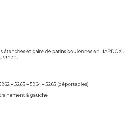
es étanches et paire de patins boulonnés en HARDOX .
quement.
62 – 5263 – 5264 – 5265 (déportables)
ntrainement à gauche