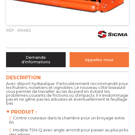
RÉF :
69482
Demande
Appelez-nous
d'informations
DESCRIPTION
Avec déport hydraulique. Particulièrement recommandé pour
les fruitiers, noisetiers et vignobles. Le nouveau côté biseauté
vous permet de travailler au ras du pied en évitant les
problèmes courants de frictions ou d'impacts. Il n’endommage
pas et ne gêne pas les arbustes et éventuellement le feuillage
bas.
+
PRODUIT :
Contre couteaux dans la chambre pour un broyage extra
fin
Modèle TSN-Q avec angle arrondi pour passer au plus près
des arbres