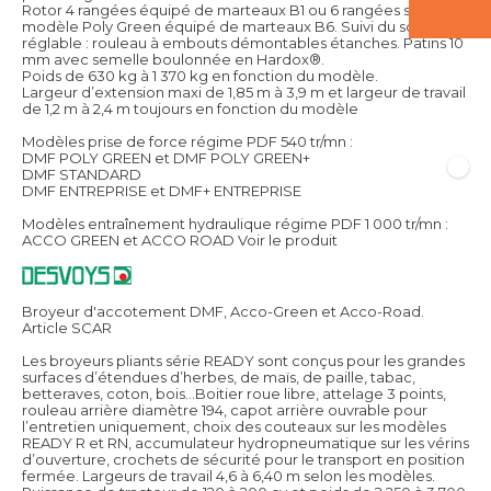
Rotor 4 rangées équipé de marteaux B1 ou 6 rangées sur
modèle Poly Green équipé de marteaux B6. Suivi du sol
réglable : rouleau à embouts démontables étanches. Patins 10
mm avec semelle boulonnée en Hardox®.
Poids de 630 kg à 1 370 kg en fonction du modèle.
Largeur d’extension maxi de 1,85 m à 3,9 m et largeur de travail
de 1,2 m à 2,4 m toujours en fonction du modèle
Modèles prise de force régime PDF 540 tr/mn :
DMF POLY GREEN et DMF POLY GREEN+
DMF STANDARD
DMF ENTREPRISE et DMF+ ENTREPRISE
Modèles entraînement hydraulique régime PDF 1 000 tr/mn :
ACCO GREEN et ACCO ROAD
Voir le produit
Broyeur d'accotement DMF, Acco-Green et Acco-Road.
Article SCAR
Les broyeurs pliants série READY sont conçus pour les grandes
surfaces d’étendues d’herbes, de maïs, de paille, tabac,
betteraves, coton, bois…Boitier roue libre, attelage 3 points,
rouleau arrière diamètre 194, capot arrière ouvrable pour
l’entretien uniquement, choix des couteaux sur les modèles
READY R et RN, accumulateur hydropneumatique sur les vérins
d’ouverture, crochets de sécurité pour le transport en position
fermée. Largeurs de travail 4,6 à 6,40 m selon les modèles.