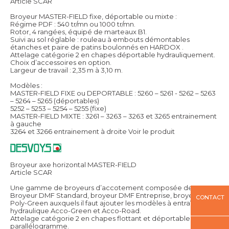
Article SCAR
Broyeur MASTER-FIELD fixe, déportable ou mixte :
Régime PDF : 540 tr/mn ou 1000 tr/mn.
Rotor, 4 rangées, équipé de marteaux B1.
Suivi au sol réglable : rouleau à embouts démontables
étanches et paire de patins boulonnés en HARDOX .
Attelage catégorie 2 en chapes déportable hydrauliquement.
Choix d’accessoires en option.
Largeur de travail : 2,35 m à 3,10 m.
Modèles :
MASTER-FIELD FIXE ou DEPORTABLE : 5260 – 5261 - 5262 – 5263
– 5264 – 5265 (déportables)
5252 – 5253 – 5254 – 5255 (fixe)
MASTER-FIELD MIXTE : 3261 – 3263 – 3263 et 3265 entrainement
à gauche
3264 et 3266 entrainement à droite
Voir le produit
Broyeur axe horizontal MASTER-FIELD
Article SCAR
Une gamme de broyeurs d’accotement composée de
Broyeur DMF Standard, broyeur DMF Entreprise, broyeur DMF
CONTACT
Poly-Green auxquels il faut ajouter les modèles à entraînement
hydraulique Acco-Green et Acco-Road.
Attelage catégorie 2 en chapes flottant et déportable par
parallélogramme.