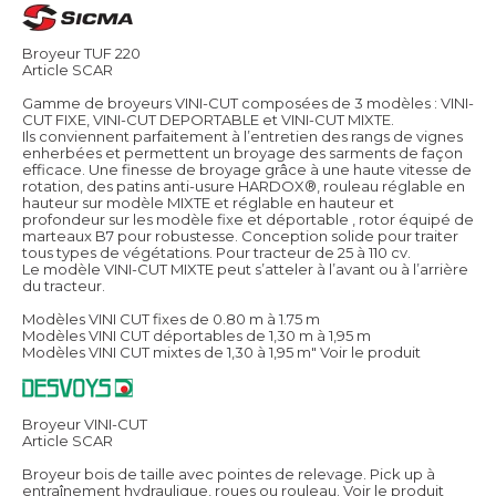
Broyeur TUF 220
Article SCAR
Gamme de broyeurs VINI-CUT composées de 3 modèles : VINI-
CUT FIXE, VINI-CUT DEPORTABLE et VINI-CUT MIXTE.
Ils conviennent parfaitement à l’entretien des rangs de vignes
enherbées et permettent un broyage des sarments de façon
efficace. Une finesse de broyage grâce à une haute vitesse de
rotation, des patins anti-usure HARDOX®, rouleau réglable en
hauteur sur modèle MIXTE et réglable en hauteur et
profondeur sur les modèle fixe et déportable , rotor équipé de
marteaux B7 pour robustesse. Conception solide pour traiter
tous types de végétations. Pour tracteur de 25 à 110 cv.
Le modèle VINI-CUT MIXTE peut s’atteler à l’avant ou à l’arrière
du tracteur.
Modèles VINI CUT fixes de 0.80 m à 1.75 m
Modèles VINI CUT déportables de 1,30 m à 1,95 m
Modèles VINI CUT mixtes de 1,30 à 1,95 m"
Voir le produit
Broyeur VINI-CUT
Article SCAR
Broyeur bois de taille avec pointes de relevage. Pick up à
entraînement hydraulique, roues ou rouleau.
Voir le produit