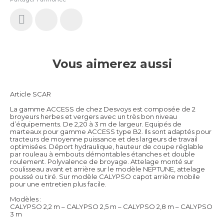
Vous aimerez aussi
Article SCAR
La gamme ACCESS de chez Desvoys est composée de 2
broyeurs herbes et vergers avec un très bon niveau
d’équipements. De 2,20 à 3 m de largeur. Equipés de
marteaux pour gamme ACCESS type B2. Ils sont adaptés pour
tracteurs de moyenne puissance et des largeurs de travail
optimisées. Déport hydraulique, hauteur de coupe réglable
par rouleau à embouts démontables étanches et double
roulement. Polyvalence de broyage. Attelage monté sur
coulisseau avant et arrière sur le modèle NEPTUNE, attelage
poussé ou tiré. Sur modèle CALYPSO capot arrière mobile
pour une entretien plus facile.
Modèles :
CALYPSO 2,2 m – CALYPSO 2,5 m – CALYPSO 2,8 m – CALYPSO
3 m