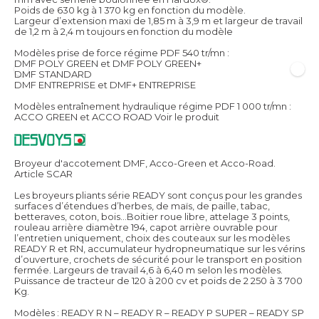
Poids de 630 kg à 1 370 kg en fonction du modèle.
Largeur d’extension maxi de 1,85 m à 3,9 m et largeur de travail
de 1,2 m à 2,4 m toujours en fonction du modèle
Modèles prise de force régime PDF 540 tr/mn :
DMF POLY GREEN et DMF POLY GREEN+
DMF STANDARD
DMF ENTREPRISE et DMF+ ENTREPRISE
Modèles entraînement hydraulique régime PDF 1 000 tr/mn :
ACCO GREEN et ACCO ROAD
Voir le produit
Broyeur d'accotement DMF, Acco-Green et Acco-Road.
Article SCAR
Les broyeurs pliants série READY sont conçus pour les grandes
surfaces d’étendues d’herbes, de maïs, de paille, tabac,
betteraves, coton, bois…Boitier roue libre, attelage 3 points,
rouleau arrière diamètre 194, capot arrière ouvrable pour
l’entretien uniquement, choix des couteaux sur les modèles
READY R et RN, accumulateur hydropneumatique sur les vérins
d’ouverture, crochets de sécurité pour le transport en position
fermée. Largeurs de travail 4,6 à 6,40 m selon les modèles.
Puissance de tracteur de 120 à 200 cv et poids de 2 250 à 3 700
Kg.
Modèles : READY R N – READY R – READY P SUPER – READY SP