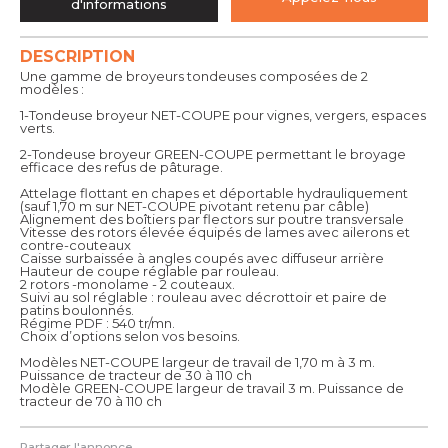
d'informations
DESCRIPTION
Une gamme de broyeurs tondeuses composées de 2
modèles :
1-Tondeuse broyeur NET-COUPE pour vignes, vergers, espaces
verts.
2-Tondeuse broyeur GREEN-COUPE permettant le broyage
efficace des refus de pâturage.
Attelage flottant en chapes et déportable hydrauliquement
(sauf 1,70 m sur NET-COUPE pivotant retenu par câble)
Alignement des boîtiers par flectors sur poutre transversale
Vitesse des rotors élevée équipés de lames avec ailerons et
contre-couteaux
Caisse surbaissée à angles coupés avec diffuseur arrière
Hauteur de coupe réglable par rouleau.
2 rotors -monolame - 2 couteaux.
Suivi au sol réglable : rouleau avec décrottoir et paire de
patins boulonnés.
Régime PDF : 540 tr/mn.
Choix d’options selon vos besoins.
Modèles NET-COUPE largeur de travail de 1,70 m à 3 m.
Puissance de tracteur de 30 à 110 ch
Modèle GREEN-COUPE largeur de travail 3 m. Puissance de
tracteur de 70 à 110 ch
Partager l'annonce