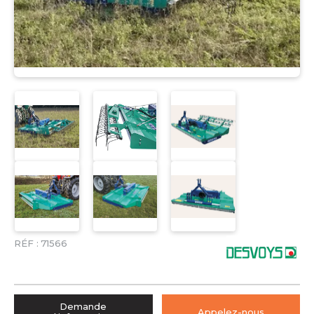
RÉF :
71566
Demande
Appelez-nous