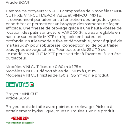
Article SCAR
Gamme de broyeurs VINI-CUT composées de 3 modèles : VINI-
CUT FIXE, VINI-CUT DEPORTABLE et VINI-CUT MIXTE.
Ils conviennent parfaitement à l’entretien des rangs de vignes
enherbées et permettent un broyage des sarments de façon
efficace. Une finesse de broyage grâce à une haute vitesse de
rotation, des patins anti-usure HARDOX®, rouleau réglable en
hauteur sur modèle MIXTE et réglable en hauteur et
profondeur sur les modèle fixe et déportable , rotor équipé de
marteaux B7 pour robustesse. Conception solide pour traiter
tous types de végétations. Pour tracteur de 25 à 110 cv.
Le modèle VINI-CUT MIXTE peut s’atteler à l’avant ou à l’arrière
du tracteur.
Modèles VINI CUT fixes de 0.80 m à 1.75 m
Modèles VINI CUT déportables de 1,30 m à 1,95 m
Modèles VINI CUT mixtes de 1,30 à 1,95 m"
Voir le produit
Broyeur VINI-CUT
Article SCAR
Broyeur bois de taille avec pointes de relevage. Pick up à
entraînement hydraulique, roues ou rouleau.
Voir le produit