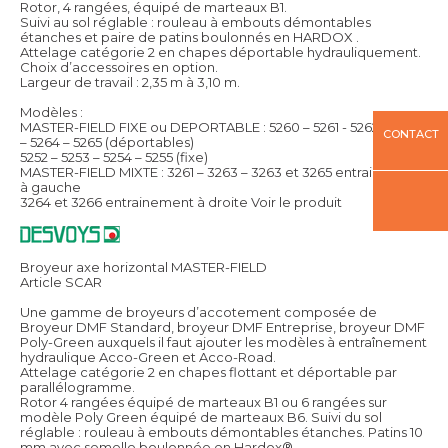
Rotor, 4 rangées, équipé de marteaux B1.
Suivi au sol réglable : rouleau à embouts démontables
étanches et paire de patins boulonnés en HARDOX .
Attelage catégorie 2 en chapes déportable hydrauliquement.
Choix d’accessoires en option.
Largeur de travail : 2,35 m à 3,10 m.
Modèles :
MASTER-FIELD FIXE ou DEPORTABLE : 5260 – 5261 - 5262 – 5263
CONTACT
– 5264 – 5265 (déportables)
5252 – 5253 – 5254 – 5255 (fixe)
MASTER-FIELD MIXTE : 3261 – 3263 – 3263 et 3265 entrainement
à gauche
3264 et 3266 entrainement à droite
Voir le produit
Broyeur axe horizontal MASTER-FIELD
Article SCAR
Une gamme de broyeurs d’accotement composée de
Broyeur DMF Standard, broyeur DMF Entreprise, broyeur DMF
Poly-Green auxquels il faut ajouter les modèles à entraînement
hydraulique Acco-Green et Acco-Road.
Attelage catégorie 2 en chapes flottant et déportable par
parallélogramme.
Rotor 4 rangées équipé de marteaux B1 ou 6 rangées sur
modèle Poly Green équipé de marteaux B6. Suivi du sol
réglable : rouleau à embouts démontables étanches. Patins 10
mm avec semelle boulonnée en Hardox®.