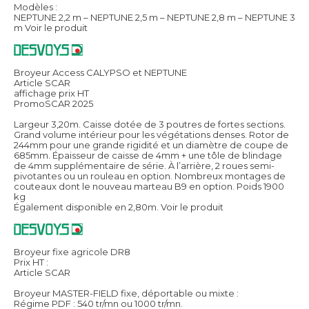
Modèles :
NEPTUNE 2,2 m – NEPTUNE 2,5 m – NEPTUNE 2,8 m – NEPTUNE 3
m
Voir le produit
Broyeur Access CALYPSO et NEPTUNE
Article SCAR
affichage prix HT
PromoSCAR 2025
Largeur 3,20m. Caisse dotée de 3 poutres de fortes sections.
Grand volume intérieur pour les végétations denses. Rotor de
244mm pour une grande rigidité et un diamètre de coupe de
685mm. Épaisseur de caisse de 4mm + une tôle de blindage
de 4mm supplémentaire de série. À l’arrière, 2 roues semi-
pivotantes ou un rouleau en option. Nombreux montages de
couteaux dont le nouveau marteau B9 en option. Poids 1900
kg
Également disponible en 2,80m.
Voir le produit
Broyeur fixe agricole DR8
Prix HT :
Article SCAR
Broyeur MASTER-FIELD fixe, déportable ou mixte :
Régime PDF : 540 tr/mn ou 1000 tr/mn.