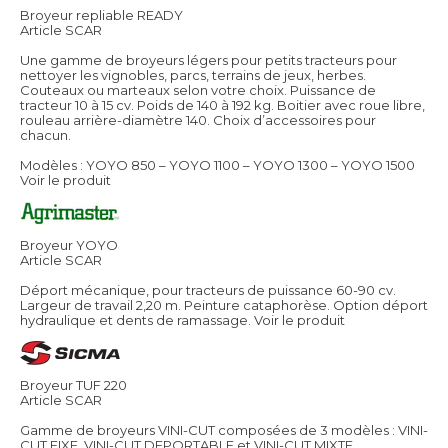
Broyeur repliable READY
Article SCAR
Une gamme de broyeurs légers pour petits tracteurs pour
nettoyer les vignobles, parcs, terrains de jeux, herbes.
Couteaux ou marteaux selon votre choix. Puissance de
tracteur 10 à 15 cv. Poids de 140 à 192 kg. Boitier avec roue libre,
rouleau arrière-diamètre 140. Choix d’accessoires pour
chacun.
Modèles : YOYO 850 – YOYO 1100 – YOYO 1300 – YOYO 1500
Voir le produit
Broyeur YOYO
Article SCAR
Déport mécanique, pour tracteurs de puissance 60-90 cv.
Largeur de travail 2,20 m. Peinture cataphorèse. Option déport
hydraulique et dents de ramassage.
Voir le produit
Broyeur TUF 220
Article SCAR
Gamme de broyeurs VINI-CUT composées de 3 modèles : VINI-
CUT FIXE, VINI-CUT DEPORTABLE et VINI-CUT MIXTE.