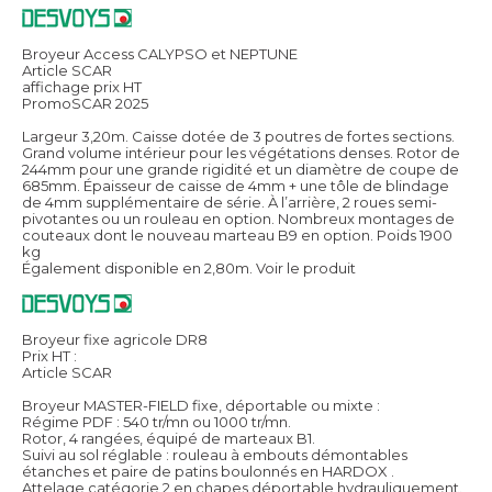
Broyeur Access CALYPSO et NEPTUNE
Article SCAR
affichage prix HT
PromoSCAR 2025
Largeur 3,20m. Caisse dotée de 3 poutres de fortes sections.
Grand volume intérieur pour les végétations denses. Rotor de
244mm pour une grande rigidité et un diamètre de coupe de
685mm. Épaisseur de caisse de 4mm + une tôle de blindage
de 4mm supplémentaire de série. À l’arrière, 2 roues semi-
pivotantes ou un rouleau en option. Nombreux montages de
couteaux dont le nouveau marteau B9 en option. Poids 1900
kg
Également disponible en 2,80m.
Voir le produit
Broyeur fixe agricole DR8
Prix HT :
Article SCAR
Broyeur MASTER-FIELD fixe, déportable ou mixte :
Régime PDF : 540 tr/mn ou 1000 tr/mn.
Rotor, 4 rangées, équipé de marteaux B1.
Suivi au sol réglable : rouleau à embouts démontables
étanches et paire de patins boulonnés en HARDOX .
Attelage catégorie 2 en chapes déportable hydrauliquement.