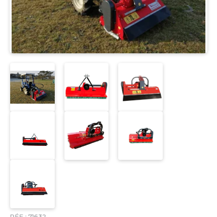
RÉF :
71632