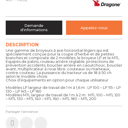
Demande
Appelez-nous
d'informations
DESCRIPTION
Une gamme de broyeurs à axe horizontal légers qui est
spécialement conçue pour la coupe d’herbe et de petites
branches et composée de 2 modèles, le broyeur LP et le MTL.
Equipés de patins, rouleau arrière réglable, protections de
prévention accidents, bouclier arrière en caoutchouc, bouclier
avant, multiplicateur à roue libre, couteaux ou marteaux,
contre couteau. La puissance du tracteur va de 18 à 50 ch.
selon le modèle choisi.
Choix d’équipements en option pour chaque utilisateur.
Modèles LP largeur de travail de 1 m à 1,6 m : LP 100 – LP 115 – LP
130 – LP 145 – LP 160
Modèles MTL largeur de travail de 1 m à 2 m : MTL 100 – MTL 120
– MTL 130 – MTL 140 – MTL 160 – MTL 180 – MTL 200
Partager l'annonce