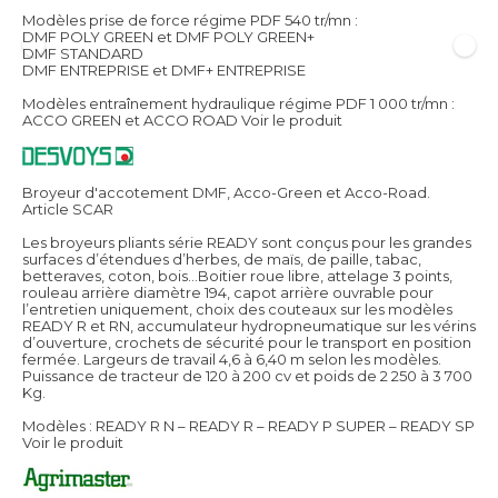
Modèles prise de force régime PDF 540 tr/mn :
DMF POLY GREEN et DMF POLY GREEN+
DMF STANDARD
DMF ENTREPRISE et DMF+ ENTREPRISE
Modèles entraînement hydraulique régime PDF 1 000 tr/mn :
ACCO GREEN et ACCO ROAD
Voir le produit
Broyeur d'accotement DMF, Acco-Green et Acco-Road.
Article SCAR
Les broyeurs pliants série READY sont conçus pour les grandes
surfaces d’étendues d’herbes, de maïs, de paille, tabac,
betteraves, coton, bois…Boitier roue libre, attelage 3 points,
rouleau arrière diamètre 194, capot arrière ouvrable pour
l’entretien uniquement, choix des couteaux sur les modèles
READY R et RN, accumulateur hydropneumatique sur les vérins
d’ouverture, crochets de sécurité pour le transport en position
fermée. Largeurs de travail 4,6 à 6,40 m selon les modèles.
Puissance de tracteur de 120 à 200 cv et poids de 2 250 à 3 700
Kg.
Modèles : READY R N – READY R – READY P SUPER – READY SP
Voir le produit