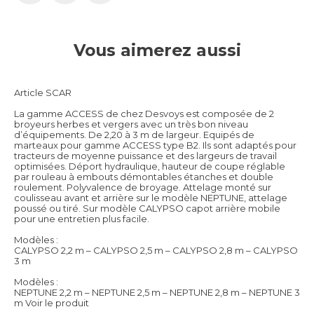
Vous aimerez aussi
Article SCAR
La gamme ACCESS de chez Desvoys est composée de 2
broyeurs herbes et vergers avec un très bon niveau
d’équipements. De 2,20 à 3 m de largeur. Equipés de
marteaux pour gamme ACCESS type B2. Ils sont adaptés pour
tracteurs de moyenne puissance et des largeurs de travail
optimisées. Déport hydraulique, hauteur de coupe réglable
par rouleau à embouts démontables étanches et double
roulement. Polyvalence de broyage. Attelage monté sur
coulisseau avant et arrière sur le modèle NEPTUNE, attelage
poussé ou tiré. Sur modèle CALYPSO capot arrière mobile
pour une entretien plus facile.
Modèles :
CALYPSO 2,2 m – CALYPSO 2,5 m – CALYPSO 2,8 m – CALYPSO
3 m
Modèles :
NEPTUNE 2,2 m – NEPTUNE 2,5 m – NEPTUNE 2,8 m – NEPTUNE 3
m
Voir le produit