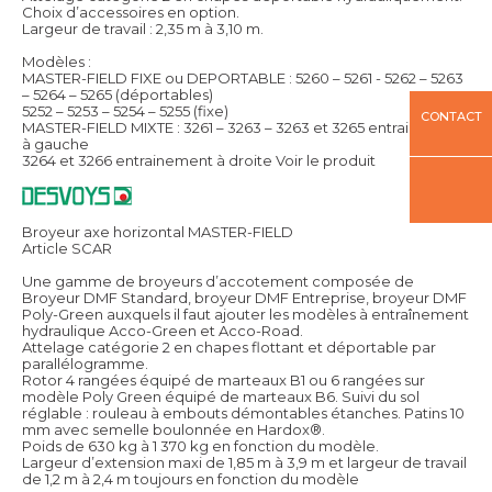
Choix d’accessoires en option.
Largeur de travail : 2,35 m à 3,10 m.
Modèles :
MASTER-FIELD FIXE ou DEPORTABLE : 5260 – 5261 - 5262 – 5263
– 5264 – 5265 (déportables)
5252 – 5253 – 5254 – 5255 (fixe)
CONTACT
MASTER-FIELD MIXTE : 3261 – 3263 – 3263 et 3265 entrainement
à gauche
3264 et 3266 entrainement à droite
Voir le produit
Broyeur axe horizontal MASTER-FIELD
Article SCAR
Une gamme de broyeurs d’accotement composée de
Broyeur DMF Standard, broyeur DMF Entreprise, broyeur DMF
Poly-Green auxquels il faut ajouter les modèles à entraînement
hydraulique Acco-Green et Acco-Road.
Attelage catégorie 2 en chapes flottant et déportable par
parallélogramme.
Rotor 4 rangées équipé de marteaux B1 ou 6 rangées sur
modèle Poly Green équipé de marteaux B6. Suivi du sol
réglable : rouleau à embouts démontables étanches. Patins 10
mm avec semelle boulonnée en Hardox®.
Poids de 630 kg à 1 370 kg en fonction du modèle.
Largeur d’extension maxi de 1,85 m à 3,9 m et largeur de travail
de 1,2 m à 2,4 m toujours en fonction du modèle