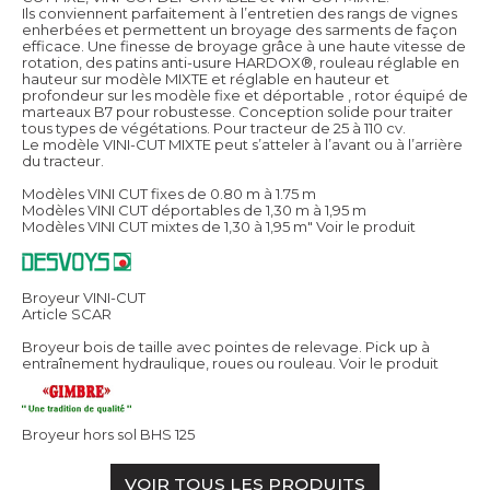
Ils conviennent parfaitement à l’entretien des rangs de vignes
enherbées et permettent un broyage des sarments de façon
efficace. Une finesse de broyage grâce à une haute vitesse de
rotation, des patins anti-usure HARDOX®, rouleau réglable en
hauteur sur modèle MIXTE et réglable en hauteur et
profondeur sur les modèle fixe et déportable , rotor équipé de
marteaux B7 pour robustesse. Conception solide pour traiter
tous types de végétations. Pour tracteur de 25 à 110 cv.
Le modèle VINI-CUT MIXTE peut s’atteler à l’avant ou à l’arrière
du tracteur.
Modèles VINI CUT fixes de 0.80 m à 1.75 m
Modèles VINI CUT déportables de 1,30 m à 1,95 m
Modèles VINI CUT mixtes de 1,30 à 1,95 m"
Voir le produit
Broyeur VINI-CUT
Article SCAR
Broyeur bois de taille avec pointes de relevage. Pick up à
entraînement hydraulique, roues ou rouleau.
Voir le produit
Broyeur hors sol BHS 125
VOIR TOUS LES PRODUITS