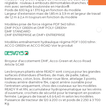
réglable : rouleau à embouts démontables étanches. Patins 10
mm avec semelle boulonnée en Hardox®.
Poids de 630 kg à 1 370 kg en fonction du modèle.
Largeur d’extension maxi de 1,85 m à 3,9 m et largeur de travail
de 1,2 m à 2,4 m toujours en fonction du modèle
Modèles prise de force régime PDF 540 tr/mn :
DMF POLY GREEN et DMF POLY GREEN+
DMF STANDARD
DMF ENTREPRISE et DMF+ ENTREPRISE
Modèles entraînement hydraulique régime PDF 1 000 tr/mn :
ACCO GREEN et ACCO ROAD
Voir le produit
Broyeur d'accotement DMF, Acco-Green et Acco-Road.
Article SCAR
Les broyeurs pliants série READY sont conçus pour les grandes
surfaces d’étendues d’herbes, de maïs, de paille, tabac,
betteraves, coton, bois…Boitier roue libre, attelage 3 points,
rouleau arrière diamètre 194, capot arrière ouvrable pour
l’entretien uniquement, choix des couteaux sur les modèles
READY R et RN, accumulateur hydropneumatique sur les vérins
d’ouverture, crochets de sécurité pour le transport en position
fermée. Largeurs de travail 4,6 à 6,40 m selon les modèles.
Puissance de tracteur de 120 à 200 cv et poids de 2 250 à 3 700
Kg.