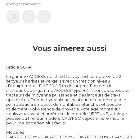
Partager l'annonce
Vous aimerez aussi
Article SCAR
La gamme ACCESS de chez Desvoys est composée de 2
broyeurs herbes et vergers avec un très bon niveau
d’équipements. De 2,20 à 3 m de largeur. Equipés de
marteaux pour gamme ACCESS type B2. Ils sont adaptés pour
tracteurs de moyenne puissance et des largeurs de travail
optimisées. Déport hydraulique, hauteur de coupe réglable
par rouleau à embouts démontables étanches et double
roulement. Polyvalence de broyage. Attelage monté sur
coulisseau avant et arrière sur le modèle NEPTUNE, attelage
poussé ou tiré. Sur modèle CALYPSO capot arrière mobile
pour une entretien plus facile.
Modèles :
CALYPSO 2,2 m – CALYPSO 2,5 m – CALYPSO 2,8 m – CALYPSO