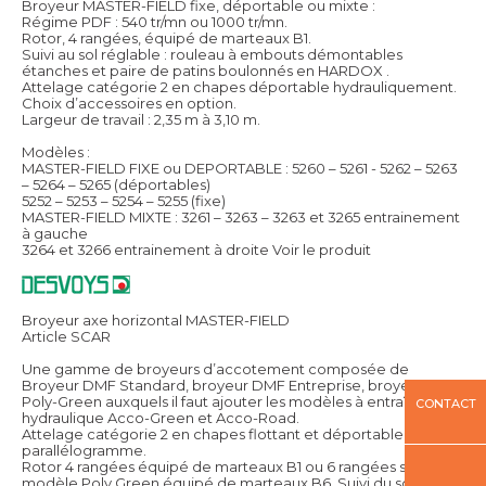
Broyeur MASTER-FIELD fixe, déportable ou mixte :
Régime PDF : 540 tr/mn ou 1000 tr/mn.
Rotor, 4 rangées, équipé de marteaux B1.
Suivi au sol réglable : rouleau à embouts démontables
étanches et paire de patins boulonnés en HARDOX .
Attelage catégorie 2 en chapes déportable hydrauliquement.
Choix d’accessoires en option.
Largeur de travail : 2,35 m à 3,10 m.
Modèles :
MASTER-FIELD FIXE ou DEPORTABLE : 5260 – 5261 - 5262 – 5263
– 5264 – 5265 (déportables)
5252 – 5253 – 5254 – 5255 (fixe)
MASTER-FIELD MIXTE : 3261 – 3263 – 3263 et 3265 entrainement
à gauche
3264 et 3266 entrainement à droite
Voir le produit
Broyeur axe horizontal MASTER-FIELD
Article SCAR
Une gamme de broyeurs d’accotement composée de
Broyeur DMF Standard, broyeur DMF Entreprise, broyeur DMF
Poly-Green auxquels il faut ajouter les modèles à entraînement
CONTACT
hydraulique Acco-Green et Acco-Road.
Attelage catégorie 2 en chapes flottant et déportable par
parallélogramme.
Rotor 4 rangées équipé de marteaux B1 ou 6 rangées sur
modèle Poly Green équipé de marteaux B6. Suivi du sol