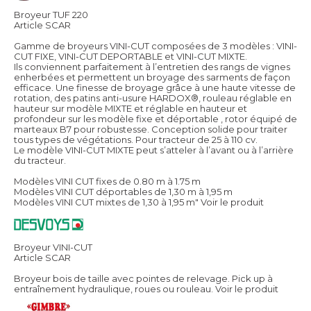
Broyeur TUF 220
Article SCAR
Gamme de broyeurs VINI-CUT composées de 3 modèles : VINI-
CUT FIXE, VINI-CUT DEPORTABLE et VINI-CUT MIXTE.
Ils conviennent parfaitement à l’entretien des rangs de vignes
enherbées et permettent un broyage des sarments de façon
efficace. Une finesse de broyage grâce à une haute vitesse de
rotation, des patins anti-usure HARDOX®, rouleau réglable en
hauteur sur modèle MIXTE et réglable en hauteur et
profondeur sur les modèle fixe et déportable , rotor équipé de
marteaux B7 pour robustesse. Conception solide pour traiter
tous types de végétations. Pour tracteur de 25 à 110 cv.
Le modèle VINI-CUT MIXTE peut s’atteler à l’avant ou à l’arrière
du tracteur.
Modèles VINI CUT fixes de 0.80 m à 1.75 m
Modèles VINI CUT déportables de 1,30 m à 1,95 m
Modèles VINI CUT mixtes de 1,30 à 1,95 m"
Voir le produit
Broyeur VINI-CUT
Article SCAR
Broyeur bois de taille avec pointes de relevage. Pick up à
entraînement hydraulique, roues ou rouleau.
Voir le produit