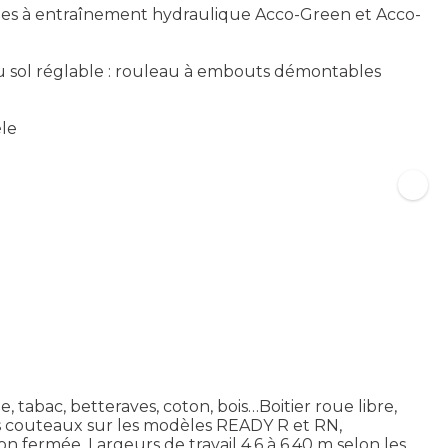
les à entraînement hydraulique Acco-Green et Acco-
u sol réglable : rouleau à embouts démontables
èle
 tabac, betteraves, coton, bois…Boitier roue libre,
des couteaux sur les modèles READY R et RN,
 fermée. Largeurs de travail 4,6 à 6,40 m selon les