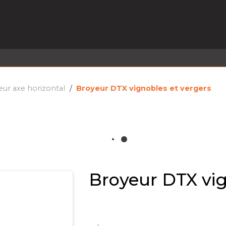
EL EN STOCK
ACTIVITÉS
SERVICES
PRISE
MARQUES
ACTUALITÉS
RECRUTEMENT
ur axe horizontal
Broyeur DTX vignobles et vergers
Broyeur DTX vig