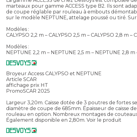
La gamme ACCESS de chez Desvoys est composée de 2 
marteaux pour gamme ACCESS type B2. Ils sont adapté
de coupe réglable par rouleau à embouts démontable
sur le modèle NEPTUNE, attelage poussé ou tiré. Sur
Modèles :
CALYPSO 2,2 m – CALYPSO 2,5 m – CALYPSO 2,8 m –
Modèles :
NEPTUNE 2,2 m – NEPTUNE 2,5 m – NEPTUNE 2,8 m
Broyeur Access CALYPSO et NEPTUNE
Article SCAR
affichage prix HT
PromoSCAR 2025
Largeur 3,20m. Caisse dotée de 3 poutres de fortes s
diamètre de coupe de 685mm. Épaisseur de caisse de 
rouleau en option. Nombreux montages de couteaux 
Également disponible en 2,80m.
Voir le produit