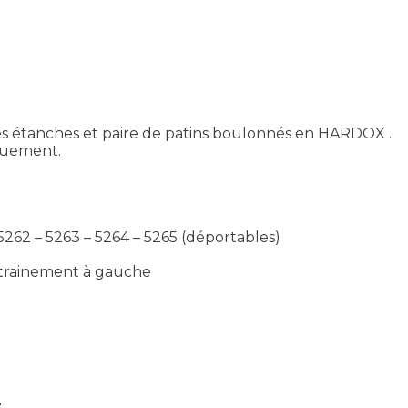
es étanches et paire de patins boulonnés en HARDOX .
quement.
62 – 5263 – 5264 – 5265 (déportables)
ntrainement à gauche
e