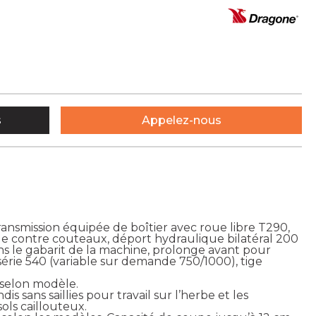
s
Appelez-nous
ransmission équipée de boîtier avec roue libre T290,
 de contre couteaux, déport hydraulique bilatéral 200
s le gabarit de la machine, prolonge avant pour
érie 540 (variable sur demande 750/1000), tige
selon modèle.
sans saillies pour travail sur l’herbe et les
ls caillouteux.