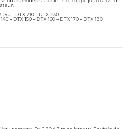
m selon les modèles. Capacité de coupe jusqu’à 12 cm.
sateur.
X 190 – DTX 210 – DTX 230
 140 – DTX 150 – DTX 160 – DTX 170 – DTX 180