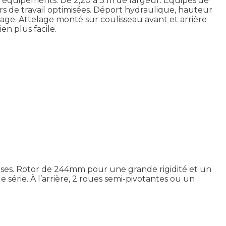
équipements. De 2,20 à 3 m de largeur. Equipés de
 de travail optimisées. Déport hydraulique, hauteur
e. Attelage monté sur coulisseau avant et arrière
n plus facile.
enses. Rotor de 244mm pour une grande rigidité et un
rie. À l’arrière, 2 roues semi-pivotantes ou un