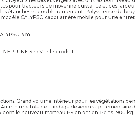
broyeurs herbes et vergers avec un très bon niveau d’
s pour tracteurs de moyenne puissance et des largeurs
s étanches et double roulement. Polyvalence de broyag
 modèle CALYPSO capot arrière mobile pour une entretie
 CALYPSO 3 m
 – NEPTUNE 3 m
Voir le produit
ections. Grand volume intérieur pour les végétations d
4mm + une tôle de blindage de 4mm supplémentaire de sé
dont le nouveau marteau B9 en option. Poids 1900 kg