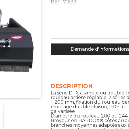
RÉF :
71633
Demande d'information
DESCRIPTION
La série DTX à simple ou double t
rouleau arrière réglable, 2 séries
+ 200 mm, fixation du rouleau dan
montage double cloison, PDF de s
galvanisée
Diamètre du rouleau 200 ou 244 
Broyeur en HARDOX® côtés arrondis 
branches moyennes adaptés aux so