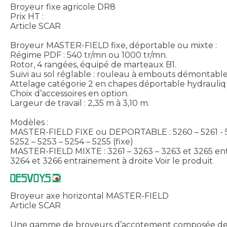
Broyeur fixe agricole DR8
Prix HT :
Article SCAR
Broyeur MASTER-FIELD fixe, déportable ou mixte :
Régime PDF : 540 tr/mn ou 1000 tr/mn.
Rotor, 4 rangées, équipé de marteaux B1.
Suivi au sol réglable : rouleau à embouts démontabl
Attelage catégorie 2 en chapes déportable hydrauli
Choix d’accessoires en option.
Largeur de travail : 2,35 m à 3,10 m.
Modèles :
MASTER-FIELD FIXE ou DEPORTABLE : 5260 – 5261 - 52
5252 – 5253 – 5254 – 5255 (fixe)
MASTER-FIELD MIXTE : 3261 – 3263 – 3263 et 3265 e
3264 et 3266 entrainement à droite
Voir le produit
Broyeur axe horizontal MASTER-FIELD
Article SCAR
Une gamme de broyeurs d’accotement composée d