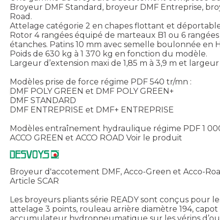
Broyeur DMF Standard, broyeur DMF Entreprise, broy
Road.
Attelage catégorie 2 en chapes flottant et déportabl
Rotor 4 rangées équipé de marteaux B1 ou 6 rangées
étanches. Patins 10 mm avec semelle boulonnée en 
Poids de 630 kg à 1 370 kg en fonction du modèle.
Largeur d’extension maxi de 1,85 m à 3,9 m et largeur
Modèles prise de force régime PDF 540 tr/mn :
DMF POLY GREEN et DMF POLY GREEN+
DMF STANDARD
DMF ENTREPRISE et DMF+ ENTREPRISE
Modèles entraînement hydraulique régime PDF 1 000
ACCO GREEN et ACCO ROAD
Voir le produit
Broyeur d'accotement DMF, Acco-Green et Acco-Roa
Article SCAR
Les broyeurs pliants série READY sont conçus pour les 
attelage 3 points, rouleau arrière diamètre 194, cap
accumulateur hydropneumatique sur les vérins d’ouvert