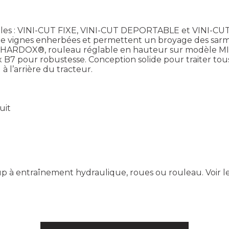
es : VINI-CUT FIXE, VINI-CUT DEPORTABLE et VINI-CU
s de vignes enherbées et permettent un broyage des sarm
ure HARDOX®, rouleau réglable en hauteur sur modèle MI
B7 pour robustesse. Conception solide pour traiter tous 
 l’arrière du tracteur.
uit
k up à entraînement hydraulique, roues ou rouleau.
Voir l