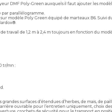
eur DMF Poly-Green auxquels il faut ajouter les modè
e par parallélogramme.
 sur modèle Poly Green équipé de marteaux B6. Suivi d
Hardox®.
 de travail de 1,2 m à 2,4 m toujours en fonction du mod
 tr/mn :
d.
grandes surfaces d’étendues d’herbes, de maïs, de paille,
ot arrière ouvrable pour l’entretien uniquement, choix 
ure, crochets de sécurité pour le transport en position