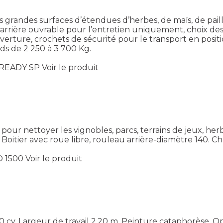
grandes surfaces d’étendues d’herbes, de maïs, de paille,
ot arrière ouvrable pour l’entretien uniquement, choix 
ure, crochets de sécurité pour le transport en position
ds de 2 250 à 3 700 Kg.
 READY SP
Voir le produit
our nettoyer les vignobles, parcs, terrains de jeux, he
. Boitier avec roue libre, rouleau arrière-diamètre 140. C
O 1500
Voir le produit
 cv. Largeur de travail 2,20 m. Peinture cataphorèse. O