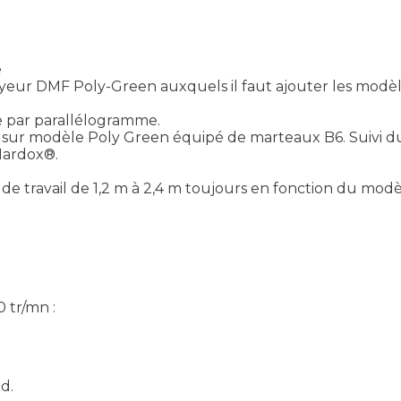
e
eur DMF Poly-Green auxquels il faut ajouter les modè
e par parallélogramme.
 sur modèle Poly Green équipé de marteaux B6. Suivi d
Hardox®.
 de travail de 1,2 m à 2,4 m toujours en fonction du mod
 tr/mn :
d.