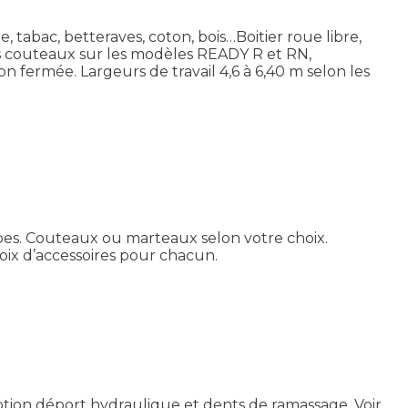
 tabac, betteraves, coton, bois…Boitier roue libre,
des couteaux sur les modèles READY R et RN,
 fermée. Largeurs de travail 4,6 à 6,40 m selon les
rbes. Couteaux ou marteaux selon votre choix.
hoix d’accessoires pour chacun.
ption déport hydraulique et dents de ramassage.
Voir