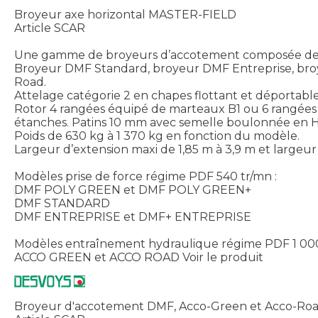
Broyeur axe horizontal MASTER-FIELD
Article SCAR
Une gamme de broyeurs d’accotement composée d
Broyeur DMF Standard, broyeur DMF Entreprise, broy
Road.
Attelage catégorie 2 en chapes flottant et déportabl
Rotor 4 rangées équipé de marteaux B1 ou 6 rangées
étanches. Patins 10 mm avec semelle boulonnée en 
Poids de 630 kg à 1 370 kg en fonction du modèle.
Largeur d’extension maxi de 1,85 m à 3,9 m et largeur
Modèles prise de force régime PDF 540 tr/mn :
DMF POLY GREEN et DMF POLY GREEN+
DMF STANDARD
DMF ENTREPRISE et DMF+ ENTREPRISE
Modèles entraînement hydraulique régime PDF 1 000
ACCO GREEN et ACCO ROAD
Voir le produit
Broyeur d'accotement DMF, Acco-Green et Acco-Roa