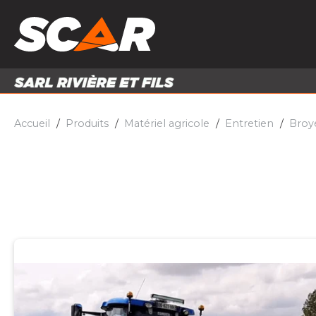
PRODUITS
MATÉRI
MATÉRIEL AGRICOLE
ENTRE
PIÈCES ET ACCESSOIRES
Accueil
Produits
Matériel agricole
Entretien
Broye