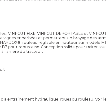
es : VINI-CUT FIXE, VINI-CUT DEPORTABLE et VINI-CU
s de vignes enherbées et permettent un broyage des sarm
ure HARDOX®, rouleau réglable en hauteur sur modèle MI
B7 pour robustesse. Conception solide pour traiter tous 
 l’arrière du tracteur.
uit
k up à entraînement hydraulique, roues ou rouleau.
Voir l