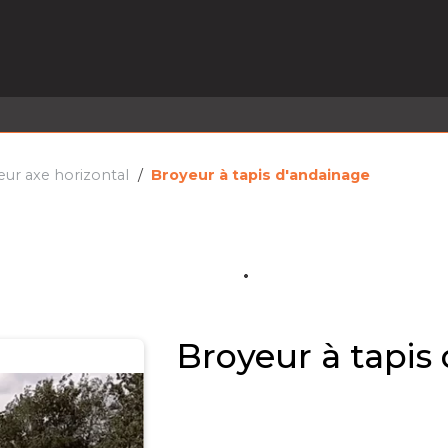
EL EN STOCK
ACTIVITÉS
SERVICES
PRISE
MARQUES
ACTUALITÉS
RECRUTEMENT
ur axe horizontal
Broyeur à tapis d'andainage
Broyeur à tapis