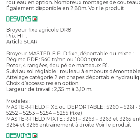
rouleau en option. Nombreux montages de couteaux 
Également disponible en 2,80m.
Voir le produit
Broyeur fixe agricole DR8
Prix HT :
Article SCAR
Broyeur MASTER-FIELD fixe, déportable ou mixte :
Régime PDF : 540 tr/mn ou 1000 tr/mn.
Rotor, 4 rangées, équipé de marteaux B1.
Suivi au sol réglable : rouleau à embouts démontabl
Attelage catégorie 2 en chapes déportable hydrauli
Choix d’accessoires en option.
Largeur de travail : 2,35 m à 3,10 m.
Modèles :
MASTER-FIELD FIXE ou DEPORTABLE : 5260 – 5261 - 52
5252 – 5253 – 5254 – 5255 (fixe)
MASTER-FIELD MIXTE : 3261 – 3263 – 3263 et 3265 e
3264 et 3266 entrainement à droite
Voir le produit