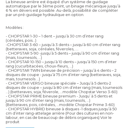
La bineuse arrière est équipé d'un système de guidage
automatique par le 3ème point, un binage mécanique jusqu’à
6 % en dévers est possible. Au-delà, possibilité de compléter
par un pré-guidage hydraulique en option.
Modèles :
- CHOPSTAR 1-30 – 1 dent – jusqu’à 30 cm d’inter rang
(céréales, pois…)
-CHOPSTAR 3-60 – jusqu’à 3 dents – jusqu’à 60 cm d’inter rang
(betteraves, soja, céréales, féveroles, ….
- CHOPSTAR 5-90 -jusqu’à 5 dents – jusqu’à 90 cm d’inter rang
(maïs, tournesols, …)
- CHOPSTAR 10-150 – jusqu’à 10 dents – jusqu’à 150 cm d’inter
rang (cucurbitacées, choux-fleurs, …)
- CHOPSTAR TWIN bineuse de précision – jusqu’à 4 dents – 2
disques de coupe - jusqu’à 75 cm d’inter rang (betteraves, soja,
maïs, tournesols …)
- CHOPSTAR VERSO bineuse spéciale – Jusqu’à 5 dents-2
disques de coupe – jusqu’à 80 cm d’inter rang (maïs, tournesols
…) (betteraves, soja, féverole, …modèle Chopstar Verso 3-60)
- CHOPSTAR PRIME bineuse premium - Jusqu’ à 5 dents et
jusqu’à 90 cm d’inter rang (maïs, tournesols, …)
(Betteraves, pois, céréales, …modèle Chopstar Prime 3-60)
- CHOPSTAR HYBRID bineuse à disques -1 disques jusqu’à 50
cm d’inter rang-attelage arrière (Pour des cultures en non-
labour, en cas de beaucoup de débris organiques)
Voir le
produit