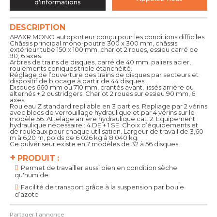
d'informations
DESCRIPTION
APAXR MONO autoporteur conçu pour les conditions difficiles.
Châssis principal mono-poutre 300 x 300 mm, châssis
extérieur tube 150 x 100 mm, chariot 2 roues, essieu carré de
90, 6 axes.
Arbres de trains de disques, carré de 40 mm, paliers acier,
roulements coniques triple étanchéité.
Réglage de l’ouverture des trains de disques par secteurs et
dispositif de blocage à partir de 44 disques.
Disques 660 mm ou 710 mm, crantés avant, lissés arrière ou
alternés + 2 oustridgers. Chariot 2 roues sur essieu 90 mm, 6
axes
Rouleau Z standard repliable en 3 parties. Repliage par 2 vérins
avec blocs de verrouillage hydraulique et par 4 vérins sur le
modèle 56. Attelage arrière hydraulique cat. 2. Équipement
hydraulique nécessaire : 4 DE + 1 SE. Choix d’équipements et
de rouleaux pour chaque utilisation. Largeur de travail de 3,60
m à 6,20 m, poids de 6 026 kg à 8 040 kg.
Ce pulvériseur existe en 7 modèles de 32 à 56 disques.
+
PRODUIT :
Permet de travailler aussi bien en condition sèche
qu'humide.
Facilité de transport grâce à la suspension par boule
d’azote
Partager l'annonce