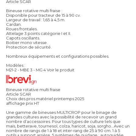
Article SCAR
Bineuse rotative multi fraise :
Disponible pour tracteur de 15 à 90 cv.
Largeur de travail : 1,65 à 4,5 m.
Cardan.
Roues frontales.
Attelage 3 points catégorie I et II.
Capots oscillants.
Boitier mono vitesse.
Protection de sécurité.
Nombreux équipements et configurations possibles.
Modèles :
M21-2 - MBE 3 - MG 4
Voir le produit
Bineuse rotative multi fraise
Article SCAR
Choix des pros matériel printemps 2025
affichage prix HT
Une gamme de bineuses MULTICROP pour le binage de
grandes cultures avec la possibilité de recevoir un grand
nombre d’accessoires. Pour tous types de culture tels que
maïs, betterave, tournesol, colza, haricot, soja, sorgho...Avec un
nombre de rangs de 1 à 18 et inter-rang de 25 à 90 cm. 1 à 5
outils + support arrière. 5 systèmes de guidage : autoguidée,