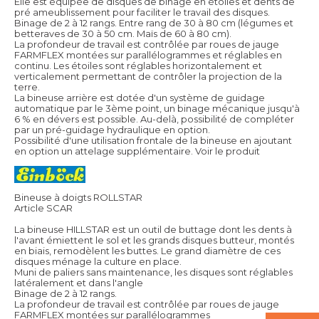
Elle est équipée de disques de binage en étoiles et dents de
pré ameublissement pour faciliter le travail des disques.
Binage de 2 à 12 rangs. Entre rang de 30 à 80 cm (légumes et
betteraves de 30 à 50 cm. Maïs de 60 à 80 cm).
La profondeur de travail est contrôlée par roues de jauge
FARMFLEX montées sur parallélogrammes et réglables en
continu. Les étoiles sont réglables horizontalement et
verticalement permettant de contrôler la projection de la
terre.
La bineuse arrière est dotée d'un système de guidage
automatique par le 3ème point, un binage mécanique jusqu'à
6 % en dévers est possible. Au-delà, possibilité de compléter
par un pré-guidage hydraulique en option.
Possibilité d'une utilisation frontale de la bineuse en ajoutant
en option un attelage supplémentaire.
Voir le produit
Bineuse à doigts ROLLSTAR
Article SCAR
La bineuse HILLSTAR est un outil de buttage dont les dents à
l'avant émiettent le sol et les grands disques butteur, montés
en biais, remodèlent les buttes. Le grand diamètre de ces
disques ménage la culture en place.
Muni de paliers sans maintenance, les disques sont réglables
latéralement et dans l'angle
Binage de 2 à 12 rangs.
La profondeur de travail est contrôlée par roues de jauge
FARMFLEX montées sur parallélogrammes