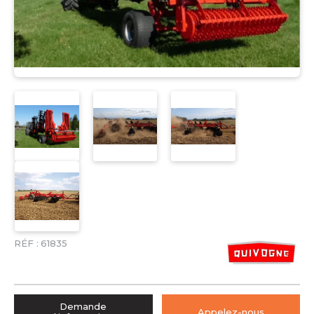
RÉF :
61835
Demande
Appelez-nous