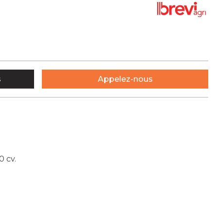
s
Appelez-nous
0 cv.