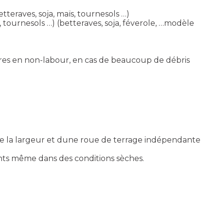
teraves, soja, maïs, tournesols …)
tournesols …) (betteraves, soja, féverole, …modèle
ures en non-labour, en cas de beaucoup de débris
e la largeur et dune roue de terrage indépendante
ents même dans des conditions sèches.