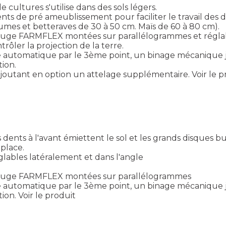
ultures s'utilise dans des sols légers.
nts de pré ameublissement pour faciliter le travail des d
umes et betteraves de 30 à 50 cm. Maïs de 60 à 80 cm).
jauge FARMFLEX montées sur parallélogrammes et réglabl
ôler la projection de la terre.
 automatique par le 3ème point, un binage mécanique jusq
ion.
n ajoutant en option un attelage supplémentaire.
Voir le 
dents à l'avant émiettent le sol et les grands disques bu
place.
glables latéralement et dans l'angle
e jauge FARMFLEX montées sur parallélogrammes
 automatique par le 3ème point, un binage mécanique jusq
ion.
Voir le produit