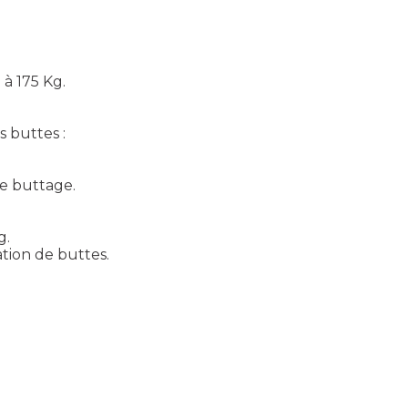
 à 175 Kg.
s buttes :
e buttage.
g.
ation de buttes.