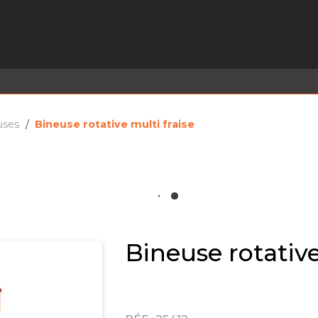
EL EN STOCK
ACTIVITÉS
SERVICES
PRISE
MARQUES
ACTUALITÉS
RECRUTEMENT
uses
Bineuse rotative multi fraise
Bineuse rotative