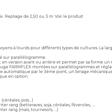
ix. Repliage de 2,50 ou 3 m.
Voir le produit
oyens à lourds pour différents types de cultures. La la
é sur parallélogramme.
nt en version avant ou arrière et permet par sa forme u
 jauge FARMFLEX montées sur parallélogrammes et régla
e automatique par le 3ème point, un binage mécanique j
que en option.
(céréales, pois…)
r rang (betteraves, soja, céréales, féveroles, ….
ter rang (maïs, tournesols, …)