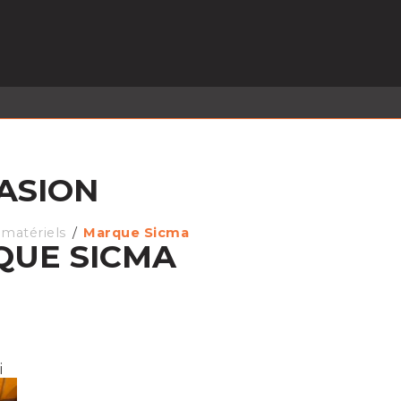
EL EN STOCK
ACTIVITÉS
SERVICES
PRISE
MARQUES
ACTUALITÉS
RECRUTEMENT
ASION
matériels
Marque Sicma
UE SICMA
i