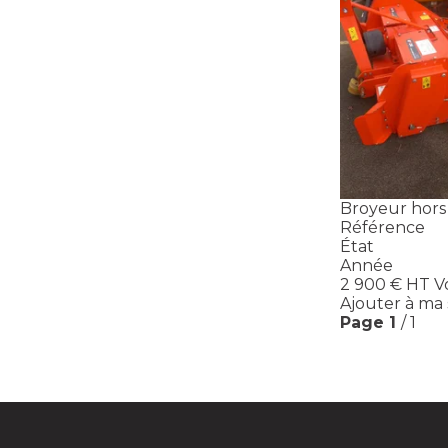
Broyeur hors 
Référence
État
Année
2 900
€
HT
V
Ajouter à ma 
Page
1
/ 1