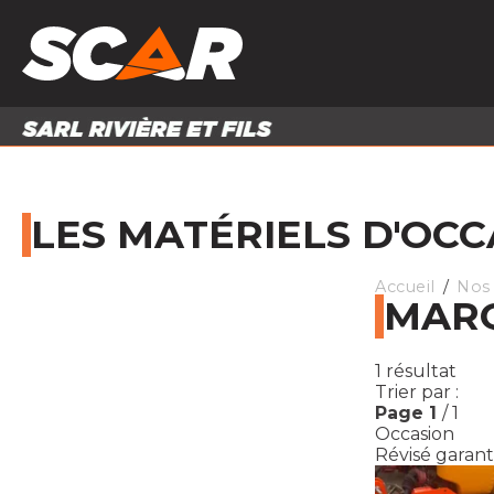
PRODUITS
MATÉRI
MATÉRIEL AGRICOLE
ENTRE
PIÈCES ET ACCESSOIRES
LES MATÉRIELS D'OCC
Accueil
Nos 
MARQ
1
résultat
Trier par :
Page
1
/ 1
Occasion
Révisé garant