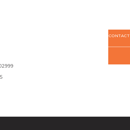
CONTACT
02999
5