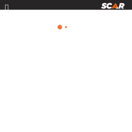
MATÉRIELS, PIÈCES D'USURE ET
ÉQUIPEMENTS AGRICOLE
Consulter nos catalogues
FILTRER PAR
Nos promotions
Matériel agricole
Tous