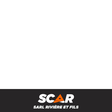
Soudure
Equipement véhicules
Recharges carbure
Lisier Aspiration vidange
Petit matériel agricole
Marques
0
Résultats
Aucun résultat