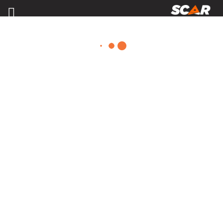
MATÉRIELS, PIÈCES D'USURE ET
ÉQUIPEMENTS AGRICOLE
Consulter nos catalogues
FILTRER PAR
Nos promotions
Matériel agricole
Tous