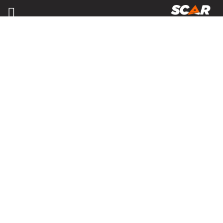
MATÉRIELS, PIÈCES D'USURE ET
ÉQUIPEMENTS AGRICOLE
Consulter nos catalogues
FILTRER PAR
Nos promotions
Matériel agricole
Tous