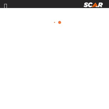
MATÉRIELS, PIÈCES D'USURE ET
ÉQUIPEMENTS AGRICOLE
Consulter nos catalogues
FILTRER PAR
Nos promotions
Matériel agricole
Tous