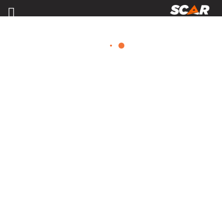
MATÉRIELS, PIÈCES D'USURE ET
ÉQUIPEMENTS AGRICOLE
Consulter nos catalogues
FILTRER PAR
Nos promotions
Matériel agricole
Tous