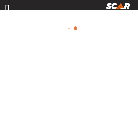
MATÉRIELS, PIÈCES D'USURE ET
ÉQUIPEMENTS AGRICOLE
Consulter nos catalogues
FILTRER PAR
Nos promotions
Matériel agricole
Tous