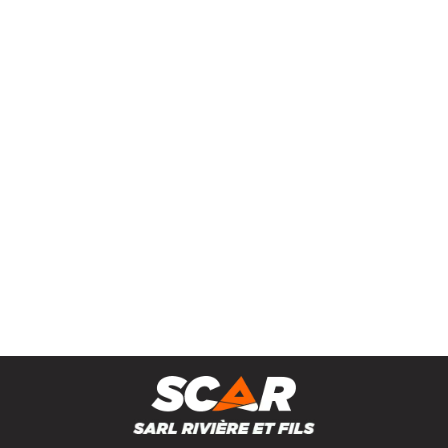
Soudure
Equipement véhicules
Recharges carbure
Lisier Aspiration vidange
Petit matériel agricole
Marques
0
Résultats
Aucun résultat