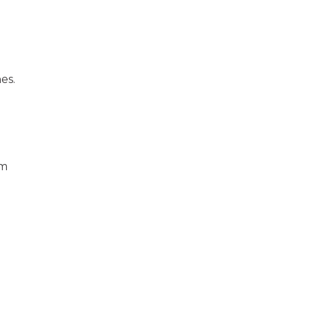
es.
 m