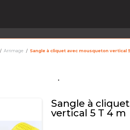
EL EN STOCK
ACTIVITÉS
SERVICES
PRISE
MARQUES
ACTUALITÉS
RECRUTEMENT
Arrimage
Sangle à cliquet avec mousqueton vertical 
Sangle à cliqu
vertical 5 T 4 m