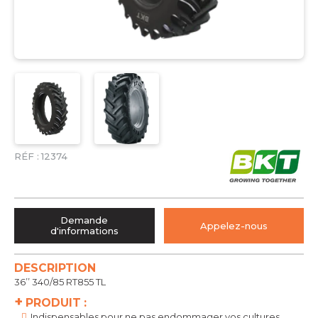
RÉF :
12374
Demande
Appelez-nous
d'informations
DESCRIPTION
36’’ 340/85 RT855 TL
+
PRODUIT :
Indispensables pour ne pas endommager vos cultures