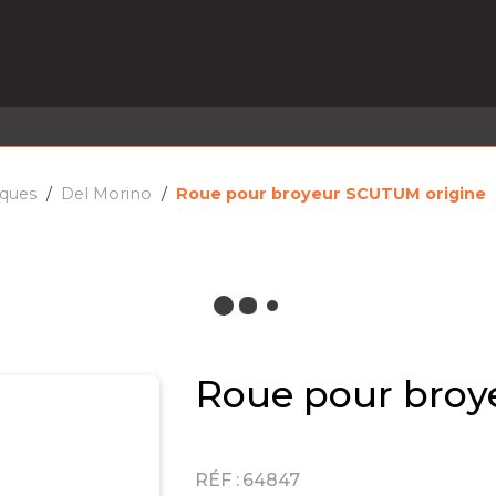
EL EN STOCK
ACTIVITÉS
SERVICES
PRISE
MARQUES
ACTUALITÉS
RECRUTEMENT
iques
Del Morino
Roue pour broyeur SCUTUM origine
Roue pour broy
RÉF :
64847