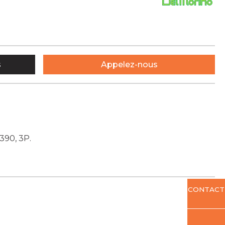
s
Appelez-nous
90, 3P.
CONTACT