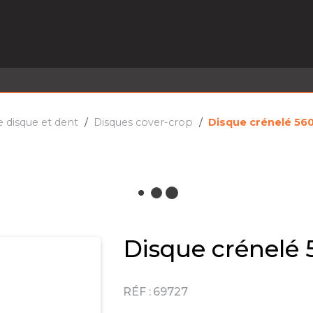
EL EN STOCK
ACTIVITÉS
SERVICES
PRISE
MARQUES
ACTUALITÉS
RECRUTEMENT
e disque et dent
Disques cover-crop
Disque crénelé 560
Disque crénelé 
RÉF :
69727